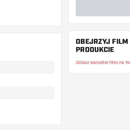
OBEJRZYJ FILM
PRODUKCIE
Zobacz wszystkie filmy na Y
 shafty razem)
w. Mogą one zostać
aby dowiedzieć się,