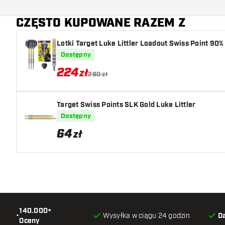
Dodatkowe kolory
CZĘSTO KUPOWANE RAZEM Z
Główny kolor
Lotki Target Luke Littler Loadout Swiss Point 90%
Długość trzonka
Dostępny
224
zł
280 zł
Target Swiss Points SLK Gold Luke Littler
Dostępny
64
zł
140.000+
•
Wysyłka w ciągu 24 godzin
D
Oceny