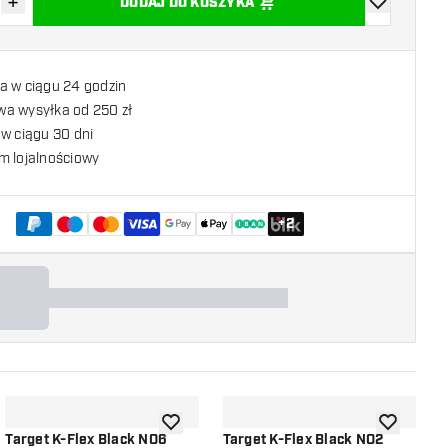
+
DODAJ DO KOSZYKA
z ilość
Zwiększ ilość
dodaj do list
a w ciągu 24 godzin
a wysyłka od 250 zł
w ciągu 30 dni
m lojalnościowy
+
2
listy życzeń
dodaj do listy życzeń
dodaj do li
Target K-Flex Black NO6
Target K-Flex Black NO2
T