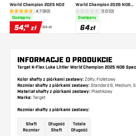
World Champion 2025 NO2
World Champion 2026 NO6 -
otwórz panel recenzji
4.7 (80)
otwórz panel recen
0.0 (0)
Piórka do Darta
4.7 gwiazdki oceny
0 gwiazdki oceny
Dostępny
Dostępny
54
,
64
40
zł
zł
64 zł
INFORMACJE O PRODUKCIE
Target K-Flex Luke Littler World Champion 2025 NO6 Spec
Kolor shafty z piórkami zestawy:
Żółty, Fioletowy
Rozmiar shafty z piórkami zestawy:
Standard 6, Medium, S
Materiał shafty z piórkami zestawy:
Plastikowy
Marka:
Target
Rozmiar shafty z piórkami zestawy:
Shaft
Długość
Totale
Rozmiar
Shaft
Długość