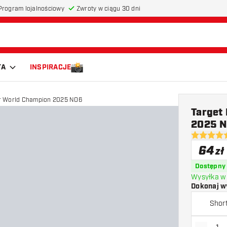
Program lojalnościowy
Zwroty w ciągu 30 dni
TA
INSPIRACJE
ler World Champion 2025 NO6
Target 
2025 
4.7 gwiazd
64
zł
Dostępny
Wysyłka w 
Dokonaj w
Shor