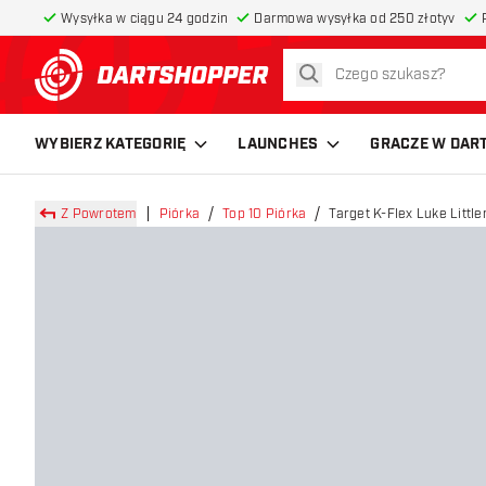
Wysyłka w ciągu 24 godzin
Darmowa wysyłka od 250 złotyv
szukaj
powrót do strony głównej
WYBIERZ KATEGORIĘ
LAUNCHES
GRACZE W DAR
Z Powrotem
Piórka
Top 10 Piórka
Target K-Flex Luke Litt