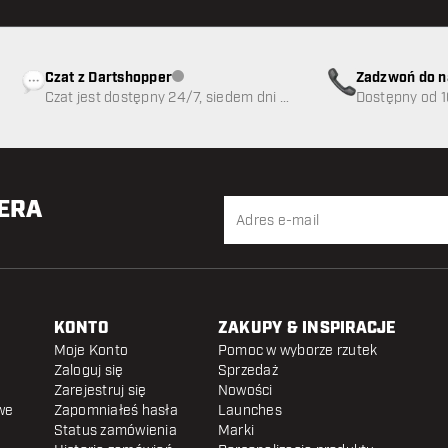
Czat z Dartshopper
Zadzwoń do n
Obsługa klienta niedostępna
Czat jest dostępny 24/7, siedem dni w
89
Dostępny od 1
tygodniu
TERA
KONTO
ZAKUPY & INSPIRACJE
Moje Konto
Pomoc w wyborze rzutek
Zaloguj się
Sprzedaż
Zarejestruj się
Nowości
we
Zapomniałeś hasła
Launches
Status zamówienia
Marki