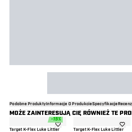
Podobne Produkty
Informacje O Produkcie
Specyfikacje
Recenz
MOŻE ZAINTERESUJĄ CIĘ RÓWNIEŻ TE PR
-
15
%
dodaj do listy życzeń
dodaj d
Target K-Flex Luke Littler
Target K-Flex Luke Littler