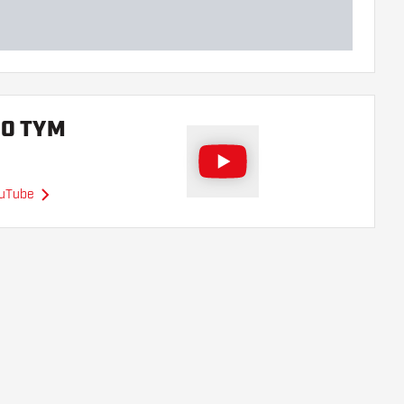
 O TYM
ouTube