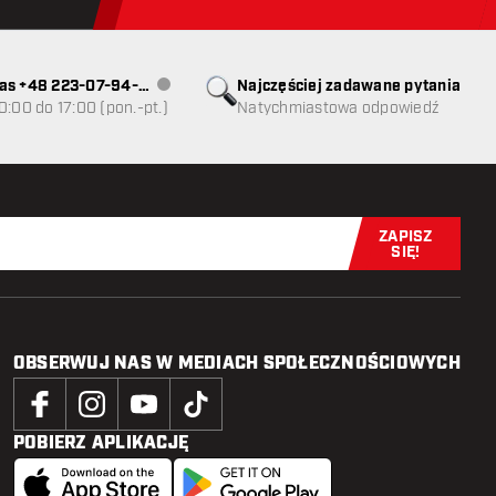
as +48 223-07-94-
Najczęściej zadawane pytania
Obsługa klienta niedostępna
0:00 do 17:00 (pon.-pt.)
Natychmiastowa odpowiedź
ZAPISZ
Zapisz się t
SIĘ!
OBSERWUJ NAS W MEDIACH SPOŁECZNOŚCIOWYCH
POBIERZ APLIKACJĘ