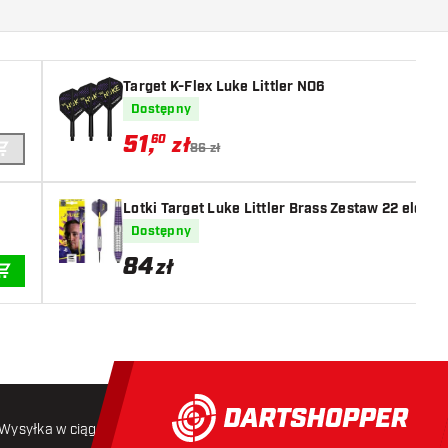
Target K-Flex Luke Littler NO6
Dostępny
51
,
60
zł
86 zł
DODAJ DO KOSZYKA
Lotki Target Luke Littler Brass Zestaw 22 elem
Dostępny
84
zł
DODAJ DO KOSZYKA
Wysyłka w ciągu 24 godzin
Darmowa wysyłka
od 250 złoty