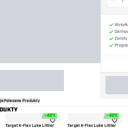
-
Zmniejs
Wysyłk
Darmow
Zwroty 
Progra
je
Polecane Produkty
ODUKTY
-
40
%
-
40
%
o listy życzeń
dodaj do listy życzeń
dodaj do 
Target K-Flex Luke Littler
Target K-Flex Luke Littler