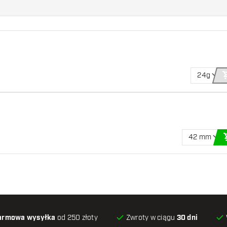
24g
42 mm
armowa wysyłka
od 250 złoty
Zwroty w ciągu
30 dni