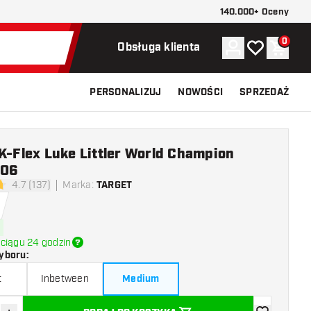
140.000+ Oceny
0
Konto
Moja lista ży
Koszy
Obsługa klienta
PERSONALIZUJ
NOWOŚCI
SPRZEDAŻ
K-Flex Luke Littler World Champion
NO6
4.7 (137)
Marka
:
TARGET
ki oceny
ciągu 24 godzin
yboru
:
t
Inbetween
Medium