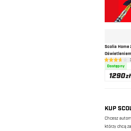
Scolia Home 
Oświetleniem
otw
3.7 gwiazdki o
Dostępny
1290
zł
KUP SCO
Chcesz automa
którzy chcą z