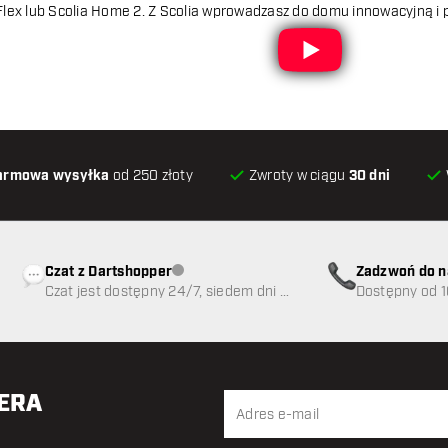
lex lub Scolia Home 2. Z Scolia wprowadzasz do domu innowacyjną i p
armowa wysyłka
od 250 złoty
Zwroty w ciągu
30 dni
Czat z Dartshopper
Zadzwoń do n
Obsługa klienta niedostępna
Czat jest dostępny 24/7, siedem dni w
89
Dostępny od 1
tygodniu
TERA