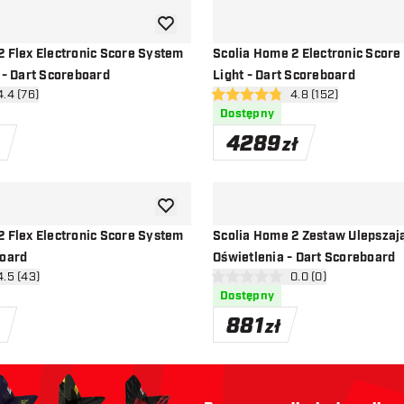
dodaj do listy życzeń
2 Flex Electronic Score System
Scolia Home 2 Electronic Score
 - Dart Scoreboard
Light - Dart Scoreboard
órz panel recenzji
4.4 (76)
otwórz panel recenz
4.8 (152)
ceny
4.8 gwiazdki oceny
Dostępny
4289
zł
dodaj do listy życzeń
2 Flex Electronic Score System
Scolia Home 2 Zestaw Ulepszaj
board
Oświetlenia - Dart Scoreboard
órz panel recenzji
4.5 (43)
otwórz panel recenzj
0.0 (0)
ceny
0 gwiazdki oceny
Dostępny
881
zł