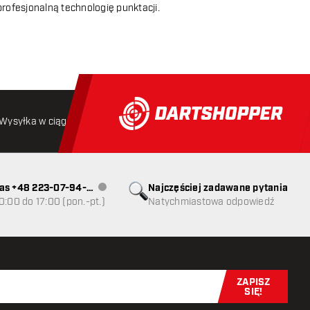
rofesjonalną technologię punktacji.
Wysyłka w ciągu 24 godzin
Darmowa wysyłka
od 250 złoty
as +48 223-07-94-
Najczęściej zadawane pytania
Obsługa klienta niedostępna
0:00 do 17:00 (pon.-pt.)
Natychmiastowa odpowiedź
ZAPISZ
Zapisz się t
SIĘ!