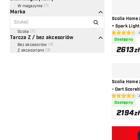
W magazynie
(
7
)
Marka
Scolia Home 
+ Spark Light
Scolia
(
7
)
otw
4.4 gwiazdki o
Tarcza Z / bez akcesoriów
Dostępny
Bez akcesoriów
(
4
)
2613
zł
Z akcesoriami
(
3
)
Scolia Home 
- Dart Score
otw
4.5 gwiazdki o
Dostępny
2194
zł