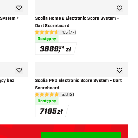
dodaj do listy życzeń
dodaj do li
 System +
Scolia Home 2 Electronic Score System -
Dart Scoreboard
ji
otwórz panel recenzji
4.5 (77)
4.5 gwiazdki oceny
Dostępny
3869
,
94
zł
dodaj do listy życzeń
dodaj do li
ący bez
Scolia PRO Electronic Score System - Dart
Scoreboard
i
otwórz panel recenzji
5.0 (3)
5 gwiazdki oceny
Dostępny
7185
zł