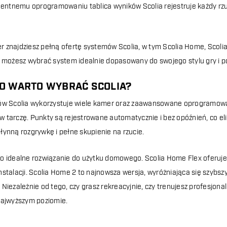
igentnemu oprogramowaniu tablica wyników Scolia rejestruje każdy rzut
 znajdziesz pełną ofertę systemów Scolia, w tym Scolia Home, Scol
u możesz wybrać system idealnie dopasowany do swojego stylu gry i
O WARTO WYBRAĆ SCOLIA?
ów Scolia wykorzystuje wiele kamer oraz zaawansowane oprogramowan
i w tarczę. Punkty są rejestrowane automatycznie i bez opóźnień, co el
łynną rozgrywkę i pełne skupienie na rzucie.
o idealne rozwiązanie do użytku domowego. Scolia Home Flex oferuje 
nstalacji. Scolia Home 2 to najnowsza wersja, wyróżniająca się szybs
 Niezależnie od tego, czy grasz rekreacyjnie, czy trenujesz profesjona
najwyższym poziomie.