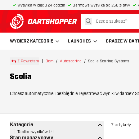
Wysyłka w ciągu 24 godzin
Darmowa wysyłka od 250 złotyv
szukaj
powrót do strony głównej
WYBIERZ KATEGORIĘ
LAUNCHES
GRACZE W DAR
Z Powrotem
Dom
Autoscoring
Scolia Scoring Systems
Scolia
Chcesz automatycznie i bezbłędnie rejestrować wyniki w darcie? Scolia Scoring System to idealne rozwiązanie dla graczy, którzy chcą zastąpić ręczne liczenie punktów inteligentnym i
zaawansowanym sys
Kategorie
7
artykuły
Tablice wyników
(
7
)
Stan magazynowy