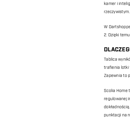
kamer i intel
rzeczywistym.
W Dartshopper
2. Dzięki tem
DLACZEG
Tablica wynik
trafienia lotk
Zapewnia to p
Scolia Home t
regulowanej i
dokładnością.
punktacji na 