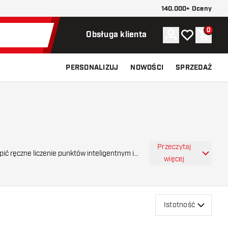
140.000+ Oceny
0
Konto
Moja lista ży
Koszy
Obsługa klienta
PERSONALIZUJ
NOWOŚCI
SPRZEDAŻ
Przeczytaj
więcej
Istotność