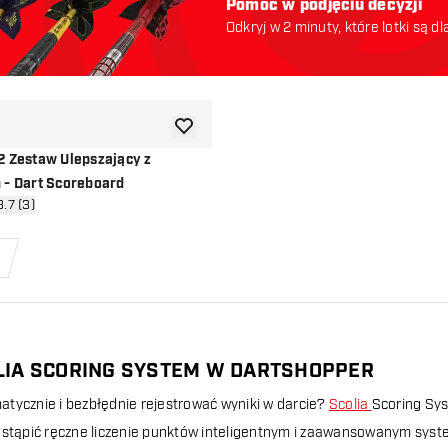
Pomoc w podjęciu decyzji
Odkryj w 2 minuty, które lotki są dl
odpowiednie. Zaczynajmy:
dodaj do listy życzeń
2 Zestaw Ulepszający z
 - Dart Scoreboard
órz panel recenzji
3.7 (3)
ceny
LIA SCORING SYSTEM W DARTSHOPPER
tycznie i bezbłędnie rejestrować wyniki w darcie?
Scolia
Scoring Sys
astąpić ręczne liczenie punktów inteligentnym i zaawansowanym syste