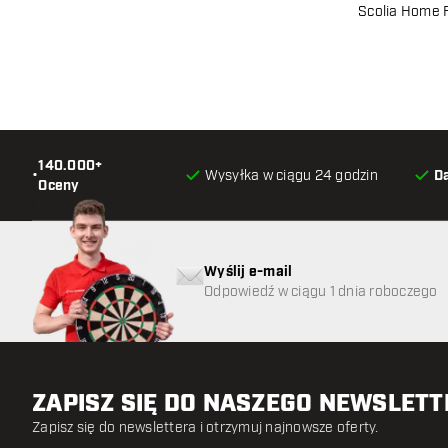
Scolia Home F
140.000+
•
Wysyłka w ciągu 24 godzin
D
Oceny
Wyślij e-mail
Odpowiedź w ciągu 1 dnia roboczego
ZAPISZ SIĘ DO NASZEGO NEWSLET
Zapisz się do newslettera i otrzymuj najnowsze oferty.