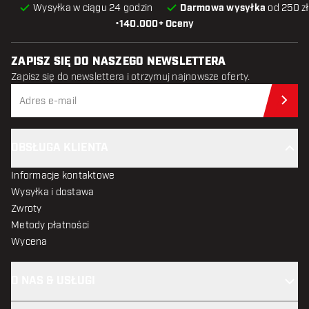
Wysyłka w ciągu 24 godzin
Darmowa wysyłka
od 250 zł
•
140.000+ Oceny
ZAPISZ SIĘ DO NASZEGO NEWSLETTERA
Zapisz się do newslettera i otrzymuj najnowsze oferty.
Zap
OBSŁUGA KLIENTA
Informacje kontaktowe
Wysyłka i dostawa
Zwroty
Metody płatności
Wycena
O NAS & USŁUGI