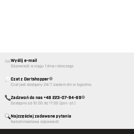
Wyślij e-mail
Odpowiedź w ciągu 1 dnia roboczego
Czat z Dartshopper
Obsługa klienta niedostępna
Czat jest dostępny 24/7, siedem dni w tygodniu
Zadzwoń do nas +48 223-07-94-89
Obsługa klienta niedostępna
Dostępny od 10:00 do 17:00 (pon.-pt.)
Najczęściej zadawane pytania
Natychmiastowa odpowiedź