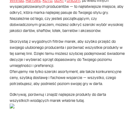
Winmau
,
Harrows
,
KOTO
,
GOAT
i
Unicorn
, po wielu innych
wyspecjalizowanych producentów — to najłatwiejsze miejsce, aby
odkryć, która marka najlepiej pasuje do Twojego stylu gry.
Niezależnie od tego, czy jesteś początkującym, czy
doświadczonym graczem, możesz odkryć szeroki wybór wysokiej
jakości dartów, shaftów, lotek, barrelów i akcesoriów.
Skorzystaj z wygodnych filtrów marek, aby szybko przejść do
swojego ulubionego producenta i porównać wszystkie produkty w
tej samej linii. Dzięki temu możesz szybciej podejmować świadome
decyzje i wybierać sprzęt dopasowany do Twojego poziomu
umiejętności i preferencji.
Oferujemy nie tylko szeroki asortyment, ale także konkurencyjne
ceny, szybką dostawę i fachowe wsparcie — wszystko, czego
potrzebujesz, aby podnieść poziom swojej gry w darta.
Odkrywaj, porównuj i znajdź najlepsze produkty do darta
wszystkich wiodących marek właśnie tutaj.