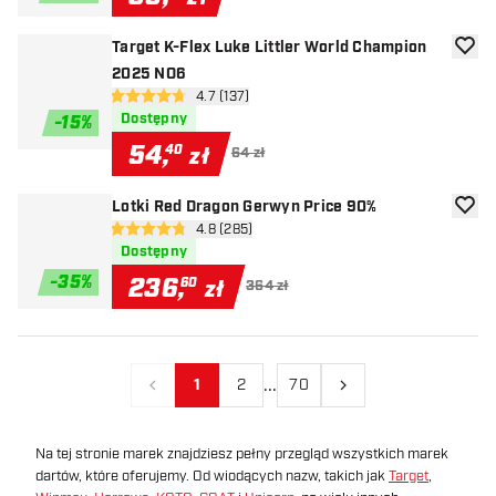
Target K-Flex Luke Littler World Champion
dodaj 
2025 NO6
otwórz panel recenzji
4.7 (137)
4.7 gwiazdki oceny
Dostępny
-
15
%
54
,
40
zł
64 zł
Lotki Red Dragon Gerwyn Price 90%
dodaj 
otwórz panel recenzji
4.8 (285)
4.8 gwiazdki oceny
Dostępny
-
35
%
236
,
60
zł
364 zł
...
1
2
70
Poprzedni
Następny
Na tej stronie marek znajdziesz pełny przegląd wszystkich marek
dartów, które oferujemy. Od wiodących nazw, takich jak
Target
,