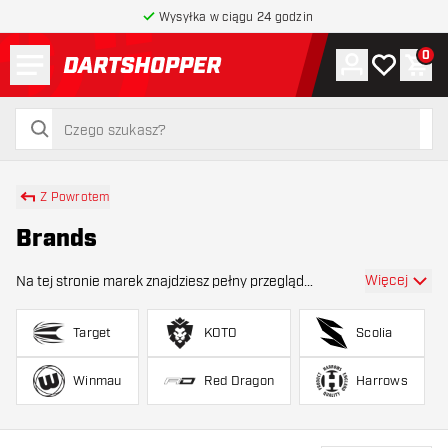
Wysyłka w ciągu 24 godzin
Menu
0
Konto
Moja lista 
Kos
powrót do strony głównej
szukaj
szukaj
Z Powrotem
Brands
Więcej
Na tej stronie marek znajdziesz pełny przegląd
wszystkich marek dartów, które oferujemy. Od
wiodących nazw, takich jak Target , Winmau , Harrows ,
Target
KOTO
Scolia
KOTO , GOAT i Unicorn , po wielu innych wyspec
Winmau
Red Dragon
Harrows