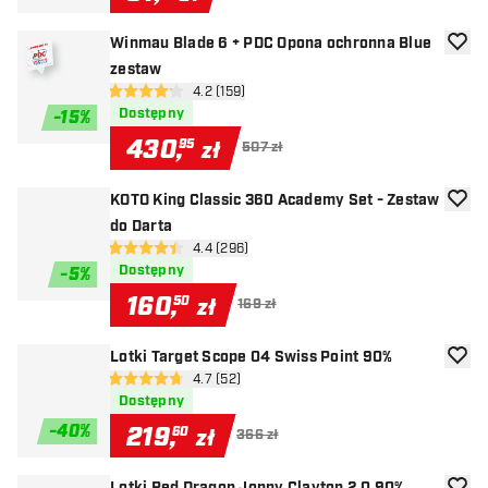
Winmau Blade 6 + PDC Opona ochronna Blue
dodaj 
zestaw
otwórz panel recenzji
4.2 (159)
4.2 gwiazdki oceny
Dostępny
-
15
%
430
,
95
zł
507 zł
KOTO King Classic 360 Academy Set - Zestaw
dodaj 
do Darta
otwórz panel recenzji
4.4 (296)
4.4 gwiazdki oceny
Dostępny
-
5
%
160
,
50
zł
169 zł
Lotki Target Scope 04 Swiss Point 90%
dodaj 
otwórz panel recenzji
4.7 (52)
4.7 gwiazdki oceny
Dostępny
-
40
%
219
,
60
zł
366 zł