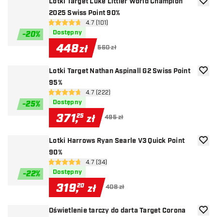
Lotki Target Luke Littler World Champion
dodaj 
2025 Swiss Point 90%
otwórz panel recenzji
4.7 (101)
4.7 gwiazdki oceny
Dostępny
-
20
%
448
zł
560 zł
Lotki Target Nathan Aspinall G2 Swiss Point
dodaj 
95%
otwórz panel recenzji
4.7 (222)
4.7 gwiazdki oceny
Dostępny
-
25
%
371
,
25
zł
495 zł
Lotki Harrows Ryan Searle V3 Quick Point
dodaj 
90%
otwórz panel recenzji
4.7 (34)
4.7 gwiazdki oceny
Dostępny
-
22
%
319
,
20
zł
408 zł
Oświetlenie tarczy do darta Target Corona
dodaj 