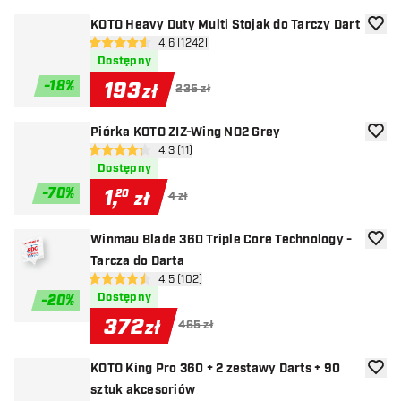
KOTO Heavy Duty Multi Stojak do Tarczy Dart
dodaj 
otwórz panel recenzji
4.6 (1242)
4.6 gwiazdki oceny
Dostępny
-
18
%
193
zł
235 zł
Piórka KOTO ZIZ-Wing NO2 Grey
dodaj 
otwórz panel recenzji
4.3 (11)
4.3 gwiazdki oceny
Dostępny
-
70
%
1
,
20
zł
4 zł
Winmau Blade 360 Triple Core Technology -
dodaj 
Tarcza do Darta
otwórz panel recenzji
4.5 (102)
4.5 gwiazdki oceny
Dostępny
-
20
%
372
zł
465 zł
KOTO King Pro 360 + 2 zestawy Darts + 90
dodaj 
sztuk akcesoriów