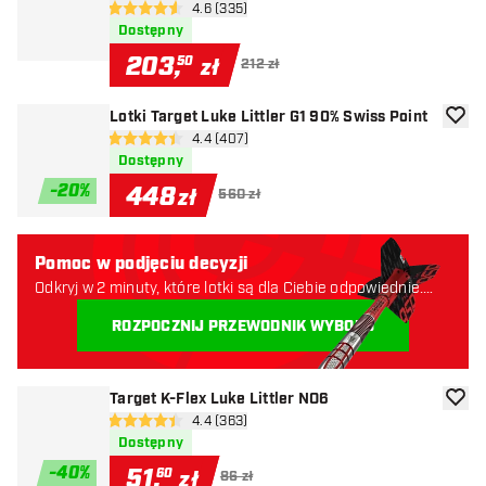
otwórz panel recenzji
4.6 (335)
4.6 gwiazdki oceny
Dostępny
203
,
50
zł
212 zł
Lotki Target Luke Littler G1 90% Swiss Point
dodaj 
otwórz panel recenzji
4.4 (407)
4.4 gwiazdki oceny
Dostępny
-
20
%
448
zł
560 zł
Pomoc w podjęciu decyzji
Odkryj w 2 minuty, które lotki są dla Ciebie odpowiednie.
Zaczynajmy:
ROZPOCZNIJ PRZEWODNIK WYBORU
Target K-Flex Luke Littler NO6
dodaj 
otwórz panel recenzji
4.4 (363)
4.4 gwiazdki oceny
Dostępny
-
40
%
51
,
60
zł
86 zł