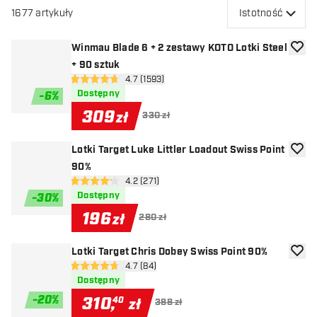
1677
artykuły
Istotność
Winmau Blade 6 + 2 zestawy KOTO Lotki Steel
dodaj 
+ 90 sztuk
otwórz panel recenzji
4.7 (1593)
4.7 gwiazdki oceny
Dostępny
-
6
%
309
zł
330 zł
Lotki Target Luke Littler Loadout Swiss Point
dodaj 
90%
otwórz panel recenzji
4.2 (271)
4.2 gwiazdki oceny
Dostępny
-
30
%
196
zł
280 zł
Lotki Target Chris Dobey Swiss Point 90%
dodaj 
otwórz panel recenzji
4.7 (84)
4.7 gwiazdki oceny
Dostępny
-
20
%
310
,
40
zł
388 zł