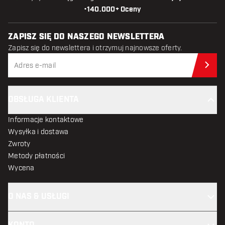
•
140.000+ Oceny
ZAPISZ SIĘ DO NASZEGO NEWSLETTERA
Zapisz się do newslettera i otrzymuj najnowsze oferty.
Zap
OBSŁUGA KLIENTA
Informacje kontaktowe
Wysyłka i dostawa
Zwroty
Metody płatności
Wycena
O NAS & USŁUGI