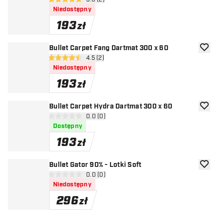
otwórz panel recenzji
5 gwiazdki oceny
Niedostępny
193
zł
Bullet Carpet Fang Dartmat 300 x 60
dodaj 
otwórz panel recenzji
4.5 (2)
4.5 gwiazdki oceny
Niedostępny
193
zł
Bullet Carpet Hydra Dartmat 300 x 60
dodaj 
otwórz panel recenzji
0.0 (0)
0 gwiazdki oceny
Dostępny
193
zł
Bullet Gator 90% - Lotki Soft
dodaj 
otwórz panel recenzji
0.0 (0)
0 gwiazdki oceny
Niedostępny
296
zł