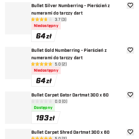
Bullet Silver Numberring - Pierścień z
dodaj 
numerami do tarczy dart
otwórz panel recenzji
3.7 (3)
3.7 gwiazdki oceny
Niedostępny
64
zł
Bullet Gold Numberring - Pierścień z
dodaj 
numerami do tarczy dart
otwórz panel recenzji
5.0 (2)
5 gwiazdki oceny
Niedostępny
64
zł
Bullet Carpet Gator Dartmat 300 x 60
dodaj 
otwórz panel recenzji
0.0 (0)
0 gwiazdki oceny
Dostępny
193
zł
Bullet Carpet Shred Dartmat 300 x 60
dodaj 
5.0 (2)