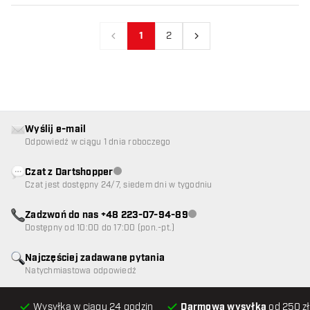
1
2
Poprzedni
Następny
Wyślij e-mail
Odpowiedź w ciągu 1 dnia roboczego
Czat z Dartshopper
Obsługa klienta niedostępna
Czat jest dostępny 24/7, siedem dni w tygodniu
Zadzwoń do nas +48 223-07-94-89
Obsługa klienta niedostępna
Dostępny od 10:00 do 17:00 (pon.-pt.)
Najczęściej zadawane pytania
Natychmiastowa odpowiedź
Wysyłka w ciągu 24 godzin
Darmowa wysyłka
od 250 zł