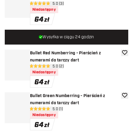
otwórz panel recenzji
5.0 (3)
5 gwiazdki oceny
Niedostępny
64
zł
Wysyłka w ciągu 24 godzin
Bullet Red Numberring - Pierścień z
dodaj 
numerami do tarczy dart
otwórz panel recenzji
5.0 (2)
5 gwiazdki oceny
Niedostępny
64
zł
Bullet Green Numberring - Pierścień z
dodaj 
numerami do tarczy dart
otwórz panel recenzji
5.0 (1)
5 gwiazdki oceny
Niedostępny
64
zł