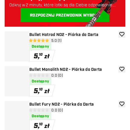
Odkryj w 2 minuty, które lotki są dla Ciebie odpowiednie.
Zaczynajmy:
ROZPOCZNIJ PRZEWODNIK WYBORU
Bullet Hotrod NO2 - Piórka do Darta
dodaj 
otwórz panel recenzji
5.0 (1)
5 gwiazdki oceny
Dostępny
5
,
10
zł
Bullet Monolith NO2 - Piórka do Darta
dodaj 
otwórz panel recenzji
0.0 (0)
0 gwiazdki oceny
Dostępny
5
,
10
zł
Bullet Fury NO2 - Piórka do Darta
dodaj 
otwórz panel recenzji
0.0 (0)
0 gwiazdki oceny
Dostępny
5
,
10
zł