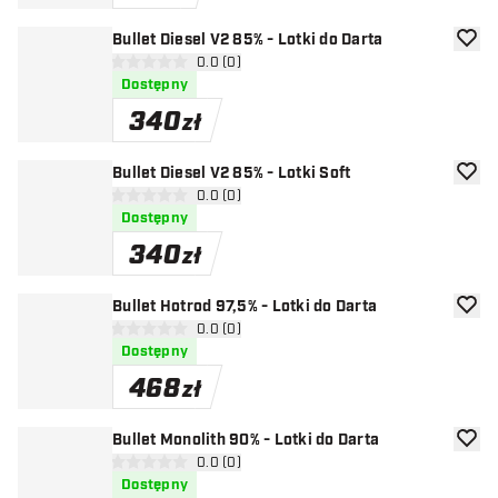
Bullet Diesel V2 85% - Lotki do Darta
dodaj 
otwórz panel recenzji
0.0 (0)
0 gwiazdki oceny
Dostępny
340
zł
Bullet Diesel V2 85% - Lotki Soft
dodaj 
otwórz panel recenzji
0.0 (0)
0 gwiazdki oceny
Dostępny
340
zł
Bullet Hotrod 97,5% - Lotki do Darta
dodaj 
otwórz panel recenzji
0.0 (0)
0 gwiazdki oceny
Dostępny
468
zł
Bullet Monolith 90% - Lotki do Darta
dodaj 
otwórz panel recenzji
0.0 (0)
0 gwiazdki oceny
Dostępny