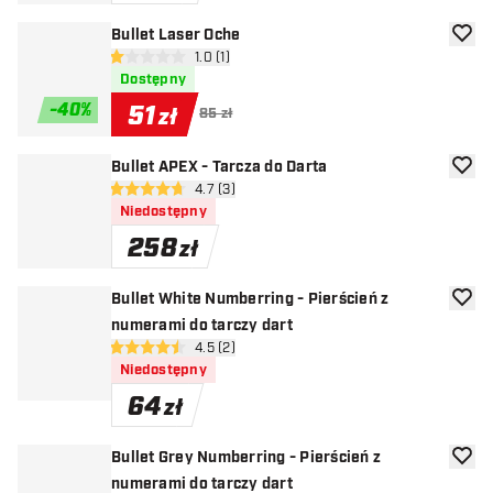
Bullet Laser Oche
dodaj 
otwórz panel recenzji
1.0 (1)
1 gwiazdki oceny
Dostępny
-
40
%
51
zł
85 zł
Bullet APEX - Tarcza do Darta
dodaj 
otwórz panel recenzji
4.7 (3)
4.7 gwiazdki oceny
Niedostępny
258
zł
Bullet White Numberring - Pierścień z
dodaj 
numerami do tarczy dart
otwórz panel recenzji
4.5 (2)
4.5 gwiazdki oceny
Niedostępny
64
zł
Bullet Grey Numberring - Pierścień z
dodaj 
numerami do tarczy dart