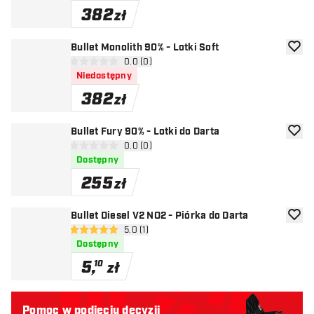
382
zł
Bullet Monolith 90% - Lotki Soft
dodaj 
otwórz panel recenzji
0.0 (0)
0 gwiazdki oceny
Niedostępny
382
zł
Bullet Fury 90% - Lotki do Darta
dodaj 
otwórz panel recenzji
0.0 (0)
0 gwiazdki oceny
Dostępny
255
zł
Bullet Diesel V2 NO2 - Piórka do Darta
dodaj 
otwórz panel recenzji
5.0 (1)
5 gwiazdki oceny
Dostępny
5
,
10
zł
Pomoc w podjęciu decyzji