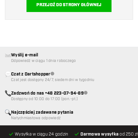
PRZEJDŹ DO STRONY GŁÓWNEJ
Wyślij e-mail
Odpowiedź w ciągu 1 dnia roboczego
Czat z Dartshopper
Obsługa klienta niedostępna
Czat jest dostępny 24/7, siedem dni w tygodniu
Zadzwoń do nas +48 223-07-94-89
Obsługa klienta niedostępna
Dostępny od 10:00 do 17:00 (pon.-pt.)
Najczęściej zadawane pytania
Natychmiastowa odpowiedź
Wysyłka w ciągu 24 godzin
Darmowa wysyłka
od 250 zł