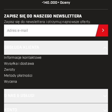
•
140.000+ Oceny
ZAPISZ SIĘ DO NASZEGO NEWSLETTERA
Zapisz się do newslettera i otrzymuj najnowsze oferty.
Zap
OBSŁUGA KLIENTA
Informacje kontaktowe
Wysyłka i dostawa
Zwroty
Metody płatności
Wycena
O NAS & USŁUGI
KONTO