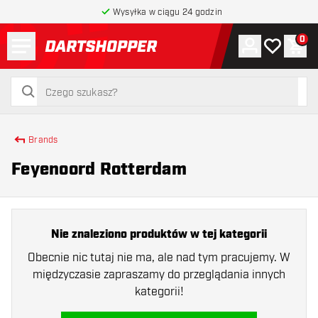
Wysyłka w ciągu 24 godzin
Menu
0
Konto
Moja lista 
Kos
powrót do strony głównej
szukaj
szukaj
Brands
Feyenoord Rotterdam
Nie znaleziono produktów w tej kategorii
Obecnie nic tutaj nie ma, ale nad tym pracujemy. W
międzyczasie zapraszamy do przeglądania innych
kategorii!