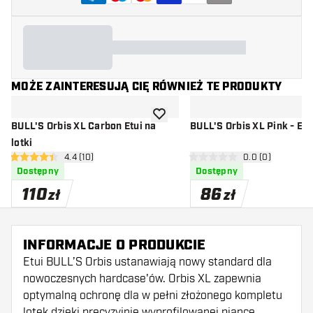
MOŻE ZAINTERESUJĄ CIĘ RÓWNIEŻ TE PRODUKTY
dodaj do listy życzeń
BULL'S Orbis XL Carbon Etui na
BULL'S Orbis
lotki
otwórz panel recenzji
4.4 (10)
otwórz panel rec
0.0 (0)
4.4 gwiazdki oceny
0 gwiazdki oceny
Dostępny
Dostępny
110
86
zł
zł
INFORMACJE O PRODUKCIE
Etui BULL’S Orbis ustanawiają nowy standard dla
nowoczesnych hardcase'ów. Orbis XL zapewnia
optymalną ochronę dla w pełni złożonego kompletu
lotek dzięki precyzyjnie wyprofilowanej piance