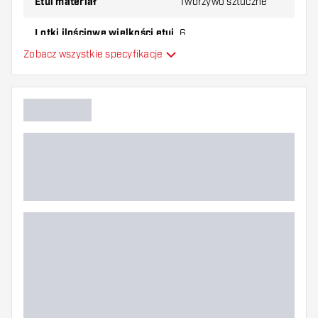
Etui materiał
Tworzywo sztuczne
Lotki ilościowe wielkości etui
6
Zobacz wszystkie specyfikacje
Główny kolor