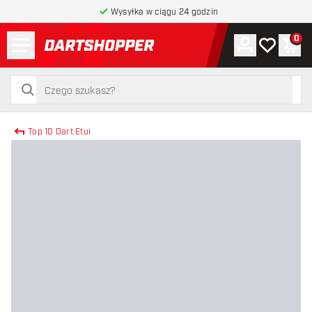
Wysyłka w ciągu 24 godzin
Menu
0
Konto
Moja lista 
Kos
powrót do strony głównej
szukaj
szukaj
Top 10 Dart Etui