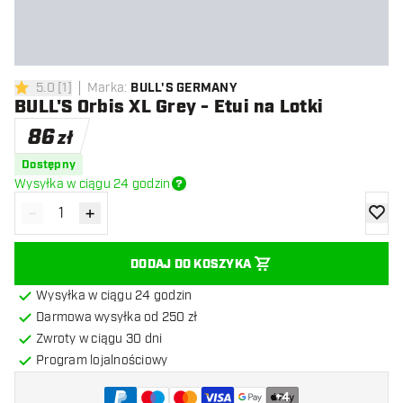
5.0
[
1
]
Marka
:
BULL'S GERMANY
5 gwiazdki oceny
BULL'S Orbis XL Grey - Etui na Lotki
86
zł
Dostępny
Wysyłka w ciągu 24 godzin
-
+
Zmniejsz ilość
Zwiększ ilość
dodaj 
DODAJ DO KOSZYKA
Wysyłka w ciągu 24 godzin
Darmowa wysyłka od 250 zł
Zwroty w ciągu 30 dni
Program lojalnościowy
+
4