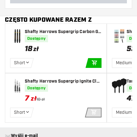
CZĘSTO KUPOWANE RAZEM Z
Shafty Harrows Supergrip Carbon Go
Shaft
ld
10 S
Dostępny
Dos
18
53
zł
Short
Medium
DODAJ DO KOSZYK
Shafty Harrows Supergrip Ignite Cle
Targ
ar
Dostępny
Dos
7
47
zł
10 zł
Short
Medium
DODAJ DO KOSZYK
Wyślij e-mail