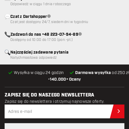
Odpowiedź w ciągu 1 dnia roboczego
Czat z Dartshopper
Obsługa klienta niedostępna
Czat jest dostępny 24/7, siedem dni w tygodniu
Zadzwoń do nas +48 223-07-94-89
Obsługa klienta niedostępna
Dostępny od 10:00 do 17:00 (pon.-pt.)
Najczęściej zadawane pytania
Natychmiastowa odpowiedź
Wysyłka w ciągu 24 godzin
Darmowa wysyłka
od 250 zł
•
140.000+ Oceny
ZAPISZ SIĘ DO NASZEGO NEWSLETTERA
Zapisz się do newslettera i otrzymuj najnowsze oferty.
Zap