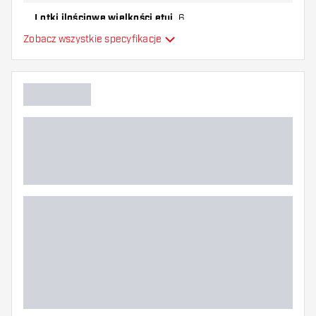
Lotki ilościowe wielkości etui
6
Zobacz wszystkie specyfikacje
Dodatkowe kolory
Główny kolor