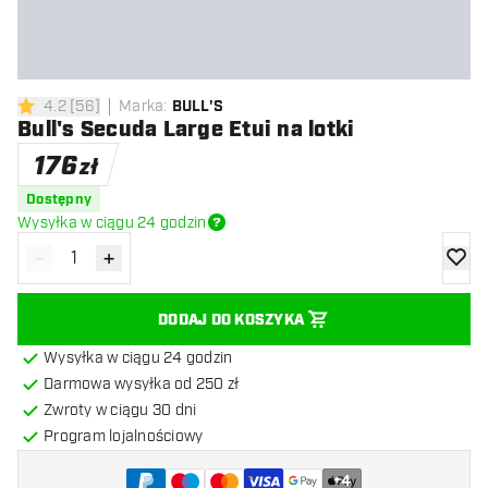
4.2
[
56
]
Marka
:
BULL'S
4.2 gwiazdki oceny
Bull's Secuda Large Etui na lotki
176
zł
Dostępny
Wysyłka w ciągu 24 godzin
-
+
Zmniejsz ilość
Zwiększ ilość
dodaj 
DODAJ DO KOSZYKA
Wysyłka w ciągu 24 godzin
Darmowa wysyłka od 250 zł
Zwroty w ciągu 30 dni
Program lojalnościowy
+
4