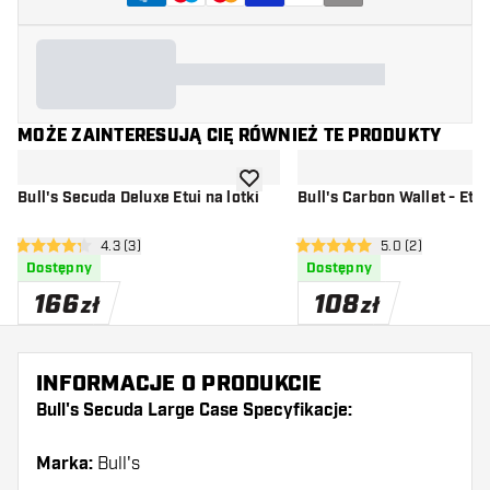
MOŻE ZAINTERESUJĄ CIĘ RÓWNIEŻ TE PRODUKTY
dodaj do listy życzeń
Bull's Secuda Deluxe Etui na lotki
Bull's Carbon Wallet - Etui
otwórz panel recenzji
4.3 (3)
otwórz panel rec
5.0 (2)
4.3 gwiazdki oceny
5 gwiazdki oceny
Dostępny
Dostępny
166
108
zł
zł
INFORMACJE O PRODUKCIE
Bull's Secuda Large Case Specyfikacje:
Marka:
Bull's