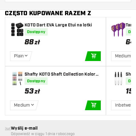
CZĘSTO KUPOWANE RAZEM Z
KOTO Dart EVA Large Etui na lotki
Targe
mpio
Dostępny
Dos
88
64
zł
Plain
Medium
DODAJ DO KOSZYK
Shafty KOTO Shaft Collection Kolors -
Shaf
10 Sets + Remover
Dostępny
Dos
53
15
zł
Medium
Inbetwee
DODAJ DO KOSZYK
Wyślij e-mail
Odpowiedź w ciągu 1 dnia roboczego