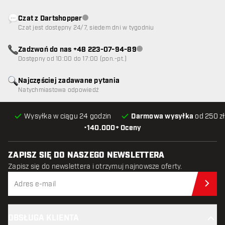
Czat z Dartshopper
Obsługa klienta niedostępna
Czat jest dostępny 24/7, siedem dni w tygodniu
Zadzwoń do nas +48 223-07-94-89
Obsługa klienta niedostępna
Dostępny od 10:00 do 17:00 (pon.-pt.)
Najczęściej zadawane pytania
Natychmiastowa odpowiedź
Wysyłka w ciągu 24 godzin
Darmowa wysyłka
od 250 zł
•
140.000+ Oceny
ZAPISZ SIĘ DO NASZEGO NEWSLETTERA
Zapisz się do newslettera i otrzymuj najnowsze oferty.
Zap
OBSŁUGA KLIENTA