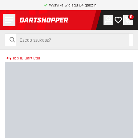
Wysyłka w ciągu 24 godzin
Menu
0
Konto
Moja lista 
Kos
powrót do strony głównej
szukaj
szukaj
Top 10 Dart Etui