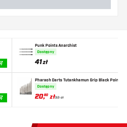
Punk Points Anarchist
Dostępny
41
zł
DODAJ DO KOSZYKA
Pharaoh Darts Tutankhamun Grip Black Points
Dostępny
20
,
80
zł
32 zł
DODAJ DO KOSZYKA