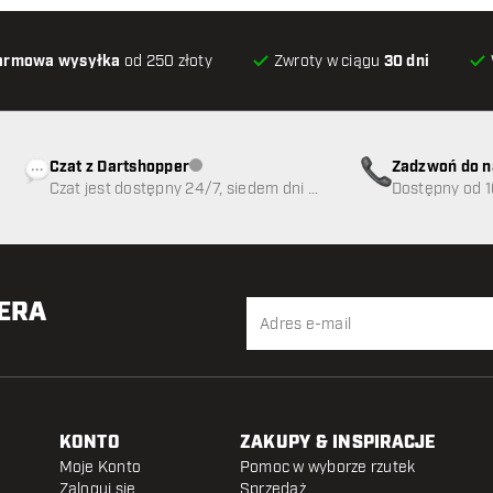
armowa wysyłka
od 250 złoty
Zwroty w ciągu
30 dni
Czat z Dartshopper
Zadzwoń do n
Obsługa klienta niedostępna
Czat jest dostępny 24/7, siedem dni w
89
Dostępny od 1
tygodniu
TERA
KONTO
ZAKUPY & INSPIRACJE
Moje Konto
Pomoc w wyborze rzutek
Zaloguj się
Sprzedaż