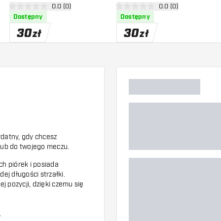
zji
otwórz panel recenzji
0.0 (0)
otwórz panel recenzj
0.0 (0)
0 gwiazdki oceny
0 gwiazdki oceny
Dostępny
Dostępny
30
30
zł
zł
ydatny, gdy chcesz
 lub do twojego meczu.
h piórek i posiada
j długości strzałki.
j pozycji, dzięki czemu się
.