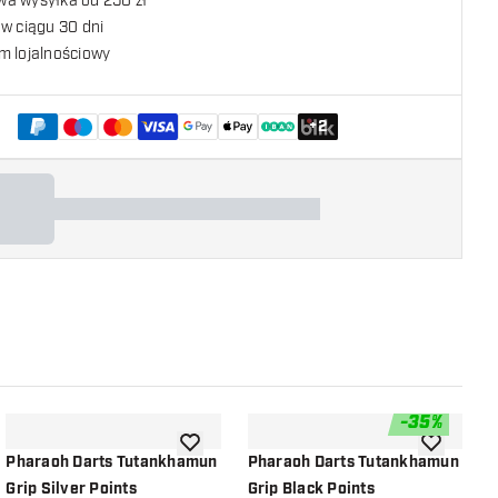
a wysyłka od 250 zł
w ciągu 30 dni
m lojalnościowy
+
2
-
35
%
listy życzeń
dodaj do listy życzeń
dodaj do li
Pharaoh Darts Tutankhamun
Pharaoh Darts Tutankhamun
P
Grip Silver Points
Grip Black Points
S