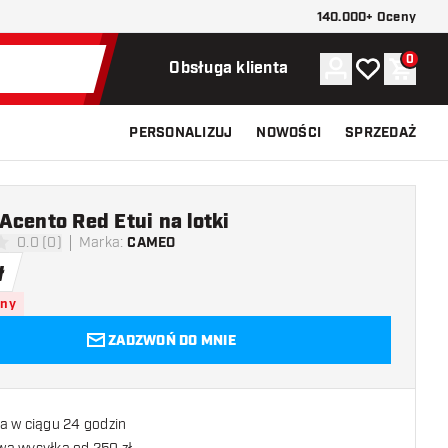
140.000+ Oceny
0
Konto
Moja lista ży
Koszy
Obsługa klienta
PERSONALIZUJ
NOWOŚCI
SPRZEDAŻ
cento Red Etui na lotki
0.0 (0)
Marka
:
CAMEO
 oceny
ł
pny
ZADZWOŃ DO MNIE
a w ciągu 24 godzin