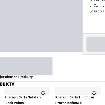
Darmow
Zwroty 
Progra
je
Polecane Produkty
ODUKTY
o listy życzeń
dodaj do listy życzeń
dodaj do 
Pharaoh Darts Nefatari
Pharaoh Darts Thutmose
Black Points
Czarne Końcówki