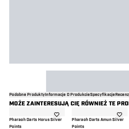
Podobne Produkty
Informacje O Produkcie
Specyfikacje
Recenz
MOŻE ZAINTERESUJĄ CIĘ RÓWNIEŻ TE PR
dodaj do listy życzeń
dodaj d
Pharaoh Darts Horus Silver
Pharaoh Darts Amun Silver
Points
Points