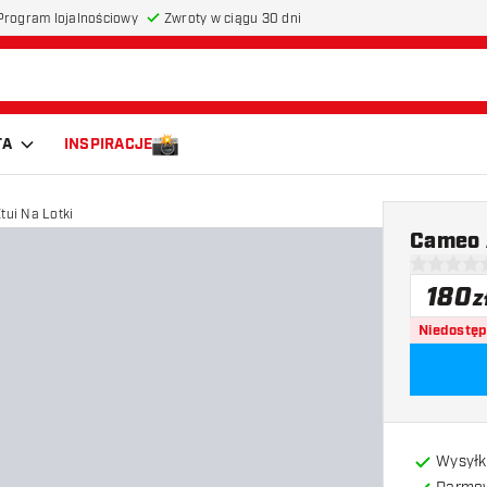
Program lojalnościowy
Zwroty w ciągu 30 dni
TA
INSPIRACJE
meo Acento Red Etui Na Lotki
Cameo A
0 gwiazdki
180
z
Niedostę
Wysyłk