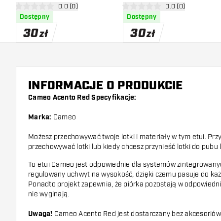
otwórz panel recenzji
0.0 (0)
otwórz panel recen
0.0 (0)
0 gwiazdki oceny
0 gwiazdki oceny
Dostępny
Dostępny
30
30
zł
zł
INFORMACJE O PRODUKCIE
Cameo Acento Red Specyfikacje:
Marka:
Cameo
Możesz przechowywać twoje lotki i materiały w tym etui. Prz
przechowywać lotki lub kiedy chcesz przynieść lotki do pubu
To etui Cameo jest odpowiednie dla systemów zintegrowanyc
regulowany uchwyt na wysokość, dzięki czemu pasuje do każde
Ponadto projekt zapewnia, że piórka pozostają w odpowiednie
nie wyginają.
Uwaga!
Cameo Acento Red jest dostarczany bez akcesoriów