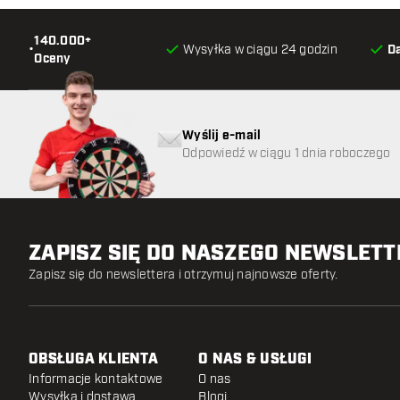
140.000+
•
Wysyłka w ciągu 24 godzin
D
Oceny
Wyślij e-mail
Odpowiedź w ciągu 1 dnia roboczego
ZAPISZ SIĘ DO NASZEGO NEWSLET
Zapisz się do newslettera i otrzymuj najnowsze oferty.
OBSŁUGA KLIENTA
O NAS & USŁUGI
Informacje kontaktowe
O nas
Wysyłka i dostawa
Blogi