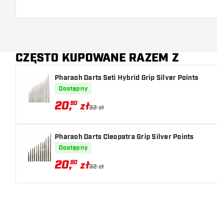
CZĘSTO KUPOWANE RAZEM Z
Pharaoh Darts Seti Hybrid Grip Silver Points
Dostępny
20
,
80
zł
32 zł
Pharaoh Darts Cleopatra Grip Silver Points
Dostępny
20
,
80
zł
32 zł