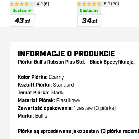
otwórz panel recenzji
4.2 (6)
otwórz panel recen
5.0 (28)
4.2 gwiazdki oceny
5 gwiazdki oceny
Dostępny
Dostępny
43
34
zł
zł
INFORMACJE O PRODUKCIE
Piórka Bull's Robson Plus Std. - Black Specyfikacje:
Kolor Piórka:
Czarny
Kształt Piórka:
Standard
Temat Piórka:
Gładki
Materiał Piórek:
Plastikowy
Zawartość opakowania:
1 zestaw (3 piórka)
Marka:
Bull's
Piórka są sprzedawane jako zestaw (3 piórka razem