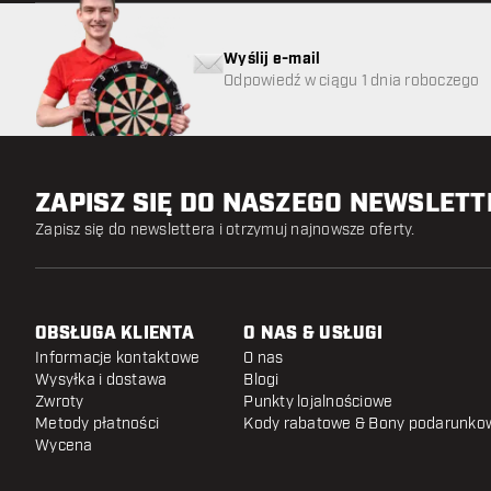
Wyślij e-mail
Odpowiedź w ciągu 1 dnia roboczego
ZAPISZ SIĘ DO NASZEGO NEWSLET
Zapisz się do newslettera i otrzymuj najnowsze oferty.
OBSŁUGA KLIENTA
O NAS & USŁUGI
Informacje kontaktowe
O nas
Wysyłka i dostawa
Blogi
Zwroty
Punkty lojalnościowe
Metody płatności
Kody rabatowe & Bony podarunko
Wycena