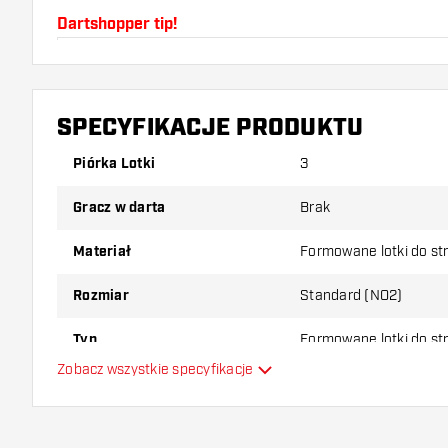
Dartshopper tip!
Upewnij się, że masz pod ręką dużo piórek i shaftó
uszkodzone lub złamane w wyniku użytkowania.
SPECYFIKACJE PRODUKTU
Wypróbuj inny kształt, materiał lub grubość piórek, 
Piórka Lotki
3
który wariant najbardziej Ci odpowiada!
Gracz w darta
Brak
Materiał
Formowane lotki do st
Rozmiar
Standard (NO2)
Typ
Formowane lotki do st
Zobacz wszystkie specyfikacje
Elastyczność
Główny kolor