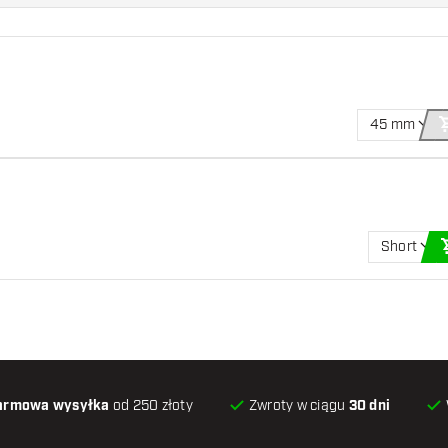
45 mm
Short
armowa wysyłka
od 250 złoty
Zwroty w ciągu
30 dni