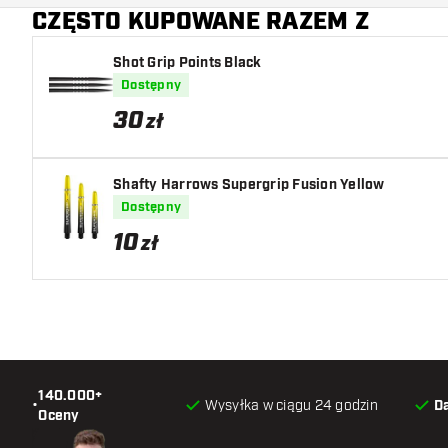
CZĘSTO KUPOWANE RAZEM Z
Shot Grip Points Black
Dostępny
30
zł
Shafty Harrows Supergrip Fusion Yellow
Dostępny
10
zł
140.000+
•
Wysyłka w ciągu 24 godzin
D
Oceny