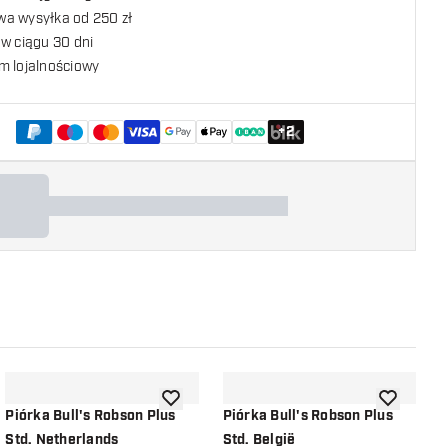
a wysyłka od 250 zł
w ciągu 30 dni
m lojalnościowy
+
2
listy życzeń
dodaj do listy życzeń
dodaj do li
Piórka Bull's Robson Plus
Piórka Bull's Robson Plus
P
Std. Netherlands
Std. België
S