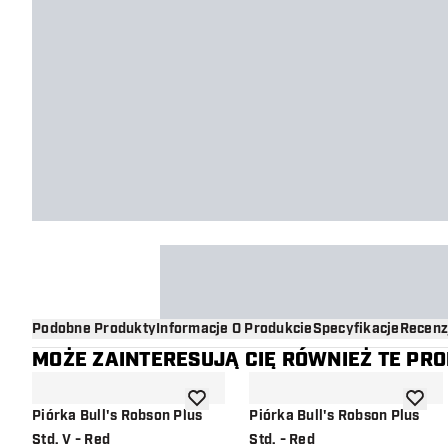
Podobne Produkty
Informacje O Produkcie
Specyfikacje
Recenz
MOŻE ZAINTERESUJĄ CIĘ RÓWNIEŻ TE PR
dodaj do listy życzeń
dodaj d
Piórka Bull's Robson Plus
Piórka Bull's Robson Plus
Std. V - Red
Std. - Red