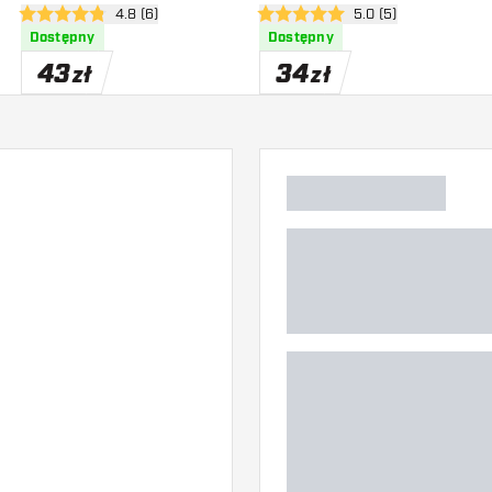
zji
otwórz panel recenzji
4.8 (6)
otwórz panel recenzj
5.0 (5)
4.8 gwiazdki oceny
5 gwiazdki oceny
Dostępny
Dostępny
43
34
zł
zł
)