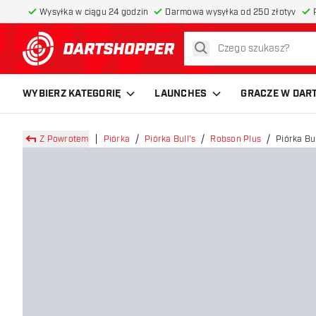
Wysyłka w ciągu 24 godzin
Darmowa wysyłka od 250 złotyv
szukaj
powrót do strony głównej
WYBIERZ KATEGORIĘ
LAUNCHES
GRACZE W DAR
Z Powrotem
Piórka
Piórka Bull's
Robson Plus
Piórka Bu