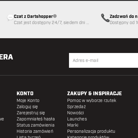
Czat z Dartshopper
Zadzwoń do n
Obsługa klienta niedostępna
Czat jest dostępny 24/7, siedem dni w
89
Dostępny od 1
tygodniu
TERA
KONTO
ZAKUPY & INSPIRACJE
Moje Konto
Pomoc w wyborze rzutek
Zaloguj się
Sprzedaż
Zarejestruj się
Nowości
we
Zapomniałeś hasła
Launches
Status zamówienia
Marki
Historia zamówień
Personalizacja produktu
Lista życzeń
Kategorie produktów