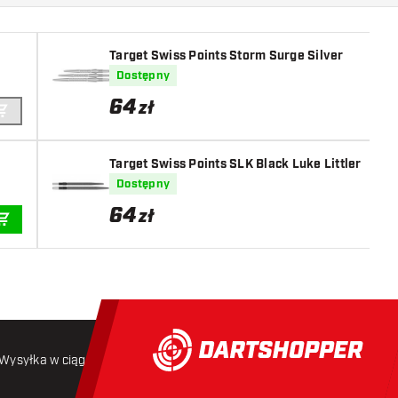
Target Swiss Points Storm Surge Silver
Dostępny
64
zł
DODAJ DO KOSZYKA
Target Swiss Points SLK Black Luke Littler
Dostępny
64
zł
DODAJ DO KOSZYKA
Wysyłka w ciągu 24 godzin
Darmowa wysyłka
od 250 złoty