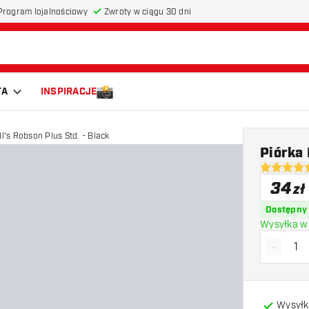
Program lojalnościowy
Zwroty w ciągu 30 dni
TA
INSPIRACJE
ll's Robson Plus Std. - Black
Piórka
4.6 gwiazd
34
zł
Dostępny
Wysyłka w 
-
Zmniejs
Wysyłk