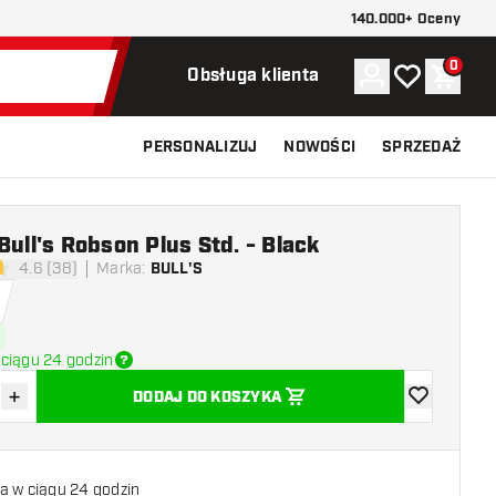
140.000+ Oceny
0
Konto
Moja lista ży
Koszy
Obsługa klienta
PERSONALIZUJ
NOWOŚCI
SPRZEDAŻ
 Bull's Robson Plus Std. - Black
4.6 (38)
Marka
:
BULL'S
ki oceny
ciągu 24 godzin
+
DODAJ DO KOSZYKA
z ilość
Zwiększ ilość
dodaj do list
a w ciągu 24 godzin