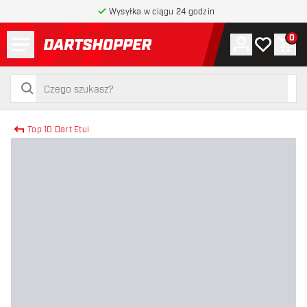
Wysyłka w ciągu 24 godzin
Menu
0
Konto
Moja lista 
Kos
powrót do strony głównej
szukaj
szukaj
Top 10 Dart Etui