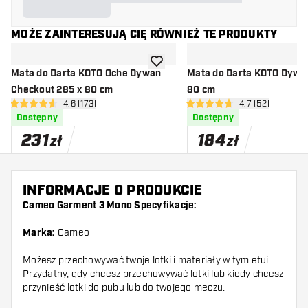
MOŻE ZAINTERESUJĄ CIĘ RÓWNIEŻ TE PRODUKTY
dodaj do listy życzeń
Mata do Darta KOTO Oche Dywan
Mata do Darta KOTO Dywa
Checkout 285 x 80 cm
80 cm
otwórz panel recenzji
4.6 (173)
otwórz panel rec
4.7 (52)
4.6 gwiazdki oceny
4.7 gwiazdki oceny
Dostępny
Dostępny
231
184
zł
zł
INFORMACJE O PRODUKCIE
Cameo Garment 3 Mono Specyfikacje:
Marka:
Cameo
Możesz przechowywać twoje lotki i materiały w tym etui.
Przydatny, gdy chcesz przechowywać lotki lub kiedy chcesz
przynieść lotki do pubu lub do twojego meczu.