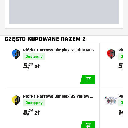
CZĘSTO KUPOWANE RAZEM Z
Piórka Harrows Dimplex S3 Blue NO6
Piór
Dostępny
Dos
5
,
5
,
04
04
zł
DODAJ DO KOSZYK
Piórka Harrows Dimplex S3 Yellow N
Piór
O6
Dostępny
Dos
5
,
14
,
04
zł