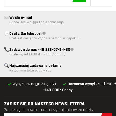
DODAJ DO KOSZYK
Wyślij e-mail
Odpowiedź w ciągu 1 dnia roboczego
Czat z Dartshopper
Obsługa klienta niedostępna
Czat jest dostępny 24/7, siedem dni w tygodniu
Zadzwoń do nas +48 223-07-94-89
Obsługa klienta niedostępna
Dostępny od 10:00 do 17:00 (pon.-pt.)
Najczęściej zadawane pytania
Natychmiastowa odpowiedź
Wysyłka w ciągu 24 godzin
Darmowa wysyłka
od 250 zł
•
140.000+ Oceny
ZAPISZ SIĘ DO NASZEGO NEWSLETTERA
Zapisz się do newslettera i otrzymuj najnowsze oferty.