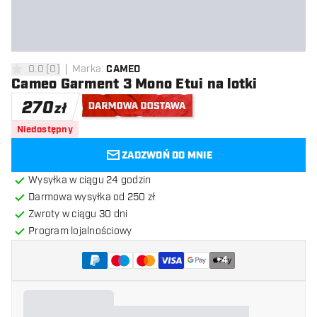
0.0
[
0
]
Marka
:
CAMEO
0 gwiazdki oceny
Cameo Garment 3 Mono Etui na lotki
270
zł
Darmowa dostawa
Niedostępny
ZADZWOŃ DO MNIE
Wysyłka w ciągu 24 godzin
Darmowa wysyłka od 250 zł
Zwroty w ciągu 30 dni
Program lojalnościowy
+
4