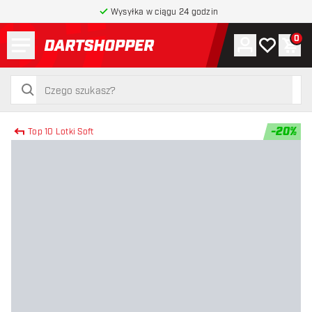
Wysyłka w ciągu 24 godzin
Menu
0
Konto
Moja lista 
Kos
powrót do strony głównej
szukaj
szukaj
-
20
%
Top 10 Lotki Soft