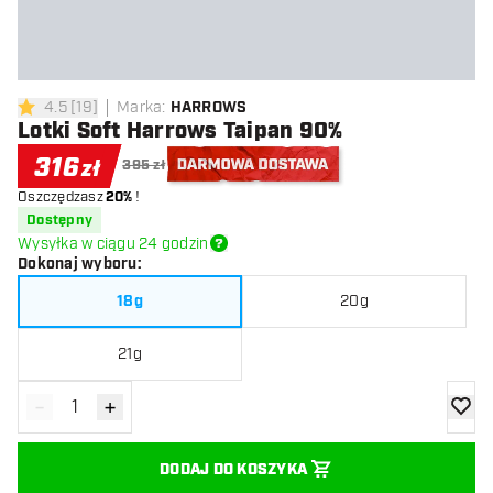
4.5
[
19
]
Marka
:
HARROWS
4.5 gwiazdki oceny
Lotki Soft Harrows Taipan 90%
316
zł
395 zł
Oszczędzasz
20%
!
Darmowa dostawa
Dostępny
Wysyłka w ciągu 24 godzin
Dokonaj wyboru
:
18g
20g
21g
-
+
Zmniejsz ilość
Zwiększ ilość
dodaj 
DODAJ DO KOSZYKA