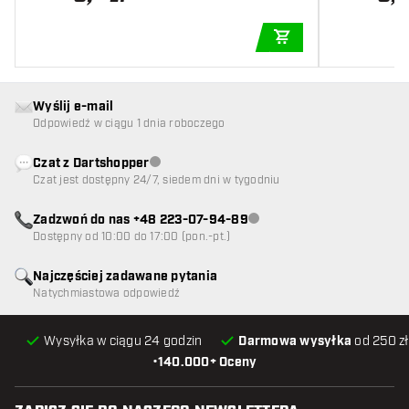
DODAJ DO KOSZYK
Wyślij e-mail
Odpowiedź w ciągu 1 dnia roboczego
Czat z Dartshopper
Obsługa klienta niedostępna
Czat jest dostępny 24/7, siedem dni w tygodniu
Zadzwoń do nas +48 223-07-94-89
Obsługa klienta niedostępna
Dostępny od 10:00 do 17:00 (pon.-pt.)
Najczęściej zadawane pytania
Natychmiastowa odpowiedź
Wysyłka w ciągu 24 godzin
Darmowa wysyłka
od 250 zł
•
140.000+ Oceny