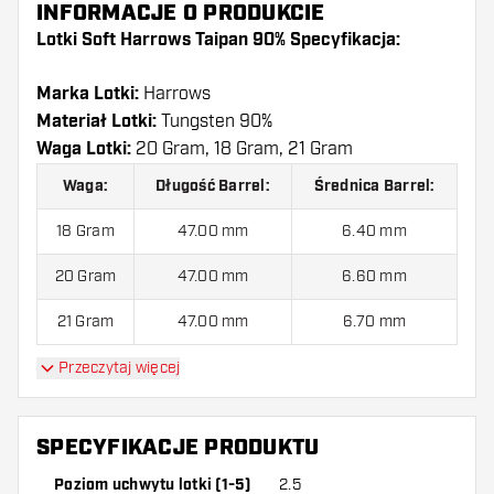
INFORMACJE O PRODUKCIE
Lotki Soft Harrows Taipan 90% Specyfikacja:
Marka Lotki:
Harrows
Materiał Lotki:
Tungsten 90%
Waga Lotki:
20 Gram, 18 Gram, 21 Gram
Waga:
Długość Barrel:
Średnica Barrel:
18 Gram
47.00 mm
6.40 mm
20 Gram
47.00 mm
6.60 mm
21 Gram
47.00 mm
6.70 mm
Przeczytaj więcej
Lotki Soft Harrows Taipan 90% jest dostarczony z:
3 Lotki, 3 Piórki i 3 Shafty.
SPECYFIKACJE PRODUKTU
Poziom uchwytu lotki (1-5)
2.5