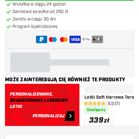
Wysyłka w ciągu 24 godzin
Darmowa wysyłka od 250 zł
Zwroty w ciągu 30 dni
Program lojalnościowy
+
4
MOŻE ZAINTERESUJĄ CIĘ RÓWNIEŻ TE PRODUKTY
PERSONALIZOWANE,
Lotki Soft Harrows Toro 
GRAWEROWANE LASEROWO
otwórz panel rec
5.0 (7)
5 gwiazdki oceny
LOTKI
Dostępny
PERSONALIZUJ
339
zł