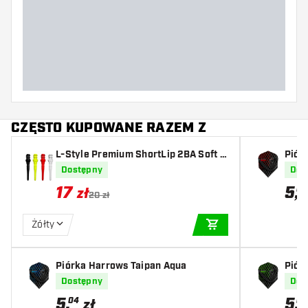
Szerokość lotki (MM)
Długość lotki (MM)
CZĘSTO KUPOWANE RAZEM Z
L-Style Premium ShortLip 2BA Soft T
Piór
ips
Dostępny
Dos
17
5
,
04
zł
20 zł
Żółty
DODAJ DO KOSZYK
Piórka Harrows Taipan Aqua
Piór
Dostępny
Dos
5
,
5
,
04
04
zł