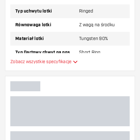
Typ uchwytu lotki
Ringed
Równowaga lotki
Z wagą na środku
Materiał lotki
Tungsten 90%
Typ Dartowy chwyt na nos
Short Ring
Zobacz wszystkie specyfikacje
Gracz w darta
Kolor lotki
Kształt nosa lotki
Strefa uchwytu lotki
Kształt lotki
Waga lotki