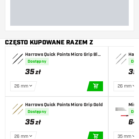
CZĘSTO KUPOWANE RAZEM Z
Harrows Quick Points Micro Grip Blac
Harro
k
er
Dostępny
Dos
35
35
zł
26 mm
26 mm
DODAJ DO KOSZYK
Harrows Quick Points Micro Grip Gold
Miss
Dostępny
Dos
35
64
zł
26 mm
35 mm