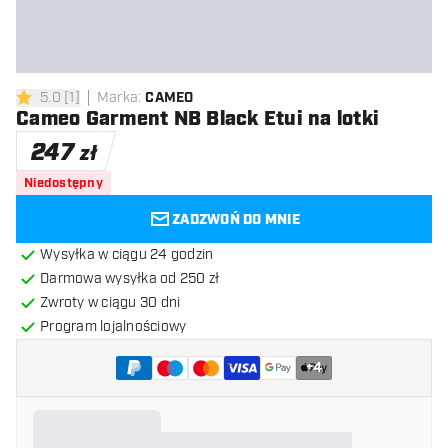
5.0
[
1
]
Marka
:
CAMEO
5 gwiazdki oceny
Cameo Garment NB Black Etui na lotki
247
zł
Niedostępny
ZADZWOŃ DO MNIE
Wysyłka w ciągu 24 godzin
Darmowa wysyłka od 250 zł
Zwroty w ciągu 30 dni
Program lojalnościowy
+
4