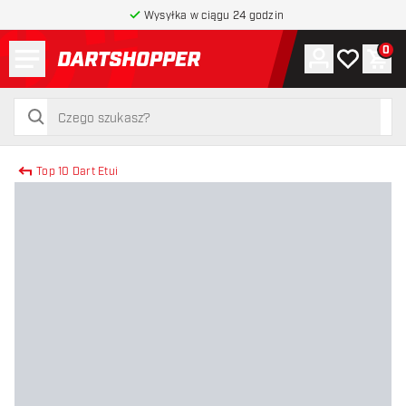
Wysyłka w ciągu 24 godzin
Menu
0
Konto
Moja lista 
Kos
powrót do strony głównej
szukaj
szukaj
Top 10 Dart Etui