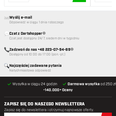
DODAJ DO KOSZYK
Wyślij e-mail
Odpowiedź w ciągu 1 dnia roboczego
Czat z Dartshopper
Obsługa klienta niedostępna
Czat jest dostępny 24/7, siedem dni w tygodniu
Zadzwoń do nas +48 223-07-94-89
Obsługa klienta niedostępna
Dostępny od 10:00 do 17:00 (pon.-pt.)
Najczęściej zadawane pytania
Natychmiastowa odpowiedź
Wysyłka w ciągu 24 godzin
Darmowa wysyłka
od 250 zł
•
140.000+ Oceny
ZAPISZ SIĘ DO NASZEGO NEWSLETTERA
Zapisz się do newslettera i otrzymuj najnowsze oferty.