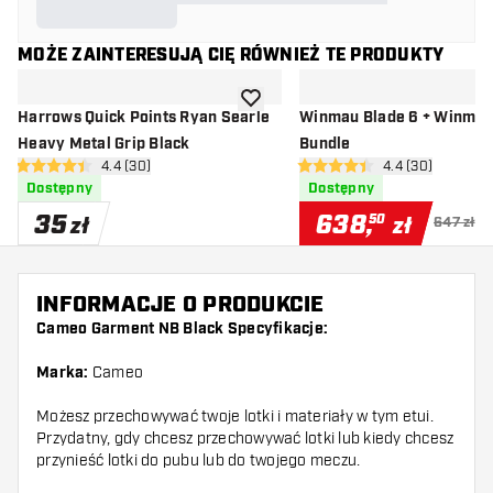
MOŻE ZAINTERESUJĄ CIĘ RÓWNIEŻ TE PRODUKTY
dodaj do listy życzeń
Harrows Quick Points Ryan Searle
Winmau Blade 6 + Winmau
Heavy Metal Grip Black
Bundle
otwórz panel recenzji
4.4 (30)
otwórz panel re
4.4 (30)
4.4 gwiazdki oceny
4.4 gwiazdki oceny
Dostępny
Dostępny
35
638
,
50
zł
zł
647 zł
INFORMACJE O PRODUKCIE
Cameo Garment NB Black Specyfikacje:
Marka:
Cameo
Możesz przechowywać twoje lotki i materiały w tym etui.
Przydatny, gdy chcesz przechowywać lotki lub kiedy chcesz
przynieść lotki do pubu lub do twojego meczu.