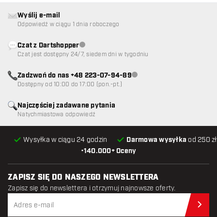
Wyślij e-mail
Odpowiedź w ciągu 1 dnia roboczego
Czat z Dartshopper
Obsługa klienta niedostępna
Czat jest dostępny 24/7, siedem dni w tygodniu
Zadzwoń do nas +48 223-07-94-89
Obsługa klienta niedostępna
Dostępny od 10:00 do 17:00 (pon.-pt.)
Najczęściej zadawane pytania
Natychmiastowa odpowiedź
Wysyłka w ciągu 24 godzin
Darmowa wysyłka
od 250 zł
•
140.000+ Oceny
ZAPISZ SIĘ DO NASZEGO NEWSLETTERA
Zapisz się do newslettera i otrzymuj najnowsze oferty.
Zap