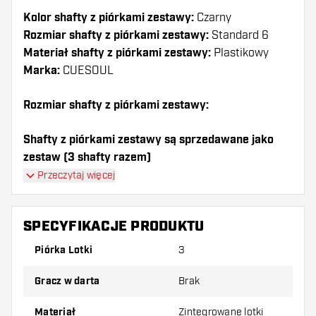
Kolor shafty z piórkami zestawy:
Czarny
Rozmiar shafty z piórkami zestawy:
Standard 6
Materiał shafty z piórkami zestawy:
Plastikowy
Marka:
CUESOUL
Rozmiar shafty z piórkami zestawy:
Shafty z piórkami zestawy są sprzedawane jako
zestaw (3 shafty razem)
Przeczytaj więcej
Dartshopper tip!
Upewnij się, że masz pod ręką dużo piórek i
SPECYFIKACJE PRODUKTU
shaftów. Mogą one zostać uszkodzone lub
Piórka Lotki
3
złamane w wyniku użytkowania.
Gracz w darta
Brak
Wypróbuj inny kształt, materiał lub grubość
piórek, aby dowiedzieć się, który wariant
Materiał
Zintegrowane lotki