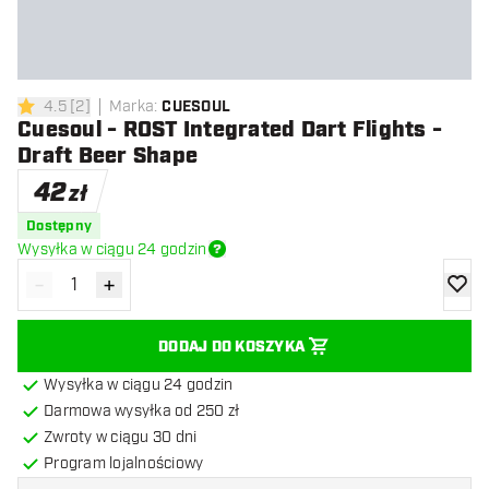
4.5
[
2
]
Marka
:
CUESOUL
4.5 gwiazdki oceny
Cuesoul - ROST Integrated Dart Flights -
Draft Beer Shape
42
zł
Dostępny
Wysyłka w ciągu 24 godzin
-
+
Zmniejsz ilość
Zwiększ ilość
dodaj 
DODAJ DO KOSZYKA
Wysyłka w ciągu 24 godzin
Darmowa wysyłka od 250 zł
Zwroty w ciągu 30 dni
Program lojalnościowy