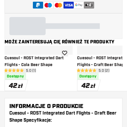
+
4
MOŻE ZAINTERESUJĄ CIĘ RÓWNIEŻ TE PRODUKTY
dodaj do listy życzeń
Cuesoul - ROST Integrated Dart
Cuesoul - ROST Integrated
Flights - Cola Beer Shape
Flights - Craft Beer Shape
otwórz panel recenzji
5.0 (1)
otwórz panel rec
5.0 (2)
5 gwiazdki oceny
5 gwiazdki oceny
Dostępny
Dostępny
42
42
zł
zł
INFORMACJE O PRODUKCIE
Cuesoul - ROST Integrated Dart Flights - Draft Beer
Shape Specyfikacje: