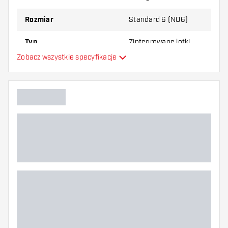
najbardziej Ci odpowiada!
Rozmiar
Standard 6 (NO6)
Typ
Zintegrowane lotki
Zobacz wszystkie specyfikacje
Elastyczność
Główny kolor