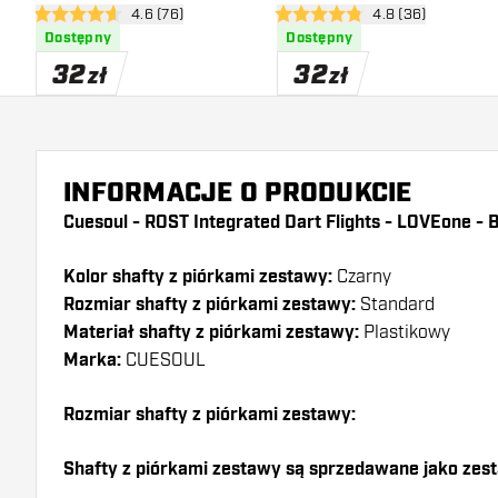
otwórz panel recenzji
4.6 (76)
otwórz panel recen
4.8 (36)
Shape
Shape
4.6 gwiazdki oceny
4.8 gwiazdki oceny
Dostępny
Dostępny
32
32
zł
zł
INFORMACJE O PRODUKCIE
Cuesoul - ROST Integrated Dart Flights - LOVEone - 
Kolor shafty z piórkami zestawy:
Czarny
Rozmiar shafty z piórkami zestawy:
Standard
Materiał shafty z piórkami zestawy:
Plastikowy
Marka:
CUESOUL
Rozmiar shafty z piórkami zestawy:
Shafty z piórkami zestawy są sprzedawane jako zes