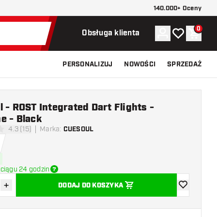
140.000+ Oceny
0
Konto
Moja lista ży
Koszy
Obsługa klienta
PERSONALIZUJ
NOWOŚCI
SPRZEDAŻ
 - ROST Integrated Dart Flights -
e - Black
4.3 (15)
Marka
:
CUESOUL
ki oceny
ciągu 24 godzin
+
DODAJ DO KOSZYKA
z ilość
Zwiększ ilość
dodaj do list