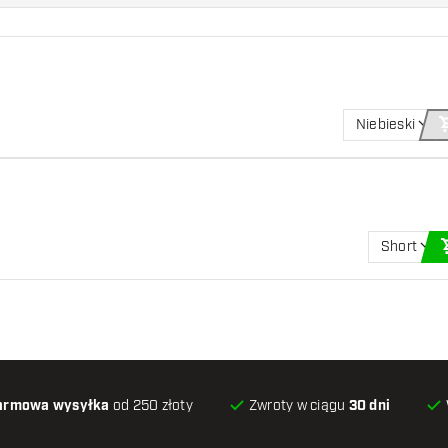
Niebieski
Short
armowa wysyłka
od 250 złoty
Zwroty w ciągu
30 dni