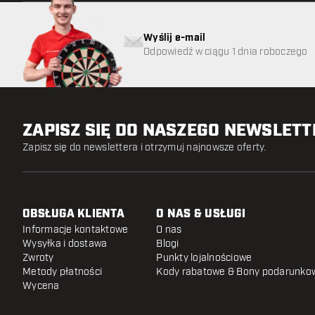
Wyślij e-mail
Odpowiedź w ciągu 1 dnia roboczego
ZAPISZ SIĘ DO NASZEGO NEWSLET
Zapisz się do newslettera i otrzymuj najnowsze oferty.
OBSŁUGA KLIENTA
O NAS & USŁUGI
Informacje kontaktowe
O nas
Wysyłka i dostawa
Blogi
Zwroty
Punkty lojalnościowe
Metody płatności
Kody rabatowe & Bony podarunko
Wycena