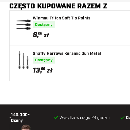
CZĘSTO KUPOWANE RAZEM Z
Winmau Triton Soft Tip Points
Dostępny
8
,
26
zł
Shafty Harrows Keramic Gun Metal
Dostępny
13
,
60
zł
140.000+
•
Wysyłka w ciągu 24 godzin
D
Oceny