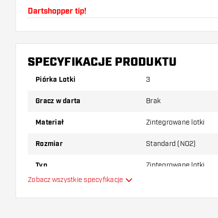
Dartshopper tip!
Upewnij się, że masz pod ręką dużo piórek i shaftó
uszkodzone lub złamane w wyniku użytkowania.
SPECYFIKACJE PRODUKTU
Wypróbuj inny kształt, materiał lub grubość piórek, 
Piórka Lotki
3
który wariant najbardziej Ci odpowiada!
Gracz w darta
Brak
Materiał
Zintegrowane lotki
Rozmiar
Standard (NO2)
Typ
Zintegrowane lotki
Zobacz wszystkie specyfikacje
Elastyczność
Główny kolor