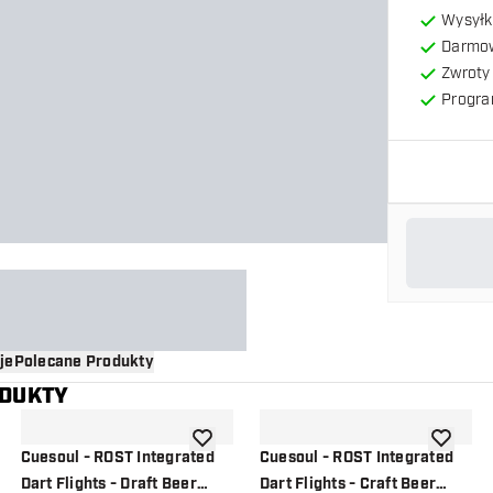
Wysyłk
Darmow
Zwroty 
Progra
je
Polecane Produkty
ODUKTY
o listy życzeń
dodaj do listy życzeń
dodaj do 
Cuesoul - ROST Integrated
Cuesoul - ROST Integrated
Dart Flights - Draft Beer
Dart Flights - Craft Beer