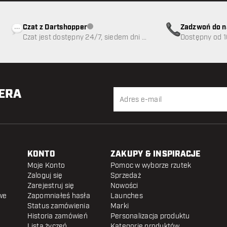
Czat z Dartshopper
Zadzwoń do n
Obsługa klienta niedostępna
Czat jest dostępny 24/7, siedem dni w
89
Dostępny od 1
tygodniu
TERA
KONTO
ZAKUPY & INSPIRACJE
Moje Konto
Pomoc w wyborze rzutek
Zaloguj się
Sprzedaż
Zarejestruj się
Nowości
we
Zapomniałeś hasła
Launches
Status zamówienia
Marki
Historia zamówień
Personalizacja produktu
Lista życzeń
Kategorie produktów