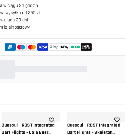
a w ciągu 24 godzin
a wysyłka od 250 zł
w ciągu 30 dni
m lojalnościowy
+
2
listy życzeń
dodaj do listy życzeń
dodaj do li
Cuesoul - ROST Integrated
Cuesoul - ROST Integrated
C
Dart Flights - Cola Beer
Dart Flights - Skeleton
D