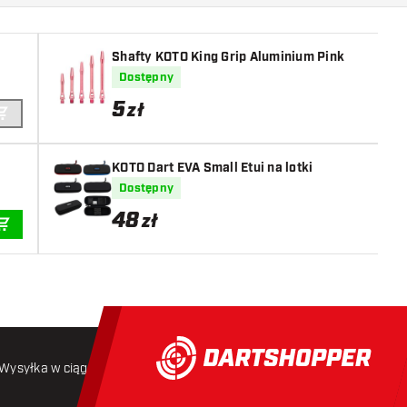
Shafty KOTO King Grip Aluminium Pink
Dostępny
5
zł
DODAJ DO KOSZYKA
KOTO Dart EVA Small Etui na lotki
Dostępny
48
zł
DODAJ DO KOSZYKA
Wysyłka w ciągu 24 godzin
Darmowa wysyłka
od 250 złoty