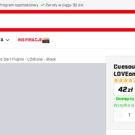
Program lojalnościowy
Zwroty w ciągu 30 dni
TA
INSPIRACJE
d Dart Flights - LOVEone - Black
Cuesoul
LOVEon
4.3 gwiazd
42
zł
Dostępny
Wysyłka w 
-
Zmniejs