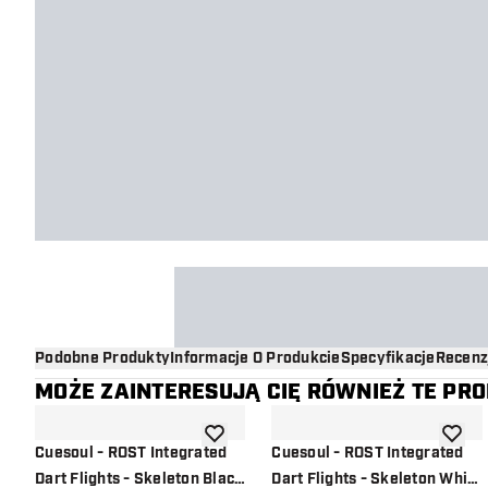
Podobne Produkty
Informacje O Produkcie
Specyfikacje
Recenz
MOŻE ZAINTERESUJĄ CIĘ RÓWNIEŻ TE PR
dodaj do listy życzeń
dodaj d
Cuesoul - ROST Integrated
Cuesoul - ROST Integrated
Dart Flights - Skeleton Black
Dart Flights - Skeleton White