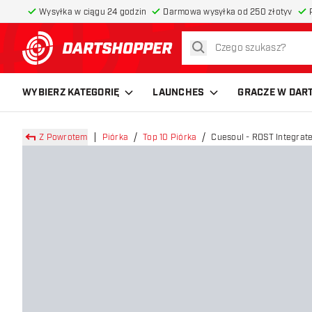
Wysyłka w ciągu 24 godzin
Darmowa wysyłka od 250 złotyv
szukaj
powrót do strony głównej
WYBIERZ KATEGORIĘ
LAUNCHES
GRACZE W DAR
Z Powrotem
Piórka
Top 10 Piórka
Cuesoul - ROST Integrate