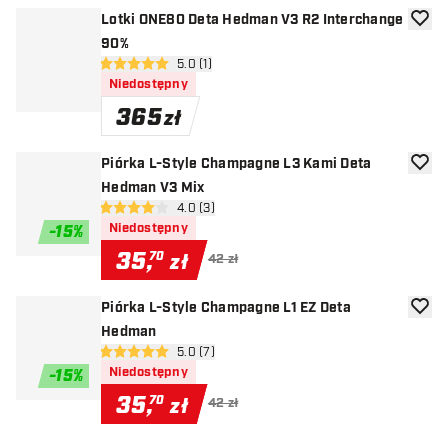
Lotki ONE80 Deta Hedman V3 R2 Interchange
dodaj 
90%
otwórz panel recenzji
5.0 (1)
5 gwiazdki oceny
Niedostępny
365
zł
Piórka L-Style Champagne L3 Kami Deta
dodaj 
Hedman V3 Mix
otwórz panel recenzji
4.0 (3)
4 gwiazdki oceny
Niedostępny
-
15
%
35
,
70
zł
42 zł
Piórka L-Style Champagne L1 EZ Deta
dodaj 
Hedman
otwórz panel recenzji
5.0 (7)
5 gwiazdki oceny
Niedostępny
-
15
%
35
,
70
zł
42 zł