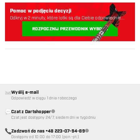
Pomoc w podjęciu decyzji
Odkryj w 2 minuty, które lotki są dla Ciebie odpowiednie.
Zaczynajmy:
ROZPOCZNIJ PRZEWODNIK WYBORU
Wyślij e-mail
Odpowiedź w ciągu 1 dnia roboczego
Czat z Dartshopper
Obsługa klienta niedostępna
Czat jest dostępny 24/7, siedem dni w tygodniu
Zadzwoń do nas +48 223-07-94-89
Obsługa klienta niedostępna
Dostępny od 10:00 do 17:00 (pon.-pt.)