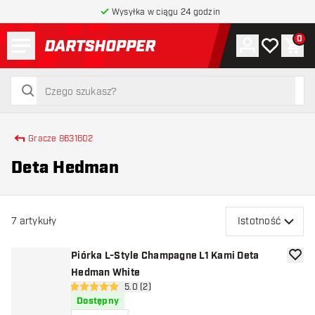
Wysyłka w ciągu 24 godzin
Menu
0
Konto
Moja lista 
Kos
powrót do strony głównej
szukaj
szukaj
Gracze 8631602
Deta Hedman
7
artykuły
Istotność
Piórka L-Style Champagne L1 Kami Deta
dodaj 
Hedman White
otwórz panel recenzji
5.0 (2)
5 gwiazdki oceny
Dostępny