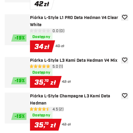
42
zł
Piórka L-Style L1 PRO Deta Hedman V4 Clear
dodaj 
White
otwórz panel recenzji
0.0 (0)
0 gwiazdki oceny
Dostępny
-
15
%
34
zł
40 zł
Piórka L-Style L3 Kami Deta Hedman V4 Mix
dodaj 
otwórz panel recenzji
5.0 (1)
5 gwiazdki oceny
Dostępny
-
15
%
35
,
70
zł
42 zł
Piórka L-Style Champagne L3 Kami Deta
dodaj 
Hedman
otwórz panel recenzji
4.5 (2)
4.5 gwiazdki oceny
Dostępny
-
15
%
35
,
70
zł
42 zł