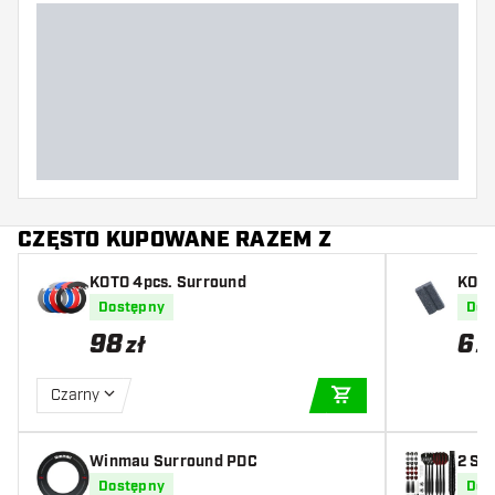
Kształt lotki
Waga lotki
Szerokość lotki (MM)
Długość lotki (MM)
CZĘSTO KUPOWANE RAZEM Z
KOTO 4pcs. Surround
KOTO
Dostępny
Dos
98
6
zł
z
Czarny
DODAJ DO KOSZYK
Winmau Surround PDC
2 Se
ieces
Dostępny
Dos