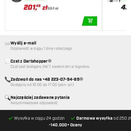
201
,
43
45
zł
237 zł
DODAJ DO KOSZYK
Wyślij e-mail
Odpowiedź w ciągu 1 dnia roboczego
Czat z Dartshopper
Obsługa klienta niedostępna
Czat jest dostępny 24/7, siedem dni w tygodniu
Zadzwoń do nas +48 223-07-94-89
Obsługa klienta niedostępna
Dostępny od 10:00 do 17:00 (pon.-pt.)
Najczęściej zadawane pytania
Natychmiastowa odpowiedź
Wysyłka w ciągu 24 godzin
Darmowa wysyłka
od 250 zł
•
140.000+ Oceny