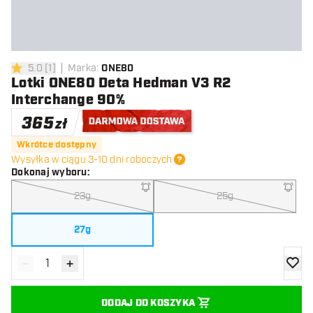
5.0
[
1
]
Marka
:
ONE80
5 gwiazdki oceny
Lotki ONE80 Deta Hedman V3 R2
Interchange 90%
365
zł
Darmowa dostawa
Wkrótce dostępny
Wysyłka w ciągu 3-10 dni roboczych
Dokonaj wyboru
:
23g
25g
27g
-
+
Zmniejsz ilość
Zwiększ ilość
dodaj 
DODAJ DO KOSZYKA