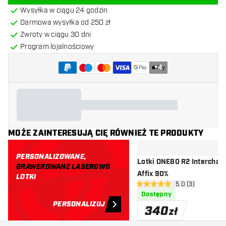
Wysyłka w ciągu 24 godzin
Darmowa wysyłka od 250 zł
Zwroty w ciągu 30 dni
Program lojalnościowy
+
4
MOŻE ZAINTERESUJĄ CIĘ RÓWNIEŻ TE PRODUKTY
PERSONALIZOWANE,
Lotki ONE80 R2 Interchan
GRAWEROWANE LASEROWO
Affix 90%
LOTKI
otwórz panel rec
5.0 (3)
5 gwiazdki oceny
Dostępny
PERSONALIZUJ
340
zł