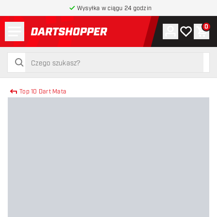
Wysyłka w ciągu 24 godzin
Menu
0
Konto
Moja lista 
Kos
powrót do strony głównej
szukaj
szukaj
Top 10 Dart Mata