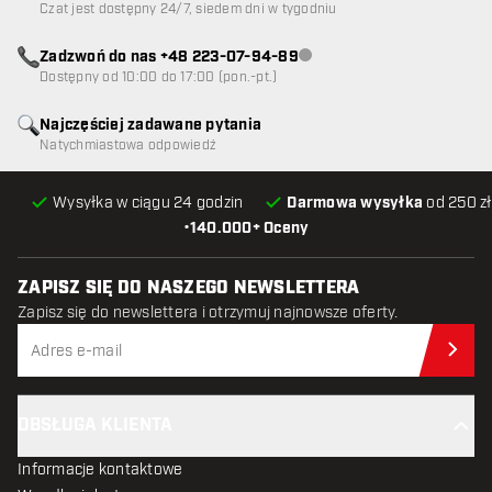
Czat jest dostępny 24/7, siedem dni w tygodniu
Zadzwoń do nas +48 223-07-94-89
Obsługa klienta niedostępna
Dostępny od 10:00 do 17:00 (pon.-pt.)
Najczęściej zadawane pytania
Natychmiastowa odpowiedź
Wysyłka w ciągu 24 godzin
Darmowa wysyłka
od 250 zł
•
140.000+ Oceny
ZAPISZ SIĘ DO NASZEGO NEWSLETTERA
Zapisz się do newslettera i otrzymuj najnowsze oferty.
Zap
OBSŁUGA KLIENTA
Informacje kontaktowe