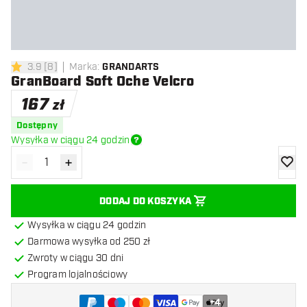
3.9
[
8
]
Marka
:
GRANDARTS
3.9 gwiazdki oceny
GranBoard Soft Oche Velcro
167
zł
Dostępny
Wysyłka w ciągu 24 godzin
-
+
Zmniejsz ilość
Zwiększ ilość
dodaj 
DODAJ DO KOSZYKA
Wysyłka w ciągu 24 godzin
Darmowa wysyłka od 250 zł
Zwroty w ciągu 30 dni
Program lojalnościowy
+
4