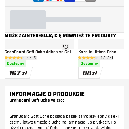
MOŻE ZAINTERESUJĄ CIĘ RÓWNIEŻ TE PRODUKTY
dodaj do listy życzeń
GranBoard Soft Oche Adhesive Gel
Karella Ultimo Oche
otwórz panel recenzji
4.4 (5)
otwórz panel rec
4.3 (24)
4.4 gwiazdki oceny
4.3 gwiazdki oceny
Dostępny
Dostępny
167
88
zł
zł
INFORMACJE O PRODUKCIE
GranBoard Soft Oche Velcro:
GranBoard Soft Oche posiada pasek samoprzylepny, dzięki
czemu łatwo umieścić Oche na laminacie lub płytkach. Po
użyciu można usunąć Oche z podłogi, nie pozostawiając