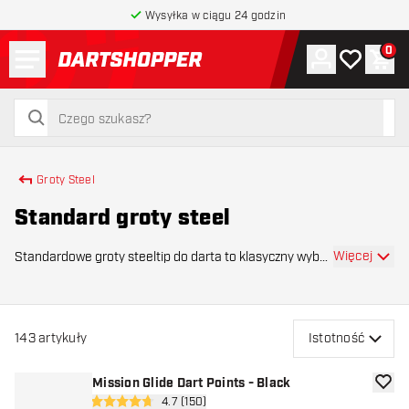
Wysyłka w ciągu 24 godzin
Menu
0
Konto
Moja lista 
Kos
powrót do strony głównej
szukaj
szukaj
Groty Steel
Standard groty steel
Więcej
Standardowe groty steeltip do darta to klasyczny wybór
dla graczy używających barrelów bez wymiennych
grotów. Są one trwale osadzane w korpusie lotki i
zapewniają solidne oraz niezawodne mocowanie, co
143
artykuły
Istotność
Mission Glide Dart Points - Black
dodaj 
otwórz panel recenzji
4.7 (150)
4.7 gwiazdki oceny