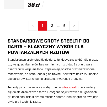
36
zł
...
1
2
6
Poprzedni
Następny
STANDARDOWE GROTY STEELTIP DO
DARTA – KLASYCZNY WYBÓR DLA
POWTARZALNYCH RZUTÓW
Standardowe groty steeltip do darta to klasyczny wybór dla graczy
używających barrelów bez wymiennych grotów. Są one trwale
osadzane w korpusie lotki i zapewniają solidne oraz niezawodne
mocowanie, co przekłada się na równe i powtarzalne rzuty. Idealne
dla darterów, którzy cenią prostotę, trwałość i precyzję.
Te groty przeznaczone są wyłącznie do
lotek steeltip
i nie nadają
się do elektronicznych tarcz. Dostępne są w różnych długościach i
grubościach, dzięki czemu możesz dobrać idealny grot do swojego
stylu gry i techniki rzutu.