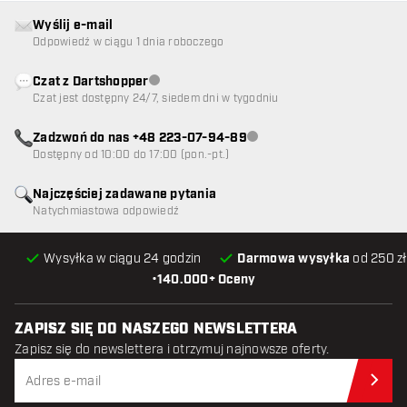
Wyślij e-mail
Odpowiedź w ciągu 1 dnia roboczego
Czat z Dartshopper
Obsługa klienta niedostępna
Czat jest dostępny 24/7, siedem dni w tygodniu
Zadzwoń do nas +48 223-07-94-89
Obsługa klienta niedostępna
Dostępny od 10:00 do 17:00 (pon.-pt.)
Najczęściej zadawane pytania
Natychmiastowa odpowiedź
Wysyłka w ciągu 24 godzin
Darmowa wysyłka
od 250 zł
•
140.000+ Oceny
ZAPISZ SIĘ DO NASZEGO NEWSLETTERA
Zapisz się do newslettera i otrzymuj najnowsze oferty.
Zap