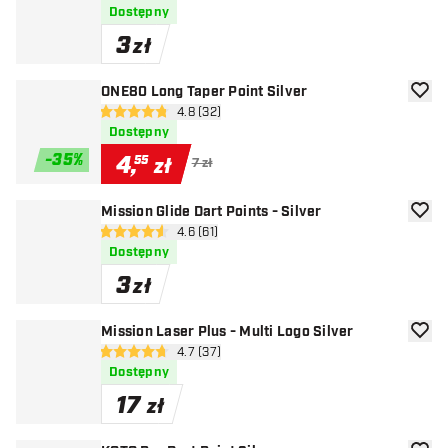
Dostępny
3
zł
ONE80 Long Taper Point Silver
dodaj 
otwórz panel recenzji
4.8 (32)
4.8 gwiazdki oceny
Dostępny
-
35
%
4
,
55
zł
7 zł
Mission Glide Dart Points - Silver
dodaj 
otwórz panel recenzji
4.6 (61)
4.6 gwiazdki oceny
Dostępny
3
zł
Mission Laser Plus - Multi Logo Silver
dodaj 
otwórz panel recenzji
4.7 (37)
4.7 gwiazdki oceny
Dostępny
17
zł