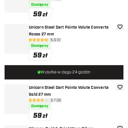
3 gwiazdki oceny
Dostępny
59
zł
Unicorn Steel Dart Points Volute Converta
dodaj 
Rosso 27 mm
otwórz panel recenzji
5.0 (1)
5 gwiazdki oceny
Dostępny
59
zł
Wysyłka w ciągu 24 godzin
Unicorn Steel Dart Points Volute Converta
dodaj 
Gold 27 mm
otwórz panel recenzji
3.7 (3)
3.7 gwiazdki oceny
Dostępny
59
zł