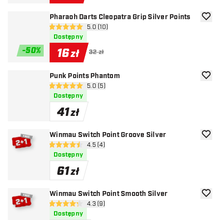
Pharaoh Darts Cleopatra Grip Silver Points
dodaj 
otwórz panel recenzji
5.0 (10)
5 gwiazdki oceny
Dostępny
-
50
%
16
zł
32 zł
Punk Points Phantom
dodaj 
otwórz panel recenzji
5.0 (5)
5 gwiazdki oceny
Dostępny
41
zł
Winmau Switch Point Groove Silver
dodaj 
otwórz panel recenzji
4.5 (4)
4.5 gwiazdki oceny
Dostępny
61
zł
Winmau Switch Point Smooth Silver
dodaj 
otwórz panel recenzji
4.3 (9)
4.3 gwiazdki oceny
Dostępny