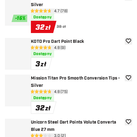
dodaj 
Silver
otwórz panel recenzji
4.7 (78)
4.7 gwiazdki oceny
Dostępny
-
16
%
32
zł
38 zł
KOTO Pro Dart Point Black
dodaj 
otwórz panel recenzji
4.8 (9)
4.8 gwiazdki oceny
Dostępny
3
zł
Mission Titan Pro Smooth Conversion Tips -
dodaj 
Silver
otwórz panel recenzji
4.8 (75)
4.8 gwiazdki oceny
Dostępny
32
zł
Unicorn Steel Dart Points Volute Converta
dodaj 
Blue 27 mm
otwórz panel recenzji
3.0 (2)