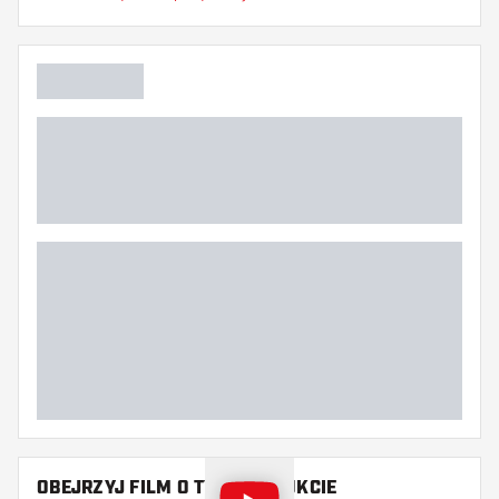
Główny kolor
Długość grota
OBEJRZYJ FILM O TYM PRODUKCIE