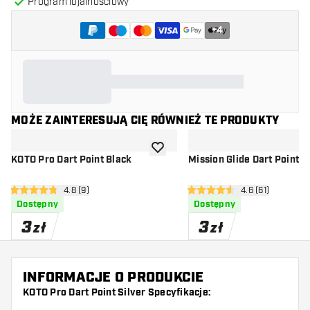
Program lojalnościowy
+
4
MOŻE ZAINTERESUJĄ CIĘ RÓWNIEŻ TE PRODUKTY
dodaj do listy życzeń
KOTO Pro Dart Point Black
Mission Glide Dart Points -
otwórz panel recenzji
4.8 (9)
otwórz panel rec
4.6 (61)
4.8 gwiazdki oceny
4.6 gwiazdki oceny
Dostępny
Dostępny
3
3
zł
zł
INFORMACJE O PRODUKCIE
KOTO Pro Dart Point Silver Specyfikacje: