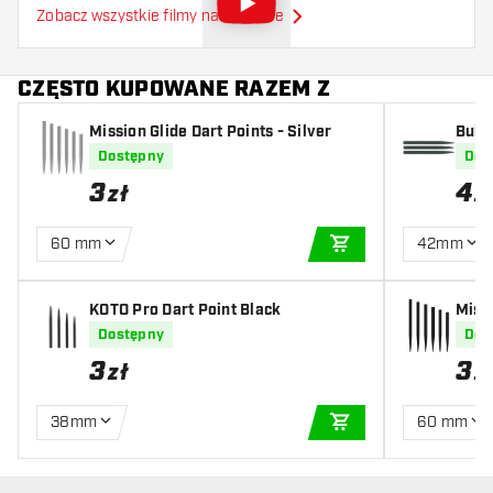
Zobacz wszystkie filmy na YouTube
CZĘSTO KUPOWANE RAZEM Z
Mission Glide Dart Points - Silver
Bull'
Dostępny
Dos
3
4
zł
z
60 mm
42mm
DODAJ DO KOSZYK
KOTO Pro Dart Point Black
Missi
Dostępny
Dos
3
3
zł
z
38mm
60 mm
DODAJ DO KOSZYK