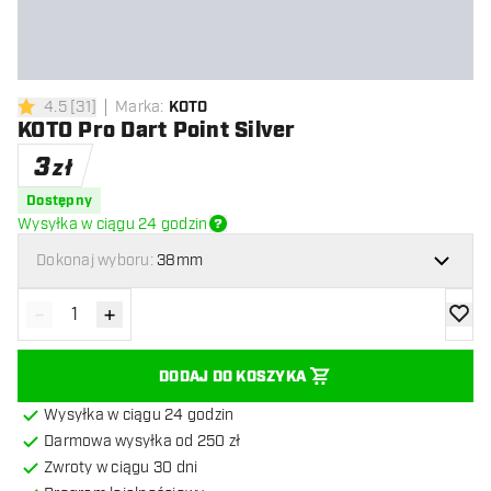
4.5
[
31
]
Marka
:
KOTO
4.5 gwiazdki oceny
KOTO Pro Dart Point Silver
3
zł
Dostępny
Wysyłka w ciągu 24 godzin
Dokonaj wyboru:
38mm
-
+
Zmniejsz ilość
Zwiększ ilość
dodaj 
DODAJ DO KOSZYKA
Wysyłka w ciągu 24 godzin
Darmowa wysyłka od 250 zł
Zwroty w ciągu 30 dni