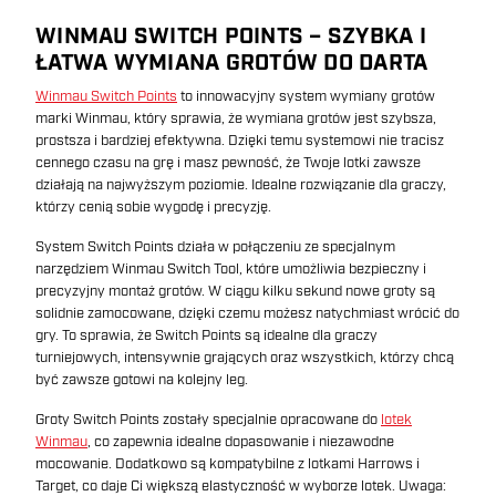
WINMAU SWITCH POINTS – SZYBKA I
ŁATWA WYMIANA GROTÓW DO DARTA
Winmau Switch Points
to innowacyjny system wymiany grotów
marki Winmau, który sprawia, że wymiana grotów jest szybsza,
prostsza i bardziej efektywna. Dzięki temu systemowi nie tracisz
cennego czasu na grę i masz pewność, że Twoje lotki zawsze
działają na najwyższym poziomie. Idealne rozwiązanie dla graczy,
którzy cenią sobie wygodę i precyzję.
System Switch Points działa w połączeniu ze specjalnym
narzędziem Winmau Switch Tool, które umożliwia bezpieczny i
precyzyjny montaż grotów. W ciągu kilku sekund nowe groty są
solidnie zamocowane, dzięki czemu możesz natychmiast wrócić do
gry. To sprawia, że Switch Points są idealne dla graczy
turniejowych, intensywnie grających oraz wszystkich, którzy chcą
być zawsze gotowi na kolejny leg.
Groty Switch Points zostały specjalnie opracowane do
lotek
Winmau
, co zapewnia idealne dopasowanie i niezawodne
mocowanie. Dodatkowo są kompatybilne z lotkami Harrows i
Target, co daje Ci większą elastyczność w wyborze lotek. Uwaga: