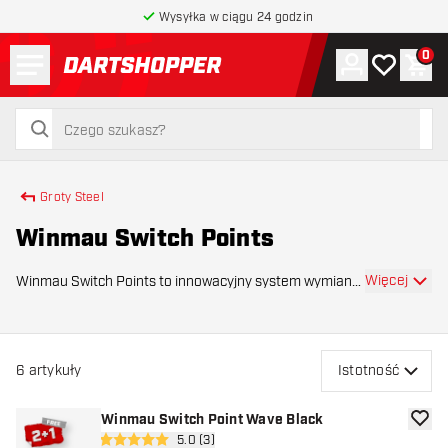
Wysyłka w ciągu 24 godzin
Menu
0
Konto
Moja lista 
Kos
powrót do strony głównej
szukaj
szukaj
Groty Steel
Winmau Switch Points
Więcej
Winmau Switch Points to innowacyjny system wymiany
grotów marki Winmau, który sprawia, że wymiana
grotów jest szybsza, prostsza i bardziej efektywna.
Dzięki temu systemowi nie tracisz cennego czasu n
6
artykuły
Istotność
Winmau Switch Point Wave Black
dodaj 
otwórz panel recenzji
5.0 (3)
5 gwiazdki oceny