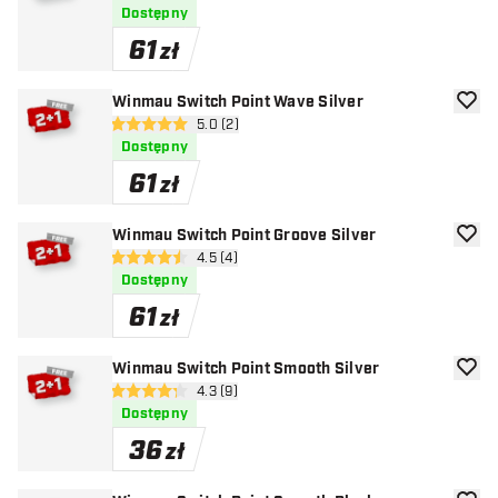
Dostępny
61
zł
Winmau Switch Point Wave Silver
dodaj 
otwórz panel recenzji
5.0 (2)
5 gwiazdki oceny
Dostępny
61
zł
Winmau Switch Point Groove Silver
dodaj 
otwórz panel recenzji
4.5 (4)
4.5 gwiazdki oceny
Dostępny
61
zł
Winmau Switch Point Smooth Silver
dodaj 
otwórz panel recenzji
4.3 (9)
4.3 gwiazdki oceny
Dostępny
36
zł