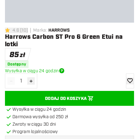
4.6
[
10
]
Marka
:
HARROWS
4.6 gwiazdki oceny
Harrows Carbon ST Pro 6 Green Etui na
lotki
85
zł
Dostępny
Wysyłka w ciągu 24 godzin
-
+
Zmniejsz ilość
Zwiększ ilość
dodaj 
DODAJ DO KOSZYKA
Wysyłka w ciągu 24 godzin
Darmowa wysyłka od 250 zł
Zwroty w ciągu 30 dni
Program lojalnościowy