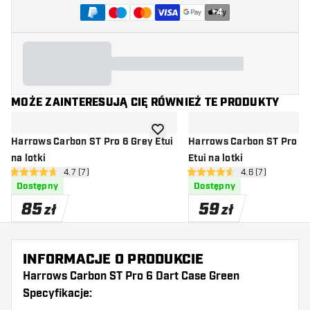
+
4
MOŻE ZAINTERESUJĄ CIĘ RÓWNIEŻ TE PRODUKTY
dodaj do listy życzeń
Harrows Carbon ST Pro 6 Grey Etui
Harrows Carbon ST Pro 3 Green
na lotki
Etui na lotki
otwórz panel recenzji
4.7 (7)
otwórz panel rec
4.6 (7)
4.7 gwiazdki oceny
4.6 gwiazdki oceny
Dostępny
Dostępny
85
59
zł
zł
INFORMACJE O PRODUKCIE
Harrows Carbon ST Pro 6 Dart Case Green
Specyfikacje: