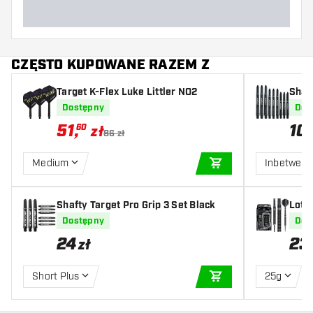
CZĘSTO KUPOWANE RAZEM Z
Target K-Flex Luke Littler NO2
Shaf
Dostępny
Dos
51
,
10
60
zł
86 zł
Medium
Inbetwee
DODAJ DO KOSZYK
Shafty Target Pro Grip 3 Set Black
Lotk
Dostępny
Dos
24
23
zł
Short Plus
25g
DODAJ DO KOSZYK