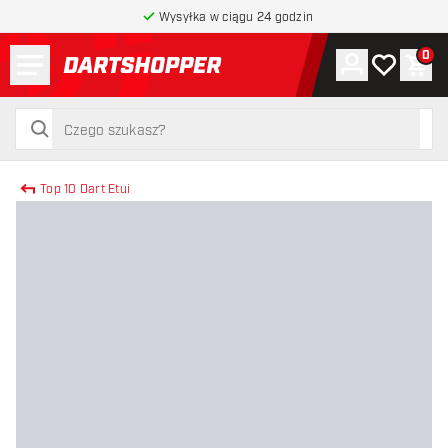
Wysyłka w ciągu 24 godzin
Menu
0
Konto
Moja lista 
Kos
powrót do strony głównej
szukaj
szukaj
Top 10 Dart Etui