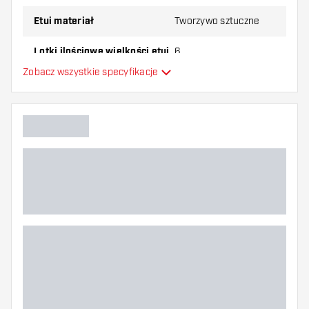
Etui materiał
Tworzywo sztuczne
Lotki ilościowe wielkości etui
6
Zobacz wszystkie specyfikacje
Główny kolor