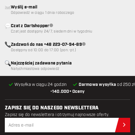
Wyślij e-mail
Odpowiedź w ciągu 1 dnia roboczego
Czat z Dartshopper
Obsługa klienta niedostępna
Czat jest dostępny 24/7, siedem dni w tygodniu
Zadzwoń do nas +48 223-07-94-89
Obsługa klienta niedostępna
Dostępny od 10:00 do 17:00 (pon.-pt.)
Najczęściej zadawane pytania
Natychmiastowa odpowiedź
Wysyłka w ciągu 24 godzin
Darmowa wysyłka
od 250 zł
•
140.000+ Oceny
ZAPISZ SIĘ DO NASZEGO NEWSLETTERA
Zapisz się do newslettera i otrzymuj najnowsze oferty.
Zap