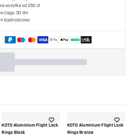
a wysyłka od 250 zł
w ciągu 30 dni
m lojalnościowy
+
2
listy życzeń
dodaj do listy życzeń
dodaj do li
KOTO Aluminium Flight Lock
KOTO Aluminium Flight Lock
K
Rings Black
Rings Bronze
R