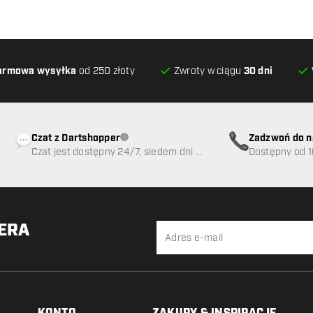
armowa wysyłka
od 250 złoty
Zwroty w ciągu
30 dni
Czat z Dartshopper
Zadzwoń do n
Obsługa klienta niedostępna
Czat jest dostępny 24/7, siedem dni w
89
Dostępny od 1
tygodniu
TERA