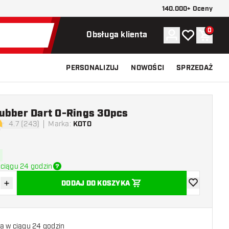
140.000+ Oceny
0
Konto
Moja lista ży
Koszy
Obsługa klienta
PERSONALIZUJ
NOWOŚCI
SPRZEDAŻ
ubber Dart O-Rings 30pcs
4.7 (243)
Marka
:
KOTO
ki oceny
ciągu 24 godzin
+
DODAJ DO KOSZYKA
z ilość
Zwiększ ilość
dodaj do list
a w ciągu 24 godzin