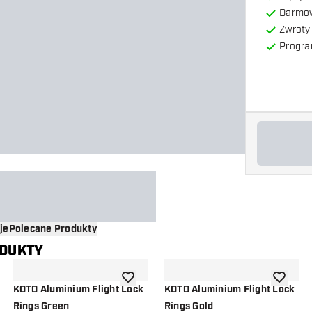
Darmow
Zwroty 
Progra
je
Polecane Produkty
ODUKTY
o listy życzeń
dodaj do listy życzeń
dodaj do 
KOTO Aluminium Flight Lock
KOTO Aluminium Flight Lock
Rings Green
Rings Gold