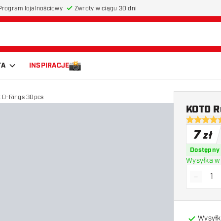
Program lojalnościowy
Zwroty w ciągu 30 dni
TA
INSPIRACJE
 O-Rings 30pcs
KOTO R
4.7 gwiazd
7
zł
Dostępny
Wysyłka w 
-
Zmniejs
Wysyłk