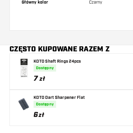
Główny kolor
Czarny
CZĘSTO KUPOWANE RAZEM Z
KOTO Shaft Rings 24pcs
Dostępny
7
zł
KOTO Dart Sharpener Flat
Dostępny
6
zł