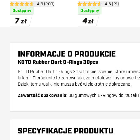
otwórz panel recenzji
4.6 (208)
otwórz panel recen
4.6 (21)
4.6 gwiazdki oceny
4.6 gwiazdki oceny
Dostępny
Dostępny
7
4
zł
zł
INFORMACJE O PRODUKCIE
KOTO Rubber Dart O-Rings 30pcs
KOTO Rubber Dart O-Rings 30szt to pierścienie, które umies
lufami. Pierścienie te zapewniają, że metalowe i nylonowe trzo
Dzięki temu wałki nie muszą być wielokrotnie dokręcane.
Zawartość opakowania
: 30 gumowych O-Ringów do rzutek 
SPECYFIKACJE PRODUKTU