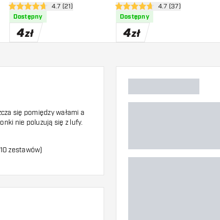
zji
otwórz panel recenzji
4.7 (21)
otwórz panel recenzj
4.7 (37)
4.7 gwiazdki oceny
4.7 gwiazdki oceny
Dostępny
Dostępny
4
4
zł
zł
zcza się pomiędzy wałami a
nki nie poluzują się z lufy.
(10 zestawów)