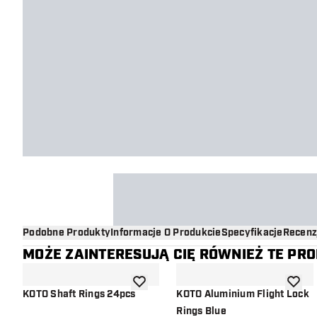
Podobne Produkty
Informacje O Produkcie
Specyfikacje
Recenz
MOŻE ZAINTERESUJĄ CIĘ RÓWNIEŻ TE PR
dodaj do listy życzeń
dodaj d
KOTO Shaft Rings 24pcs
KOTO Aluminium Flight Lock
Rings Blue