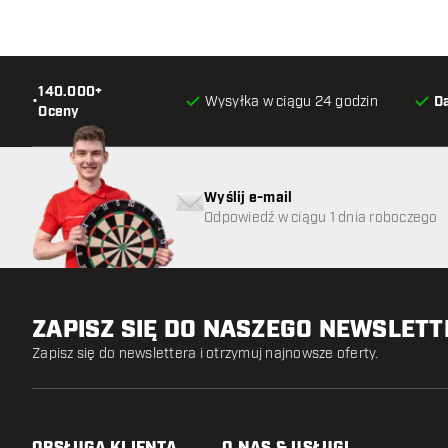
140.000+
•
Wysyłka w ciągu 24 godzin
D
Oceny
Wyślij e-mail
Odpowiedź w ciągu 1 dnia roboczego
ZAPISZ SIĘ DO NASZEGO NEWSLET
Zapisz się do newslettera i otrzymuj najnowsze oferty.