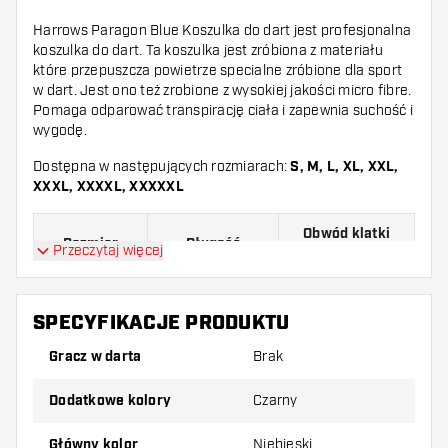
Harrows Paragon Blue Koszulka do dart jest profesjonalna
koszulka do dart. Ta koszulka jest zróbiona z materiału
które przepuszcza powietrze specialne zróbione dla sport
w dart. Jest ono też zrobione z wysokiej jakości micro fibre.
Pomaga odparować transpirację ciała i zapewnia suchość i
wygodę.
Dostępna w następujących rozmiarach:
S, M, L, XL, XXL,
XXXL, XXXXL, XXXXXL
Obwód klatki
Rozmiar
Długość
Przeczytaj więcej
piersiowej
S
67,0 cm
110,0 cm
SPECYFIKACJE PRODUKTU
M
70,0 cm
115,0 cm
Gracz w darta
Brak
L
73,0 cm
120,0 cm
Dodatkowe kolory
Czarny
XL
76,0 cm
125,0 cm
Główny kolor
Niebieski