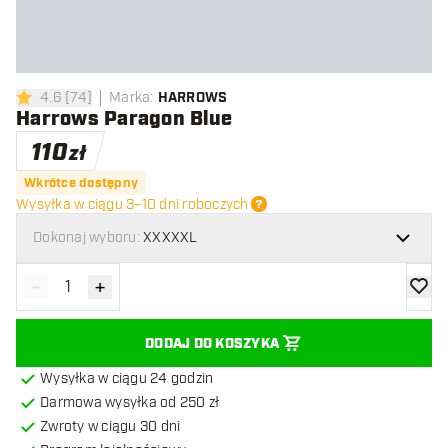
4.6
[
74
]
Marka
:
HARROWS
4.6 gwiazdki oceny
Harrows Paragon Blue
110
zł
Wkrótce dostępny
Wysyłka w ciągu 3–10 dni roboczych
Dokonaj wyboru:
XXXXXL
-
+
Zmniejsz ilość
Zwiększ ilość
dodaj 
DODAJ DO KOSZYKA
Wysyłka w ciągu 24 godzin
Darmowa wysyłka od 250 zł
Zwroty w ciągu 30 dni