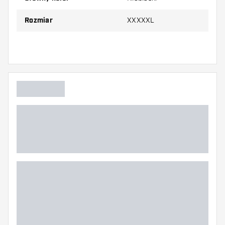
2XL
79,0 cm
131,0 cm
Rozmiar
XXXXXL
3XL
82,0 cm
137,0 cm
4XL
85,0 cm
143,0 cm
5XL
88,0 cm
149,0 cm