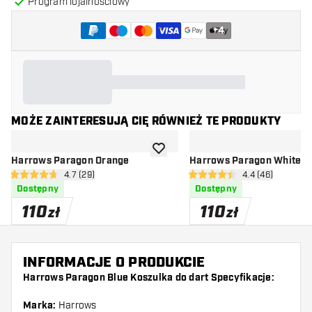
Program lojalnościowy
+
4
MOŻE ZAINTERESUJĄ CIĘ RÓWNIEŻ TE PRODUKTY
dodaj do listy życzeń
Harrows Paragon Orange
Harrows Paragon White
otwórz panel recenzji
4.7 (29)
otwórz panel rec
4.4 (46)
4.7 gwiazdki oceny
4.4 gwiazdki oceny
Dostępny
Dostępny
110
110
zł
zł
INFORMACJE O PRODUKCIE
Harrows Paragon Blue Koszulka do dart Specyfikacje:
Marka:
Harrows