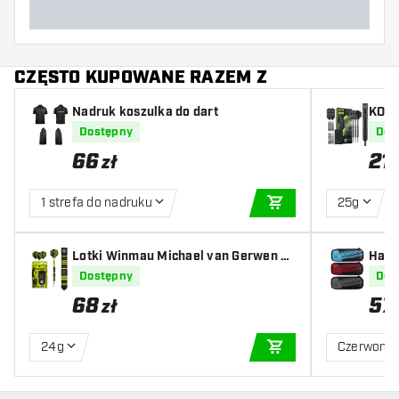
CZĘSTO KUPOWANE RAZEM Z
Nadruk koszulka do dart
KOTO
i do 
Dostępny
Dos
66
21
zł
1 strefa do nadruku
25g
DODAJ DO KOSZYK
Lotki Winmau Michael van Gerwen A
mbition Black Coated Brass
Dostępny
Dos
68
57
zł
24g
Czerwony
DODAJ DO KOSZYK