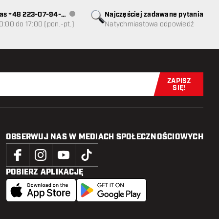
as +48 223-07-94-
Najczęściej zadawane pytania
Obsługa klienta niedostępna
0:00 do 17:00 (pon.-pt.)
Natychmiastowa odpowiedź
ZAPISZ
Zapisz się t
SIĘ!
OBSERWUJ NAS W MEDIACH SPOŁECZNOŚCIOWYCH
POBIERZ APLIKACJĘ