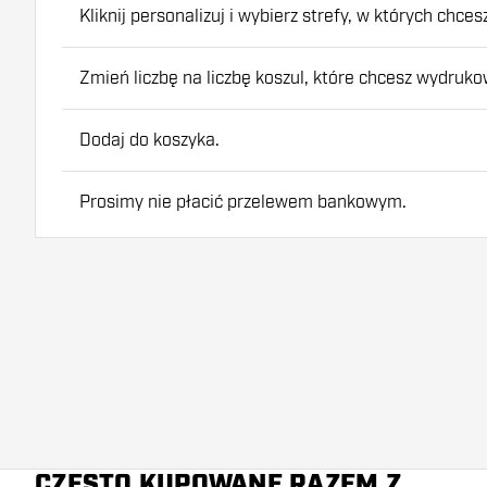
Kliknij personalizuj i wybierz strefy, w których chc
Zmień liczbę na liczbę koszul, które chcesz wydruko
Dodaj do koszyka.
Prosimy nie płacić przelewem bankowym.
ZWRÓĆ UWAGĘ: Koszulke do dart należy zamowić os
Informacja:
Proszę zwrócić uwagę na wskazany czas dostawy
Obrazy są korygowane przez nas tam, gdzie to możli
przezroczystego tła.
CZĘSTO KUPOWANE RAZEM Z
Nadruk koszulek można zwrócić tylko w przypadku 