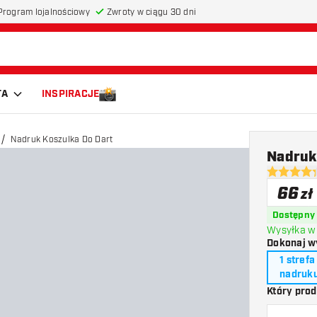
Program lojalnościowy
Zwroty w ciągu 30 dni
TA
INSPIRACJE
Nadruk Koszulka Do Dart
Nadruk
4.3 gwiazd
66
zł
Dostępny
Wysyłka w 
Dokonaj w
1 strefa
nadruk
Który pro