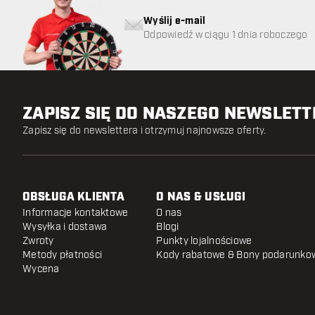
Wyślij e-mail
Odpowiedź w ciągu 1 dnia roboczego
ZAPISZ SIĘ DO NASZEGO NEWSLET
Zapisz się do newslettera i otrzymuj najnowsze oferty.
OBSŁUGA KLIENTA
O NAS & USŁUGI
Informacje kontaktowe
O nas
Wysyłka i dostawa
Blogi
Zwroty
Punkty lojalnościowe
Metody płatności
Kody rabatowe & Bony podarunko
Wycena