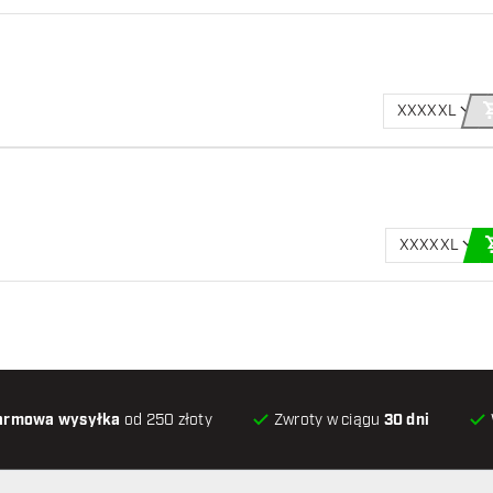
ka cm.
XXXXXL
XXXXXL
armowa wysyłka
od 250 złoty
Zwroty w ciągu
30 dni