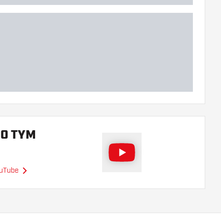
 O TYM
ouTube