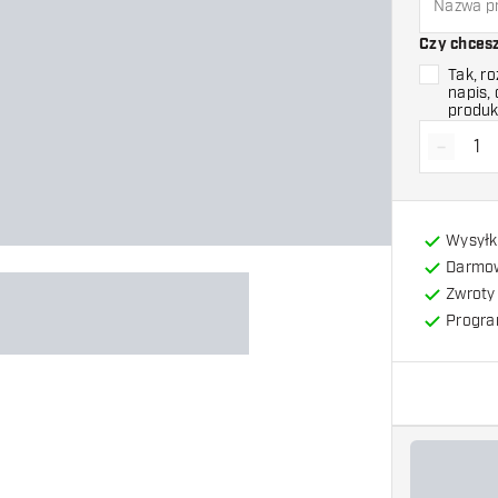
Czy chces
Tak, r
napis,
produk
-
Zmniejs
Wysyłk
Darmow
Zwroty 
Progra