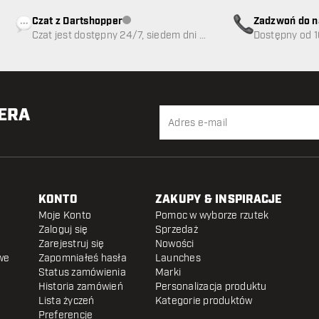
Czat z Dartshopper
Zadzwoń do n
Obsługa klienta niedostępna
Czat jest dostępny 24/7, siedem dni w
89
Dostępny od 1
tygodniu
TERA
KONTO
ZAKUPY & INSPIRACJE
Moje Konto
Pomoc w wyborze rzutek
Zaloguj się
Sprzedaż
Zarejestruj się
Nowości
we
Zapomniałeś hasła
Launches
Status zamówienia
Marki
Historia zamówień
Personalizacja produktu
Lista życzeń
Kategorie produktów
Preferencje