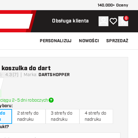
140.000+ Oceny
0
Konto
Moja lista ży
Koszy
Obsługa klienta
PERSONALIZUJ
NOWOŚCI
SPRZEDAŻ
 koszulka do dart
4.3 (7)
Marka
:
DARTSHOPPER
ki oceny
ciągu 2–5 dni roboczych
yboru
:
 do
2 strefy do
3 strefy do
4 strefy do
u
nadruku
nadruku
nadruku
dukt?