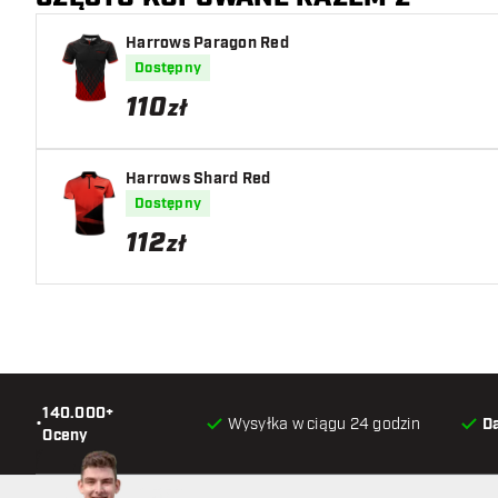
Harrows Paragon Red
Umieszczenie logo na koszulki może się różnić o kil
Dostępny
110
zł
Harrows Shard Red
Dostępny
112
zł
140.000+
•
Wysyłka w ciągu 24 godzin
D
Oceny