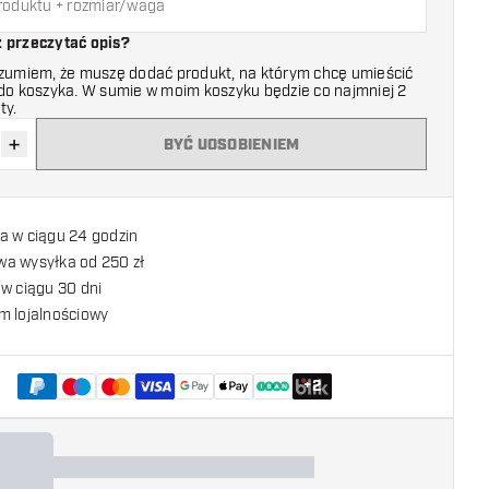
z przeczytać opis?
ozumiem, że muszę dodać produkt, na którym chcę umieścić
 do koszyka. W sumie w moim koszyku będzie co najmniej 2
ty.
+
BYĆ UOSOBIENIEM
z ilość
Zwiększ ilość
a w ciągu 24 godzin
a wysyłka od 250 zł
w ciągu 30 dni
m lojalnościowy
+
2