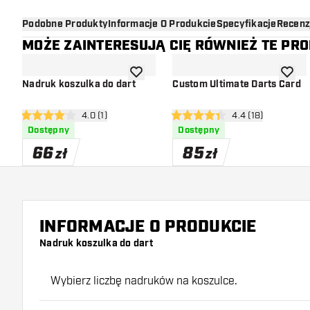
Podobne Produkty
Informacje O Produkcie
Specyfikacje
Recenz
MOŻE ZAINTERESUJĄ CIĘ RÓWNIEŻ TE PR
dodaj do listy życzeń
dodaj d
Nadruk koszulka do dart
Custom Ultimate Darts Card
otwórz panel recenzji
4.0 (1)
otwórz panel recen
4.4 (18)
4 gwiazdki oceny
4.4 gwiazdki oceny
Dostępny
Dostępny
66
85
zł
zł
INFORMACJE O PRODUKCIE
Nadruk koszulka do dart
Wybierz liczbę nadruków na koszulce.