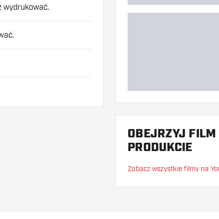
esz wydrukować.
wać.
obno!
OBEJRZYJ FILM
PRODUKCIE
!
Zobacz wszystkie filmy na Y
we, jeśli nie mają
wad fabrycznych.