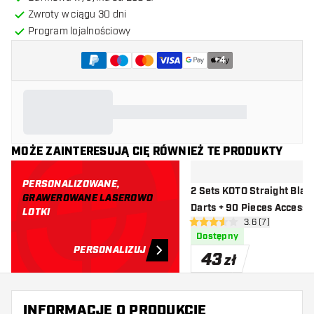
Zwroty w ciągu 30 dni
Program lojalnościowy
+
4
MOŻE ZAINTERESUJĄ CIĘ RÓWNIEŻ TE PRODUKTY
PERSONALIZOWANE,
2 Sets KOTO Straight Blac
GRAWEROWANE LASEROWO
Darts + 90 Pieces Accessor
LOTKI
otwórz panel rec
3.6 (7)
Lotki do Darta
3.6 gwiazdki oceny
Dostępny
PERSONALIZUJ
43
zł
INFORMACJE O PRODUKCIE