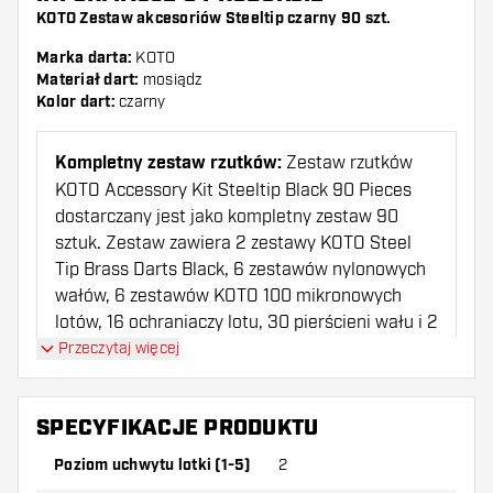
KOTO Zestaw akcesoriów Steeltip czarny 90 szt.
Marka darta:
KOTO
Materiał dart:
mosiądz
Kolor dart:
czarny
Kompletny zestaw rzutków:
Zestaw rzutków
KOTO Accessory Kit Steeltip Black 90 Pieces
dostarczany jest jako kompletny zestaw 90
sztuk. Zestaw zawiera 2 zestawy KOTO Steel
Tip Brass Darts Black, 6 zestawów nylonowych
wałów, 6 zestawów KOTO 100 mikronowych
lotów, 16 ochraniaczy lotu, 30 pierścieni wału i 2
uchwyty na końcówki.
Przeczytaj więcej
Specyfikacje:
Rzutki wykonane są z wysokiej
SPECYFIKACJE PRODUKTU
jakości mosiądzu (mosiądzu) i posiadają solidną
stalową końcówkę. Rzutki ważą 23 gramy i
Poziom uchwytu lotki (1-5)
2
charakteryzują się czarną powłoką, nylonowym