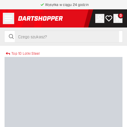
Wysyłka w ciągu 24 godzin
Menu
0
Konto
Moja lista 
Kos
powrót do strony głównej
szukaj
szukaj
Top 10 Lotki Steel