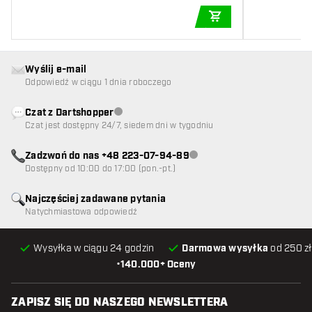
DODAJ DO KOSZYK
Wyślij e-mail
Odpowiedź w ciągu 1 dnia roboczego
Czat z Dartshopper
Obsługa klienta niedostępna
Czat jest dostępny 24/7, siedem dni w tygodniu
Zadzwoń do nas +48 223-07-94-89
Obsługa klienta niedostępna
Dostępny od 10:00 do 17:00 (pon.-pt.)
Najczęściej zadawane pytania
Natychmiastowa odpowiedź
Wysyłka w ciągu 24 godzin
Darmowa wysyłka
od 250 zł
•
140.000+ Oceny
ZAPISZ SIĘ DO NASZEGO NEWSLETTERA