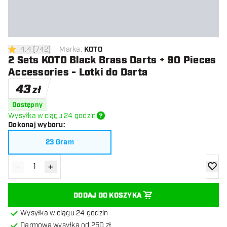
4.4
[
742
]
Marka
:
KOTO
4.4 gwiazdki oceny
2 Sets KOTO Black Brass Darts + 90 Pieces
Accessories - Lotki do Darta
43
zł
Dostępny
Wysyłka w ciągu 24 godzin
Dokonaj wyboru
:
23 Gram
-
+
Zmniejsz ilość
Zwiększ ilość
dodaj 
DODAJ DO KOSZYKA
Wysyłka w ciągu 24 godzin
Darmowa wysyłka od 250 zł