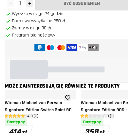
-
+
BYĆ UOSOBIENIEM
Zmniejsz ilość
Zwiększ ilość
Wysyłka w ciągu 24 godzin
Darmowa wysyłka od 250 zł
Zwroty w ciągu 30 dni
Program lojalnościowy
+
4
MOŻE ZAINTERESUJĄ CIĘ RÓWNIEŻ TE PRODUKTY
dodaj do listy życzeń
Winmau Michael van Gerwen
Winmau Michael van Ger
Signature Edition Switch Point 90%
Signature Edition 90% - Lo
otwórz panel recenzji
4.9 (7)
otwórz panel rec
2.0 (1)
- Lotki do Darta
4.9 gwiazdki oceny
2 gwiazdki oceny
Dostępny
Dostępny
414
356
zł
zł