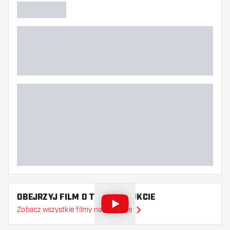
imię do 8 znaków.
Prosimy o wskazanie na którym zestawie lotek
ma być umieszczony grawer laserowy.
Dodaj spersonalizowany grawer laserowy do
koszyka.
Informacja:
Proszę zwrócić uwagę na wskazany czas
dostawy!
Spersonalizowane rzutki mogą być zwrócone
tylko w przypadku wad produkcyjnych.
OBEJRZYJ FILM O TYM PRODUKCIE
Zobacz wszystkie filmy na YouTube
Prosimy nie płacić przelewem, płatności te