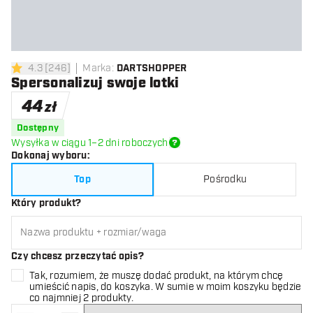
4.3
[
246
]
Marka
:
DARTSHOPPER
4.3 gwiazdki oceny
Spersonalizuj swoje lotki
44
zł
Dostępny
Wysyłka w ciągu 1–2 dni roboczych
Dokonaj wyboru
:
Top
Pośrodku
Który produkt?
Czy chcesz przeczytać opis?
Tak, rozumiem, że muszę dodać produkt, na którym chcę
umieścić napis, do koszyka. W sumie w moim koszyku będzie
co najmniej 2 produkty.