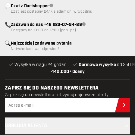
Czat z Dartshopper
Obsługa klienta niedostępna
Czat jest dostępny 24/7, siedem dni w tygodniu
Zadzwoń do nas +48 223-07-94-89
Obsługa klienta niedostępna
Dostępny od 10:00 do 17:00 (pon.-pt.)
Najczęściej zadawane pytania
Natychmiastowa odpowiedź
Wysyłka w ciągu 24 godzin
Darmowa wysyłka
od 250 zł
•
140.000+ Oceny
ZAPISZ SIĘ DO NASZEGO NEWSLETTERA
Zapisz się do newslettera i otrzymuj najnowsze oferty.
Zap
OBSŁUGA KLIENTA