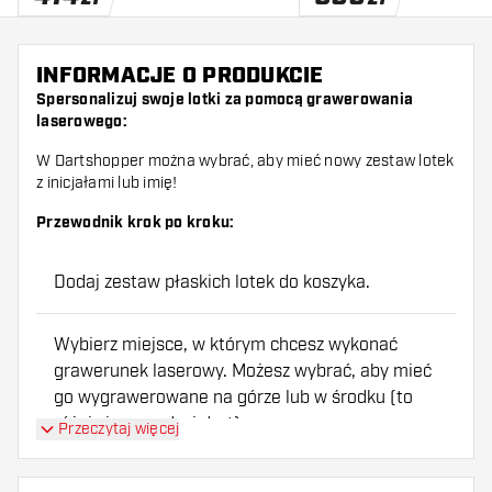
INFORMACJE O PRODUKCIE
Spersonalizuj swoje lotki za pomocą grawerowania
laserowego:
W Dartshopper można wybrać, aby mieć nowy zestaw lotek
z inicjałami lub imię!
Przewodnik krok po kroku:
Dodaj zestaw płaskich lotek do koszyka.
Wybierz miejsce, w którym chcesz wykonać
grawerunek laserowy. Możesz wybrać, aby mieć
go wygrawerowane na górze lub w środku (to
różni się na rodzaj dart).
Przeczytaj więcej
Do wyboru grawer laserowy z 2 inicjałami lub