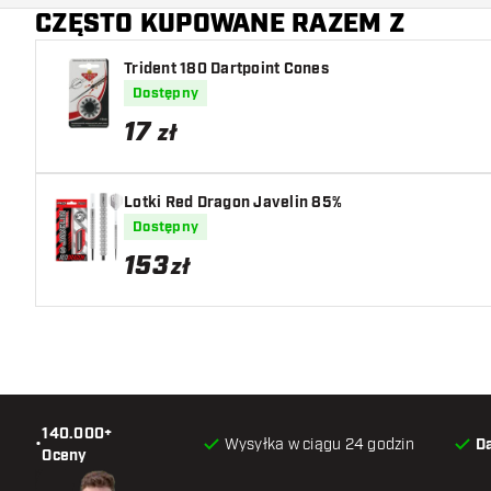
CZĘSTO KUPOWANE RAZEM Z
Kolor lotki
Trident 180 Dartpoint Cones
Strefa uchwytu lotki
Dostępny
Kształt lotki
17
zł
Waga lotki
Lotki Red Dragon Javelin 85%
Szerokość lotki (MM)
Dostępny
153
zł
Długość lotki (MM)
140.000+
•
Wysyłka w ciągu 24 godzin
D
Oceny