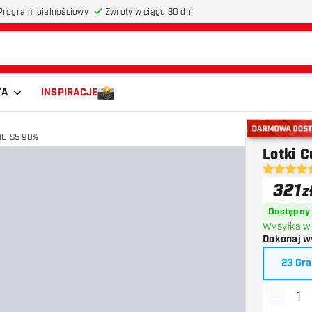
Program lojalnościowy
Zwroty w ciągu 30 dni
TA
INSPIRACJE
HO S5 90%
Darmowa do
Lotki 
4.8 gwiazd
321
z
Dostępny
Wysyłka w 
Dokonaj w
23 Gr
-
Zmniejs