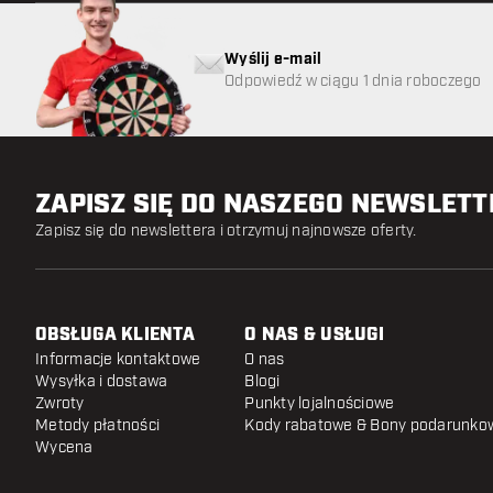
Wyślij e-mail
Odpowiedź w ciągu 1 dnia roboczego
ZAPISZ SIĘ DO NASZEGO NEWSLET
Zapisz się do newslettera i otrzymuj najnowsze oferty.
OBSŁUGA KLIENTA
O NAS & USŁUGI
Informacje kontaktowe
O nas
Wysyłka i dostawa
Blogi
Zwroty
Punkty lojalnościowe
Metody płatności
Kody rabatowe & Bony podarunko
Wycena