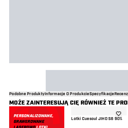
Podobne Produkty
Informacje O Produkcie
Specyfikacje
Recenz
MOŻE ZAINTERESUJĄ CIĘ RÓWNIEŻ TE PR
PERSONALIZOWANE,
dodaj d
Lotki Cuesoul JIHO S6 90%
GRAWEROWANE
LASEROWO
LOTKI