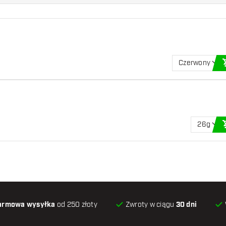
Czerwony
26g
armowa wysyłka
od 250 złoty
Zwroty w ciągu
30 dni