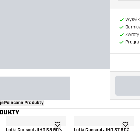
Wysyłk
Darmow
Zwroty 
Progra
je
Polecane Produkty
ODUKTY
o listy życzeń
dodaj do listy życzeń
dodaj do 
Lotki Cuesoul JIHO S8 90%
Lotki Cuesoul JIHO S7 90%