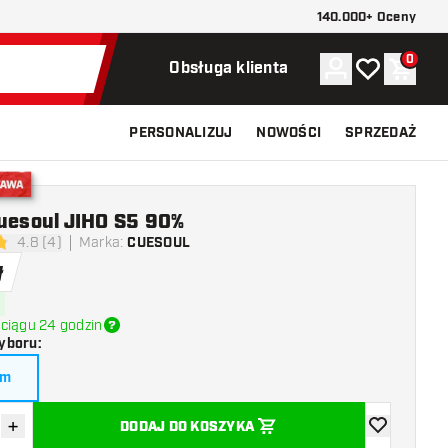
140.000+ Oceny
0
Konto
Moja lista ży
Koszy
Obsługa klienta
PERSONALIZUJ
NOWOŚCI
SPRZEDAŻ
stawa
Cuesoul JIHO S5 90%
4.8 (4)
Marka
:
CUESOUL
ki oceny
ł
ciągu 24 godzin
yboru
:
am
+
DODAJ DO KOSZYKA
z ilość
Zwiększ ilość
dodaj do list