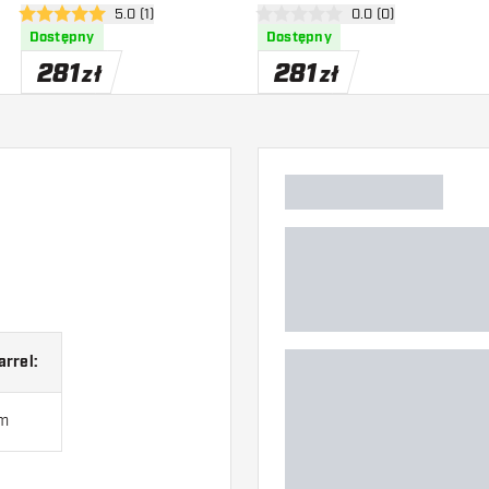
zji
otwórz panel recenzji
5.0 (1)
otwórz panel recenzj
0.0 (0)
5 gwiazdki oceny
0 gwiazdki oceny
Dostępny
Dostępny
281
281
zł
zł
arrel:
m