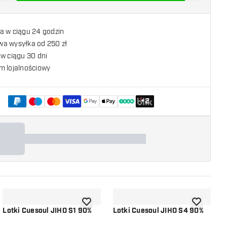
a w ciągu 24 godzin
a wysyłka od 250 zł
w ciągu 30 dni
m lojalnościowy
+
2
listy życzeń
dodaj do listy życzeń
dodaj do li
Lotki Cuesoul JIHO S1 90%
Lotki Cuesoul JIHO S4 90%
L