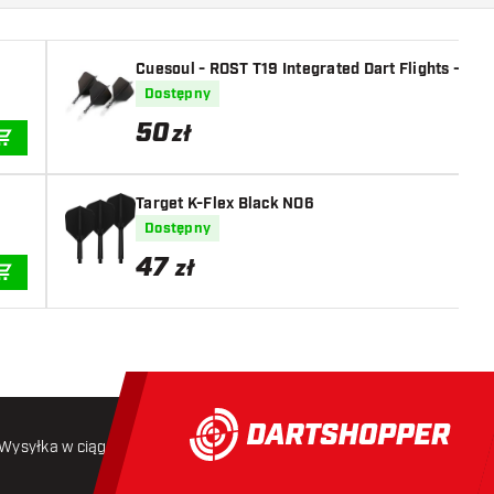
Cuesoul - ROST T19 Integrated Dart Flights - Big
Dostępny
50
zł
DODAJ DO KOSZYKA
Target K-Flex Black NO6
Dostępny
47
zł
DODAJ DO KOSZYKA
Wysyłka w ciągu 24 godzin
Darmowa wysyłka
od 250 złoty