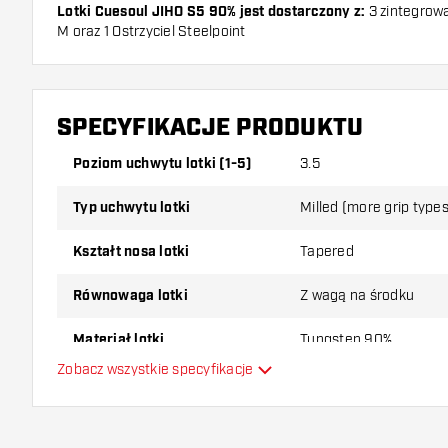
Lotki Cuesoul JIHO S5 90% jest dostarczony z:
3 zintegrowa
M oraz 1 Ostrzyciel Steelpoint
SPECYFIKACJE PRODUKTU
Poziom uchwytu lotki (1-5)
3.5
Typ uchwytu lotki
Milled (more grip types
Kształt nosa lotki
Tapered
Równowaga lotki
Z wagą na środku
Materiał lotki
Tungsten 90%
Zobacz wszystkie specyfikacje
Typ Dartowy chwyt na nos
Gracz w darta