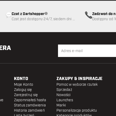
Czat z Dartshopper
Zadzwoń do n
Obsługa klienta niedostępna
Czat jest dostępny 24/7, siedem dni w
89
Dostępny od 1
tygodniu
TERA
KONTO
ZAKUPY & INSPIRACJE
Moje Konto
Pomoc w wyborze rzutek
Zaloguj się
Sprzedaż
Zarejestruj się
Nowości
we
Zapomniałeś hasła
Launches
Status zamówienia
Marki
Historia zamówień
Personalizacja produktu
Lista życzeń
Kategorie produktów