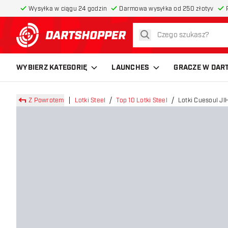
Wysyłka w ciągu 24 godzin
Darmowa wysyłka od 250 złotyv
szukaj
powrót do strony głównej
WYBIERZ KATEGORIĘ
LAUNCHES
GRACZE W DAR
Z Powrotem
Lotki Steel
Top 10 Lotki Steel
Lotki Cuesoul JI