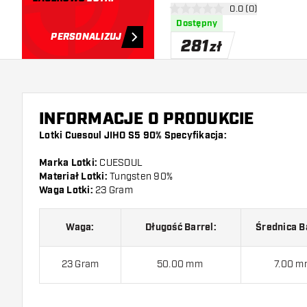
otwórz panel recen
0.0 (0)
0 gwiazdki oceny
Dostępny
PERSONALIZUJ
281
zł
INFORMACJE O PRODUKCIE
Lotki Cuesoul JIHO S5 90% Specyfikacja:
Marka Lotki:
CUESOUL
Materiał Lotki:
Tungsten 90%
Waga Lotki:
23 Gram
Waga:
Długość Barrel:
Średnica B
23 Gram
50.00 mm
7.00 m