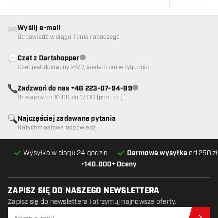
Wyślij e-mail
Odpowiedź w ciągu 1 dnia roboczego
Czat z Dartshopper
Obsługa klienta niedostępna
Czat jest dostępny 24/7, siedem dni w tygodniu
Zadzwoń do nas +48 223-07-94-89
Obsługa klienta niedostępna
Dostępny od 10:00 do 17:00 (pon.-pt.)
Najczęściej zadawane pytania
Natychmiastowa odpowiedź
Wysyłka w ciągu 24 godzin
Darmowa wysyłka
od 250 zł
•
140.000+ Oceny
ZAPISZ SIĘ DO NASZEGO NEWSLETTERA
Zapisz się do newslettera i otrzymuj najnowsze oferty.