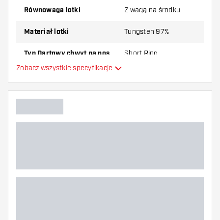
Lotki Harrows Wolfram Infinity 97% jest
Równowaga lotki
Z wagą na środku
dostarczony z:
3 Lotki, 3 Piórki i 3 Shafty.
Materiał lotki
Tungsten 97%
Typ Dartowy chwyt na nos
Short Ring
Zobacz wszystkie specyfikacje
Gracz w darta
Kolor lotki
Kształt nosa lotki
Strefa uchwytu lotki
Kształt lotki
Waga lotki
Szerokość lotki (MM)