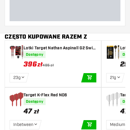
Długość lotki (MM)
CZĘSTO KUPOWANE RAZEM Z
Lotki Target Nathan Aspinall G2 Swis
Lotk
s Point 95%
Dostępny
Dos
396
29
zł
495 zł
23g
21g
DODAJ DO KOSZYK
Target K-Flex Red NO6
Targ
Dostępny
Dos
47
47
zł
Inbetween
Medium
DODAJ DO KOSZYK