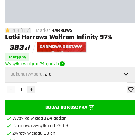
4.6
[
107
]
Marka
:
HARROWS
4.6 gwiazdki oceny
Lotki Harrows Wolfram Infinity 97%
383
zł
Darmowa dostawa
Dostępny
Wysyłka w ciągu 24 godzin
Dokonaj wyboru:
21g
-
+
Zmniejsz ilość
Zwiększ ilość
dodaj 
DODAJ DO KOSZYKA
Wysyłka w ciągu 24 godzin
Darmowa wysyłka od 250 zł
Zwroty w ciągu 30 dni