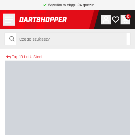
Wysyłka w ciągu 24 godzin
Menu
0
Konto
Moja lista 
Kos
powrót do strony głównej
szukaj
szukaj
Top 10 Lotki Steel