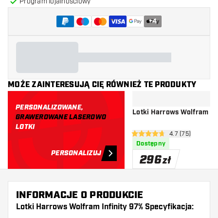
Program lojalnościowy
+
4
MOŻE ZAINTERESUJĄ CIĘ RÓWNIEŻ TE PRODUKTY
PERSONALIZOWANE,
Lotki Harrows Wolfram 9
GRAWEROWANE LASEROWO
LOTKI
otwórz panel rec
4.7 (75)
4.7 gwiazdki oceny
Dostępny
PERSONALIZUJ
296
zł
INFORMACJE O PRODUKCIE
Lotki Harrows Wolfram Infinity 97% Specyfikacja: