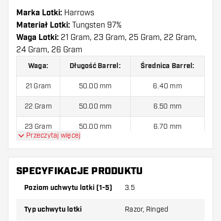
Marka Lotki:
Harrows
Materiał Lotki:
Tungsten 97%
Waga Lotki:
21 Gram, 23 Gram, 25 Gram, 22 Gram,
24 Gram, 26 Gram
Waga:
Długość Barrel:
Średnica Barrel:
21 Gram
50.00 mm
6.40 mm
22 Gram
50.00 mm
6.50 mm
23 Gram
50.00 mm
6.70 mm
Przeczytaj więcej
24 Gram
50.00 mm
6.80 mm
25 Gram
50.00 mm
6.90 mm
SPECYFIKACJE PRODUKTU
26 Gram
50.00 mm
7.00 mm
Poziom uchwytu lotki (1-5)
3.5
Typ uchwytu lotki
Razor, Ringed