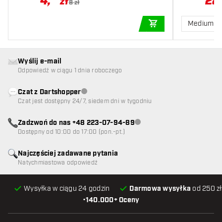
4
,
28
zł
8 zł
Medium 3
DODAJ DO KOSZYK
Wyślij e-mail
Odpowiedź w ciągu 1 dnia roboczego
Czat z Dartshopper
Obsługa klienta niedostępna
Czat jest dostępny 24/7, siedem dni w tygodniu
Zadzwoń do nas +48 223-07-94-89
Obsługa klienta niedostępna
Dostępny od 10:00 do 17:00 (pon.-pt.)
Najczęściej zadawane pytania
Natychmiastowa odpowiedź
Wysyłka w ciągu 24 godzin
Darmowa wysyłka
od 250 zł
•
140.000+ Oceny