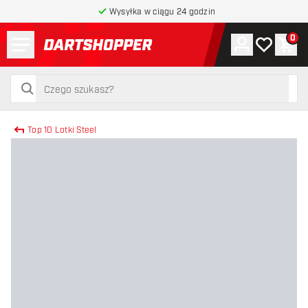
Wysyłka w ciągu 24 godzin
Menu
0
Konto
Moja lista 
Kos
powrót do strony głównej
szukaj
szukaj
Top 10 Lotki Steel