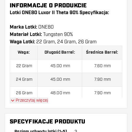
INFORMACJE O PRODUKCIE
Lotki ONE80 Luxor II Theta 90% Specyfikacja:
Marka Lotki:
ONE80
Materiał Lotki:
Tungsten 90%
Waga Lotki:
22 Gram, 24 Gram, 26 Gram
Waga:
Długość Barrel:
Średnica Barrel:
22 Gram
45.00 mm
7.60 mm
24 Gram
45.00 mm
7.90 mm
26 Gram
48.00 mm
7.90 mm
Przeczytaj więcej
Lotki ONE80 Luxor II Theta 90% jest dostarczony z:
SPECYFIKACJE PRODUKTU
3 Lotki, 3 Piórki i 6 Shafty.
Poziom uchwytu lotki (1-5)
3