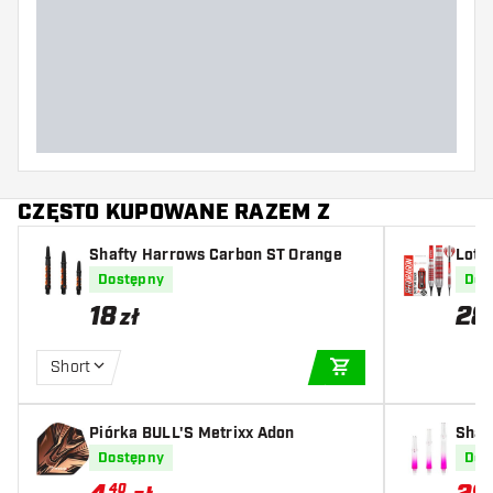
Waga lotki
Szerokość lotki (MM)
Długość lotki (MM)
CZĘSTO KUPOWANE RAZEM Z
Shafty Harrows Carbon ST Orange
Lotk
Dostępny
Dos
18
28
zł
Short
DODAJ DO KOSZYK
Piórka BULL'S Metrixx Adon
Shaft
nk
Dostępny
Dos
40