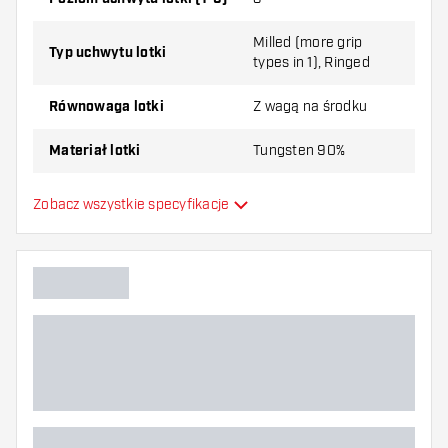
Milled (more grip
Typ uchwytu lotki
types in 1), Ringed
Równowaga lotki
Z wagą na środku
Materiał lotki
Tungsten 90%
Typ Dartowy chwyt na nos
Short Ring
Zobacz wszystkie specyfikacje
Gracz w darta
Kolor lotki
Kształt nosa lotki
Strefa uchwytu lotki
Kształt lotki