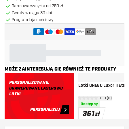
Darmowa wysyłka od 250 zł
Zwroty w ciągu 30 dni
Program lojalnościowy
+
4
MOŻE ZAINTERESUJĄ CIĘ RÓWNIEŻ TE PRODUKTY
PERSONALIZOWANE,
Lotki ONE80 Luxor II Eta 
GRAWEROWANE LASEROWO
LOTKI
otwórz panel rec
0.0 (0)
0 gwiazdki oceny
Dostępny
PERSONALIZUJ
361
zł