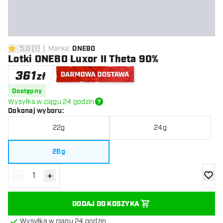
5.0
[
1
]
Marka
:
ONE80
5 gwiazdki oceny
Lotki ONE80 Luxor II Theta 90%
361
zł
Darmowa dostawa
Dostępny
Wysyłka w ciągu 24 godzin
Dokonaj wyboru
:
22g
24g
26g
-
+
Zmniejsz ilość
Zwiększ ilość
dodaj 
DODAJ DO KOSZYKA
Wysyłka w ciągu 24 godzin