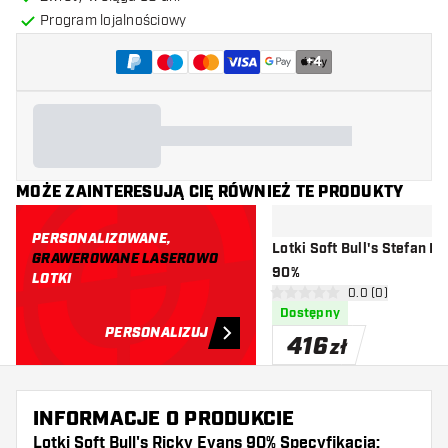
Program lojalnościowy
+
4
MOŻE ZAINTERESUJĄ CIĘ RÓWNIEŻ TE PRODUKTY
PERSONALIZOWANE,
Lotki Soft Bull's Stefan B
GRAWEROWANE LASEROWO
90%
LOTKI
otwórz panel rec
0.0 (0)
0 gwiazdki oceny
Dostępny
PERSONALIZUJ
416
zł
INFORMACJE O PRODUKCIE
Lotki Soft Bull's Ricky Evans 90% Specyfikacja: