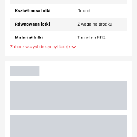
Kształt nosa lotki
Round
Równowaga lotki
Z wagą na środku
Materiał lotki
Tungsten 90%
Zobacz wszystkie specyfikacje
Typ Dartowy chwyt na nos
Gracz w darta
Kolor lotki
Strefa uchwytu lotki
Kształt lotki
Waga lotki