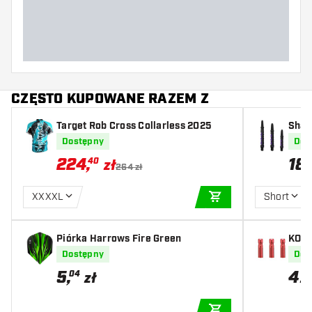
Szerokość lotki (MM)
Długość lotki (MM)
CZĘSTO KUPOWANE RAZEM Z
Target Rob Cross Collarless 2025
Shaf
Dostępny
Dos
224
,
18
40
zł
264 zł
XXXXL
Short
DODAJ DO KOSZYK
Piórka Harrows Fire Green
KOTO
r Re
Dostępny
Dos
5
,
4
04
zł
z