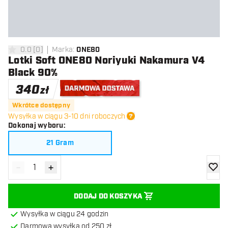
0.0
[
0
]
Marka
:
ONE80
0 gwiazdki oceny
Lotki Soft ONE80 Noriyuki Nakamura V4
Black 90%
340
zł
Darmowa dostawa
Wkrótce dostępny
Wysyłka w ciągu 3-10 dni roboczych
Dokonaj wyboru
:
21 Gram
-
+
Zmniejsz ilość
Zwiększ ilość
dodaj 
DODAJ DO KOSZYKA
Wysyłka w ciągu 24 godzin
Darmowa wysyłka od 250 zł