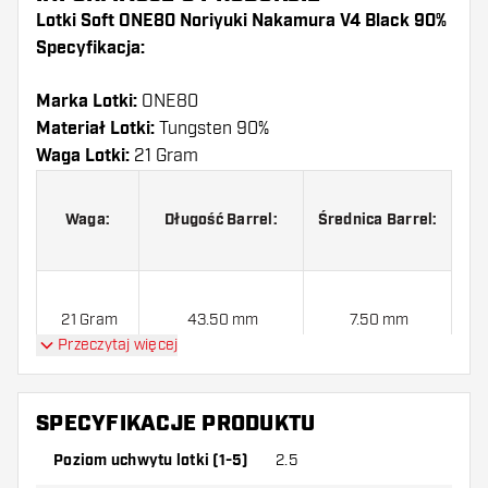
Lotki Soft ONE80 Noriyuki Nakamura V4 Black 90%
Specyfikacja:
Marka Lotki:
ONE80
Materiał Lotki:
Tungsten 90%
Waga Lotki:
21 Gram
Waga:
Długość Barrel:
Średnica Barrel:
21 Gram
43.50 mm
7.50 mm
Przeczytaj więcej
SPECYFIKACJE PRODUKTU
Lotki Soft ONE80 Noriyuki Nakamura V4 Black 90%
jest dostarczony z:
3 Lotki, 3 Piórki i 6 Shafty.
Poziom uchwytu lotki (1-5)
2.5