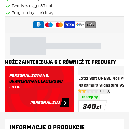
Zwroty w ciągu 30 dni
Program lojalnościowy
+
4
MOŻE ZAINTERESUJĄ CIĘ RÓWNIEŻ TE PRODUKTY
PERSONALIZOWANE,
Lotki Soft ONE80 Noriyuk
GRAWEROWANE LASEROWO
Nakamura Signature V3 9
LOTKI
otwórz panel rec
2.0 (1)
2 gwiazdki oceny
Dostępny
PERSONALIZUJ
340
zł
INFORMACJE O PRODUKCIE