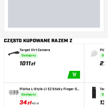
Szerokość lotki (MM)
Długość lotki (MM)
CZĘSTO KUPOWANE RAZEM Z
Target Virt Camera
Pió
Dostępny
Dos
1011
21
zł
DODAJ DO KOSZYK
Piórka L-Style L1 EZ Sticky Finger Da
Targe
rtshopper Exclusives
er
Dostępny
Dos
34
13
zł
40 zł