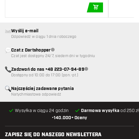
DODAJ DO KOSZYK
Wyślij e-mail
Odpowiedź w ciągu 1 dnia roboczego
Czat z Dartshopper
Obsługa klienta niedostępna
Czat jest dostępny 24/7, siedem dni w tygodniu
Zadzwoń do nas +48 223-07-94-89
Obsługa klienta niedostępna
Dostępny od 10:00 do 17:00 (pon.-pt.)
Najczęściej zadawane pytania
Natychmiastowa odpowiedź
Wysyłka w ciągu 24 godzin
Darmowa wysyłka
od 250 zł
•
140.000+ Oceny
ZAPISZ SIĘ DO NASZEGO NEWSLETTERA