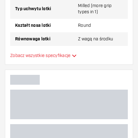
Milled (more grip
Typ uchwytu lotki
types in 1)
Kształt nosa lotki
Round
Równowaga lotki
Z wagą na środku
Materiał lotki
Tungsten 90%
Zobacz wszystkie specyfikacje
Typ Dartowy chwyt na nos
Gracz w darta
Kolor lotki
Strefa uchwytu lotki
Kształt lotki
Waga lotki