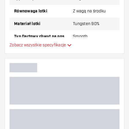
Równowaga lotki
Z wagą na środku
Materiał lotki
Tungsten 90%
Typ Dartowy chwyt na nos
Smooth
Zobacz wszystkie specyfikacje
Gracz w darta
Kolor lotki
Kształt nosa lotki
Strefa uchwytu lotki
Kształt lotki
Waga lotki
Szerokość lotki (MM)