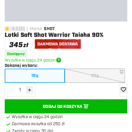
4.0
[
2
]
Marka
:
SHOT
4 gwiazdki oceny
Lotki Soft Shot Warrior Taiaha 90%
345
zł
Darmowa dostawa
Dostępny
Wysyłka w ciągu 24 godzin
Dokonaj wyboru
:
18g
20g
-
+
Zmniejsz ilość
Zwiększ ilość
dodaj 
DODAJ DO KOSZYKA
Wysyłka w ciągu 24 godzin
Darmowa wysyłka od 250 zł
Zwroty w ciągu 30 dni