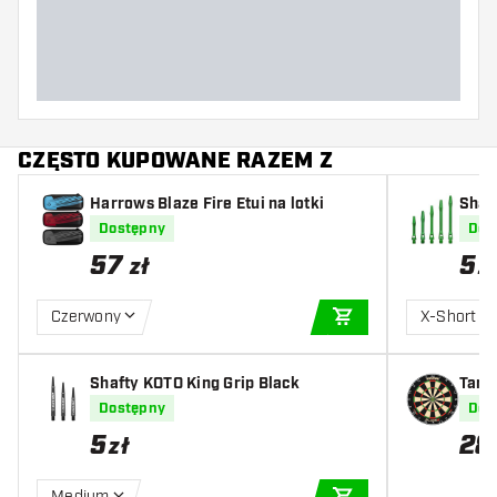
Długość lotki (MM)
CZĘSTO KUPOWANE RAZEM Z
Harrows Blaze Fire Etui na lotki
Shaf
en
Dostępny
Dos
57
5
zł
z
Czerwony
X-Short
DODAJ DO KOSZYK
Shafty KOTO King Grip Black
Tarc
ne
Dostępny
Dos
5
28
zł
Medium