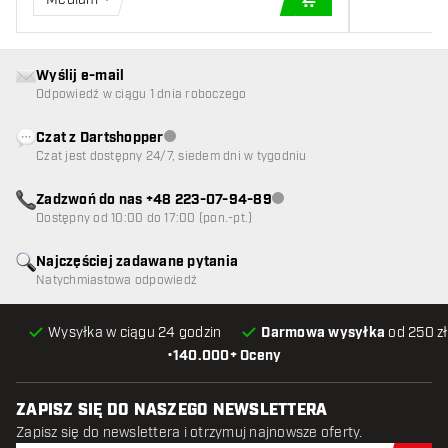
DODAJ DO KOSZYK
Wyślij e-mail
Odpowiedź w ciągu 1 dnia roboczego
Czat z Dartshopper
Obsługa klienta niedostępna
Czat jest dostępny 24/7, siedem dni w tygodniu
Zadzwoń do nas +48 223-07-94-89
Obsługa klienta niedostępna
Dostępny od 10:00 do 17:00 (pon.-pt.)
Najczęściej zadawane pytania
Natychmiastowa odpowiedź
Wysyłka w ciągu 24 godzin
Darmowa wysyłka
od 250 zł
•
140.000+ Oceny
ZAPISZ SIĘ DO NASZEGO NEWSLETTERA
Zapisz się do newslettera i otrzymuj najnowsze oferty.