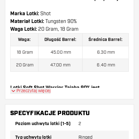
Marka Lotki:
Shot
Materiał Lotki:
Tungsten 90%
Waga Lotki:
20 Gram, 18 Gram
Waga:
Długość Barrel:
Średnica Barrel:
18 Gram
45.00 mm
6.30 mm
20 Gram
47.00 mm
6.40 mm
Lotki Soft Shot Warrior Taiaha 90% jest
Przeczytaj więcej
dostarczony z:
3 Lotki, 3 Piórki i 3 Shafty.
SPECYFIKACJE PRODUKTU
Poziom uchwytu lotki (1-5)
2
Typ uchwytu lotki
Ringed