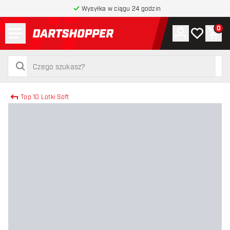
Wysyłka w ciągu 24 godzin
Menu
0
Konto
Moja lista 
Kos
powrót do strony głównej
szukaj
szukaj
Top 10 Lotki Soft