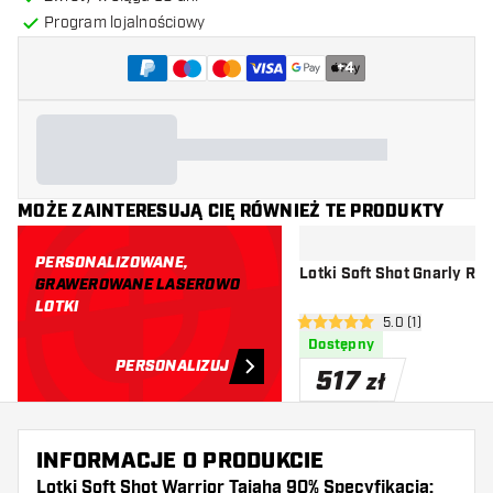
Program lojalnościowy
+
4
MOŻE ZAINTERESUJĄ CIĘ RÓWNIEŻ TE PRODUKTY
PERSONALIZOWANE,
Lotki Soft Shot Gnarly Ri
GRAWEROWANE LASEROWO
LOTKI
otwórz panel rec
5.0 (1)
5 gwiazdki oceny
Dostępny
PERSONALIZUJ
517
zł
INFORMACJE O PRODUKCIE
Lotki Soft Shot Warrior Taiaha 90% Specyfikacja: