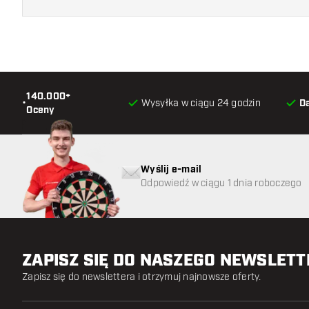
140.000+
•
Wysyłka w ciągu 24 godzin
D
Oceny
Wyślij e-mail
Odpowiedź w ciągu 1 dnia roboczego
ZAPISZ SIĘ DO NASZEGO NEWSLET
Zapisz się do newslettera i otrzymuj najnowsze oferty.