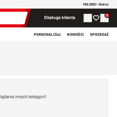
140.000+ Oceny
0
Konto
Moja lista ży
Koszy
Obsługa klienta
PERSONALIZUJ
NOWOŚCI
SPRZEDAŻ
ądania innych kategorii!