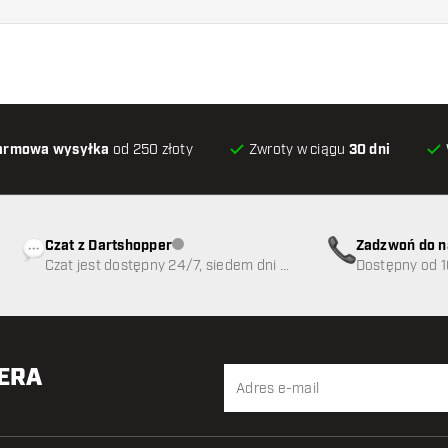
armowa wysyłka
od 250 złoty
Zwroty w ciągu
30 dni
Czat z Dartshopper
Zadzwoń do n
Obsługa klienta niedostępna
Czat jest dostępny 24/7, siedem dni w
89
Dostępny od 1
tygodniu
TERA