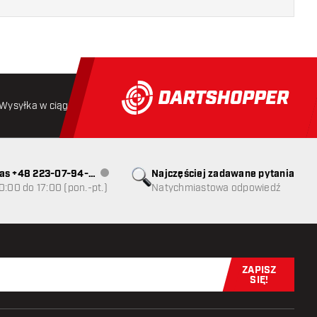
Wysyłka w ciągu 24 godzin
Darmowa wysyłka
od 250 złoty
as +48 223-07-94-
Najczęściej zadawane pytania
Obsługa klienta niedostępna
0:00 do 17:00 (pon.-pt.)
Natychmiastowa odpowiedź
ZAPISZ
Zapisz się t
SIĘ!