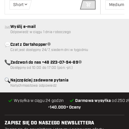
Short
Medium
DODAJ DO KOSZYK
Wyślij e-mail
Odpowiedź w ciągu 1 dnia roboczego
Czat z Dartshopper
Obsługa klienta niedostępna
Czat jest dostępny 24/7, siedem dni w tygodniu
Zadzwoń do nas +48 223-07-94-89
Obsługa klienta niedostępna
Dostępny od 10:00 do 17:00 (pon.-pt.)
Najczęściej zadawane pytania
Natychmiastowa odpowiedź
Wysyłka w ciągu 24 godzin
Darmowa wysyłka
od 250 zł
•
140.000+ Oceny
ZAPISZ SIĘ DO NASZEGO NEWSLETTERA