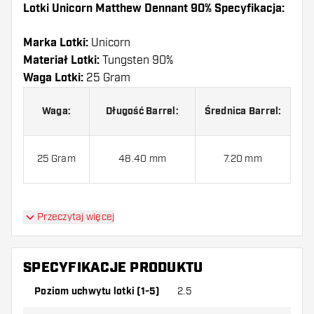
Lotki Unicorn Matthew Dennant 90% Specyfikacja:
Marka Lotki:
Unicorn
Materiał Lotki:
Tungsten 90%
Waga Lotki:
25 Gram
Waga:
Długość Barrel:
Średnica Barrel:
25 Gram
48.40 mm
7.20 mm
Przeczytaj więcej
Lotki Unicorn Matthew Dennant 90% jest
dostarczony z:
3 Lotki, 3 Piórki i 3 Shafty.
SPECYFIKACJE PRODUKTU
Poziom uchwytu lotki (1-5)
2.5