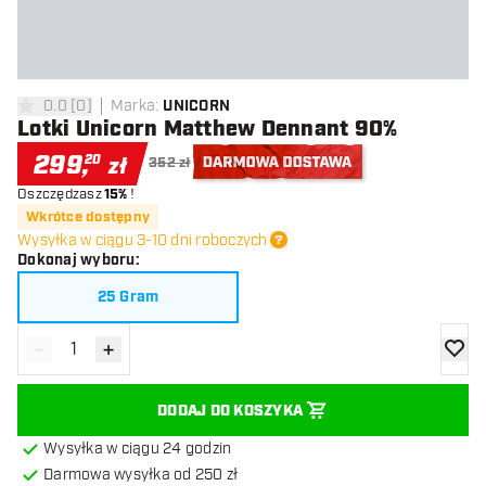
0.0
[
0
]
Marka
:
UNICORN
0 gwiazdki oceny
Lotki Unicorn Matthew Dennant 90%
299
,
20
zł
352 zł
Oszczędzasz
15%
!
Darmowa dostawa
Wkrótce dostępny
Wysyłka w ciągu 3-10 dni roboczych
Dokonaj wyboru
:
25 Gram
-
+
Zmniejsz ilość
Zwiększ ilość
dodaj 
DODAJ DO KOSZYKA
Wysyłka w ciągu 24 godzin
Darmowa wysyłka od 250 zł