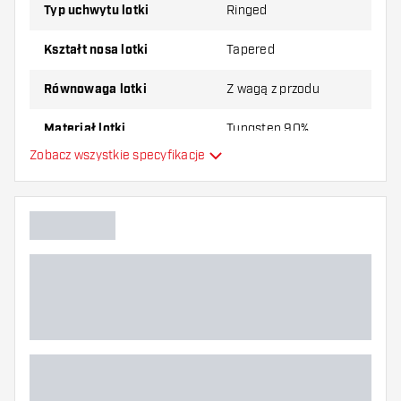
Typ uchwytu lotki
Ringed
Kształt nosa lotki
Tapered
Równowaga lotki
Z wagą z przodu
Materiał lotki
Tungsten 90%
Zobacz wszystkie specyfikacje
Typ Dartowy chwyt na nos
Gracz w darta
Kolor lotki
Strefa uchwytu lotki
Kształt lotki
Waga lotki