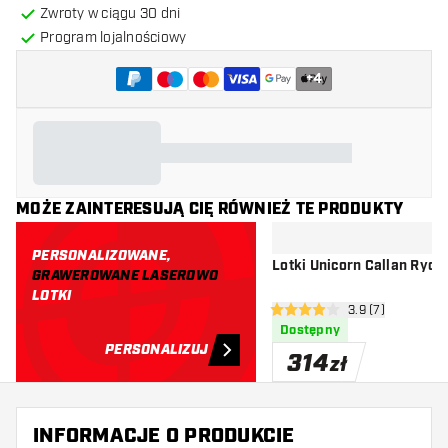
Zwroty w ciągu 30 dni
Program lojalnościowy
+
4
MOŻE ZAINTERESUJĄ CIĘ RÓWNIEŻ TE PRODUKTY
PERSONALIZOWANE,
Lotki Unicorn Callan Rydz
GRAWEROWANE LASEROWO
LOTKI
otwórz panel rec
3.9 (7)
3.9 gwiazdki oceny
Dostępny
PERSONALIZUJ
314
zł
INFORMACJE O PRODUKCIE