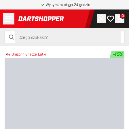
Wysyłka w ciągu 24 godzin
Menu
0
Konto
Moja lista 
Kos
powrót do strony głównej
szukaj
szukaj
-
15
%
Unicorn Gracze Lotki