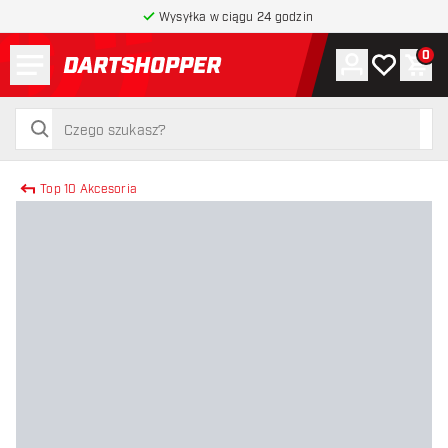
Wysyłka w ciągu 24 godzin
Menu
0
Konto
Moja lista 
Kos
powrót do strony głównej
szukaj
szukaj
Top 10 Akcesoria