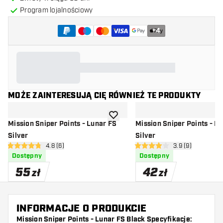
Program lojalnościowy
+
4
MOŻE ZAINTERESUJĄ CIĘ RÓWNIEŻ TE PRODUKTY
dodaj do listy życzeń
Mission Sniper Points - Lunar FS
Mission Sniper Points - L
Silver
Silver
otwórz panel recenzji
4.8 (6)
otwórz panel rec
3.9 (9)
4.8 gwiazdki oceny
3.9 gwiazdki oceny
Dostępny
Dostępny
55
42
zł
zł
INFORMACJE O PRODUKCIE
Mission Sniper Points - Lunar FS Black Specyfikacje: