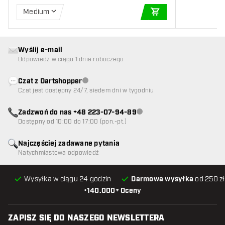
Medium
DODAJ DO KOSZYK
Wyślij e-mail
Odpowiedź w ciągu 1 dnia roboczego
Czat z Dartshopper
Obsługa klienta niedostępna
Czat jest dostępny 24/7, siedem dni w tygodniu
Zadzwoń do nas +48 223-07-94-89
Obsługa klienta niedostępna
Dostępny od 10:00 do 17:00 (pon.-pt.)
Najczęściej zadawane pytania
Natychmiastowa odpowiedź
Wysyłka w ciągu 24 godzin
Darmowa wysyłka
od 250 zł
•
140.000+ Oceny
ZAPISZ SIĘ DO NASZEGO NEWSLETTERA