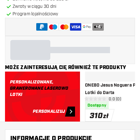
Zwroty w ciągu 30 dni
Program lojalnościowy
+
4
MOŻE ZAINTERESUJĄ CIĘ RÓWNIEŻ TE PRODUKTY
PERSONALIZOWANE,
ONE80 Jesus Noguera Per
GRAWEROWANE LASEROWO
Lotki do Darta
LOTKI
otwórz panel rec
0.0 (0)
0 gwiazdki oceny
Dostępny
PERSONALIZUJ
310
zł
INFORMACJE O PRODUKCIE