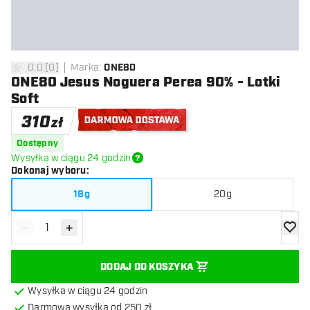
0.0
[
0
]
Marka
:
ONE80
0 gwiazdki oceny
ONE80 Jesus Noguera Perea 90% - Lotki
Soft
310
zł
Darmowa dostawa
Dostępny
Wysyłka w ciągu 24 godzin
Dokonaj wyboru
:
18g
20g
-
+
Zmniejsz ilość
Zwiększ ilość
dodaj 
DODAJ DO KOSZYKA
Wysyłka w ciągu 24 godzin
Darmowa wysyłka od 250 zł