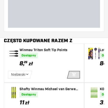
Szerokość lotki (MM)
Długość lotki (MM)
CZĘSTO KUPOWANE RAZEM Z
Winmau Triton Soft Tip Points
Lotki
w 22
Dostępny
Dos
8
,
84
26
zł
Niebieski
DODAJ DO KOSZYK
Shafty Winmau Michael van Gerwen
KOTO
Ring Grip MvG Design
Dostępny
Dos
11
3
zł
z