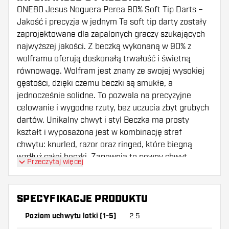
ONE80 Jesus Noguera Perea 90% Soft Tip Darts –
Jakość i precyzja w jednym Te soft tip darty zostały
zaprojektowane dla zapalonych graczy szukających
najwyższej jakości. Z beczką wykonaną w 90% z
wolframu oferują doskonałą trwałość i świetną
równowagę. Wolfram jest znany ze swojej wysokiej
gęstości, dzięki czemu beczki są smukłe, a
jednocześnie solidne. To pozwala na precyzyjne
celowanie i wygodne rzuty, bez uczucia zbyt grubych
dartów. Unikalny chwyt i styl Beczka ma prosty
kształt i wyposażona jest w kombinację stref
chwytu: knurled, razor oraz ringed, które biegną
wzdłuż całej beczki. Zapewnia to pewny chwyt,
Przeczytaj więcej
nawet podczas intensywnych sesji gry. Wskaźnik
chwytu 2,5 sprawia, że te darty są idealne dla graczy
preferujących subtelny, ale skuteczny chwyt. Czarny
SPECYFIKACJE PRODUKTU
i zielony kolor nadają dartom nowoczesny i wyrazisty
Poziom uchwytu lotki (1-5)
2.5
wygląd, który z pewnością przyciąga uwagę podczas