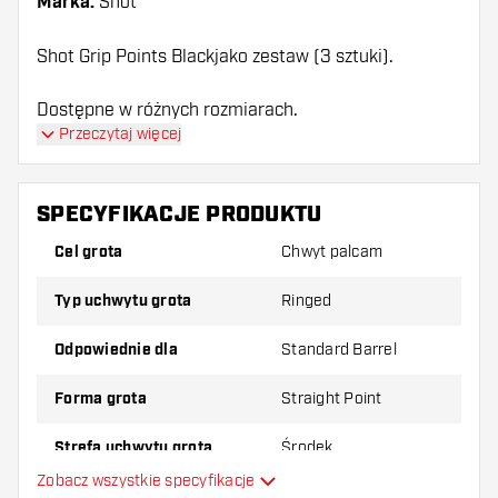
Marka:
Shot
Shot Grip Points Blackjako zestaw (3 sztuki).
Dostępne w różnych rozmiarach.
Przeczytaj więcej
SPECYFIKACJE PRODUKTU
Cel grota
Chwyt palcam
Typ uchwytu grota
Ringed
Odpowiednie dla
Standard Barrel
Forma grota
Straight Point
Strefa uchwytu grota
Środek
Zobacz wszystkie specyfikacje
Główny kolor