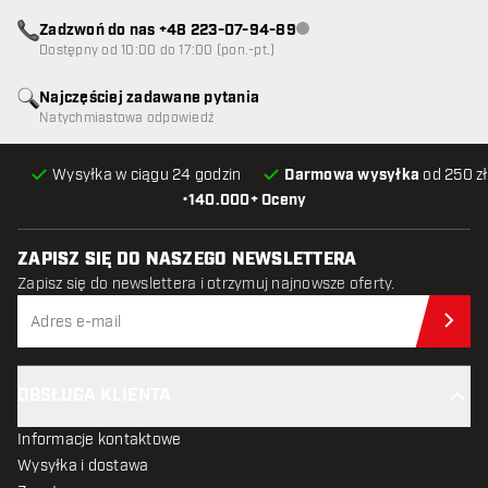
Zadzwoń do nas +48 223-07-94-89
Obsługa klienta niedostępna
Dostępny od 10:00 do 17:00 (pon.-pt.)
Najczęściej zadawane pytania
Natychmiastowa odpowiedź
Wysyłka w ciągu 24 godzin
Darmowa wysyłka
od 250 zł
•
140.000+ Oceny
ZAPISZ SIĘ DO NASZEGO NEWSLETTERA
Zapisz się do newslettera i otrzymuj najnowsze oferty.
Zap
OBSŁUGA KLIENTA
Informacje kontaktowe
Wysyłka i dostawa