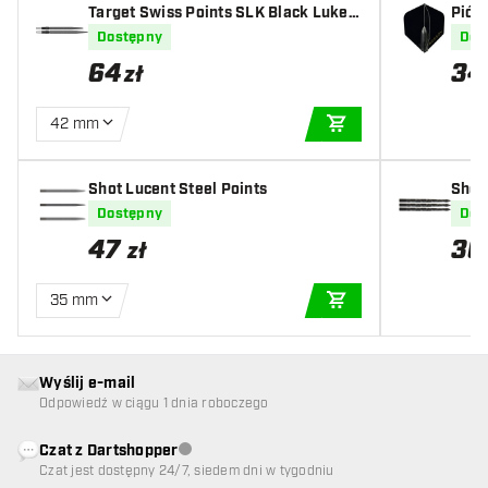
Target Swiss Points SLK Black Luke L
Piór
ittler
Dostępny
Dos
64
34
zł
42 mm
DODAJ DO KOSZYK
Shot Lucent Steel Points
Shot
Dostępny
Dos
47
30
zł
35 mm
DODAJ DO KOSZYK
Wyślij e-mail
Odpowiedź w ciągu 1 dnia roboczego
Czat z Dartshopper
Obsługa klienta niedostępna
Czat jest dostępny 24/7, siedem dni w tygodniu