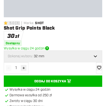
5.0
[
3
]
Marka
:
SHOT
5 gwiazdki oceny
Shot Grip Points Black
30
zł
Dostępny
Wysyłka w ciągu 24 godzin
Dokonaj wyboru:
32 mm
-
+
Zmniejsz ilość
Zwiększ ilość
dodaj 
DODAJ DO KOSZYKA
Wysyłka w ciągu 24 godzin
Darmowa wysyłka od 250 zł
Zwroty w ciągu 30 dni