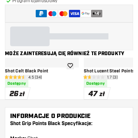
Program lojalnościowy
+
4
MOŻE ZAINTERESUJĄ CIĘ RÓWNIEŻ TE PRODUKTY
dodaj do listy życzeń
Shot Celt Black Point
Shot Lucent Steel Points
otwórz panel recenzji
4.5 (34)
otwórz panel rec
1.7 (3)
4.5 gwiazdki oceny
1.7 gwiazdki oceny
Dostępny
Dostępny
26
47
zł
zł
INFORMACJE O PRODUKCIE
Shot Grip Points Black Specyfikacje: