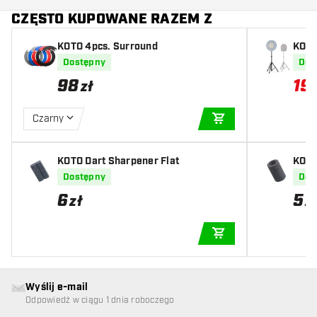
CZĘSTO KUPOWANE RAZEM Z
KOTO 4pcs. Surround
KOTO
czy 
Dostępny
Dos
98
19
zł
Czarny
DODAJ DO KOSZYK
KOTO Dart Sharpener Flat
KOTO
Dostępny
Dos
6
5
zł
z
DODAJ DO KOSZYK
Wyślij e-mail
Odpowiedź w ciągu 1 dnia roboczego