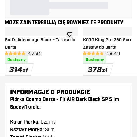
MOŻE ZAINTERESUJĄ CIĘ RÓWNIEŻ TE PRODUKTY
dodaj do listy życzeń
Bull's Advantage Black - Tarcza do
KOTO King Pro 360 Surrou
Darta
Zestaw do Darta
otwórz panel recenzji
4.9 (34)
otwórz panel rec
4.8 (44)
4.9 gwiazdki oceny
4.8 gwiazdki oceny
Dostępny
Dostępny
314
378
zł
zł
INFORMACJE O PRODUKCIE
Piórka Cosmo Darts - Fit AIR Dark Black SP Slim
Specyfikacje:
Kolor Piórka:
Czarny
Kształt Piórka:
Slim