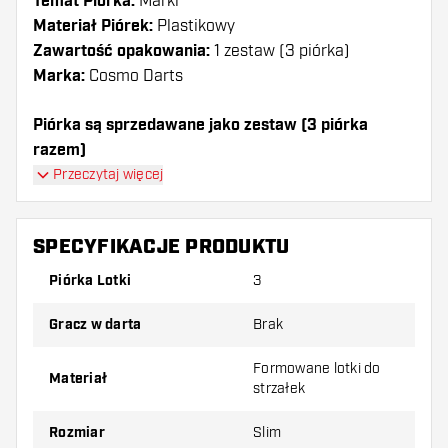
Temat Piórka:
Marki
Materiał Piórek:
Plastikowy
Zawartość opakowania:
1 zestaw (3 piórka)
Marka:
Cosmo Darts
Piórka są sprzedawane jako zestaw (3 piórka
razem)
Piórka Cosmo Darts - Fit AIR Dark Black SP Slim
Przeczytaj więcej
mają długą żywotność. Te piórka mogą być używane
tylko z shafty Cosmo Fit.
SPECYFIKACJE PRODUKTU
Dartshopper tip!
Piórka Lotki
3
Upewnij się, że masz pod ręką dużo piórek i
Gracz w darta
Brak
shaftów. Mogą one zostać uszkodzone lub
złamane w wyniku użytkowania.
Formowane lotki do
Materiał
strzałek
Wypróbuj inny kształt, materiał lub grubość
Rozmiar
Slim
piórek, aby dowiedzieć się, który wariant