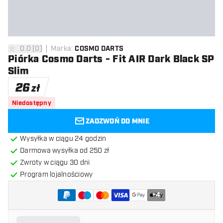
0.0
[
0
]
Marka
:
COSMO DARTS
0 gwiazdki oceny
Piórka Cosmo Darts - Fit AIR Dark Black SP
Slim
26
zł
Niedostępny
ZADZWOŃ DO MNIE
Wysyłka w ciągu 24 godzin
Darmowa wysyłka od 250 zł
Zwroty w ciągu 30 dni
Program lojalnościowy
+
4