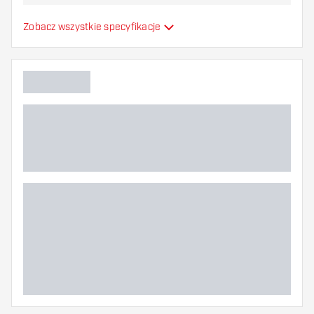
najbardziej Ci odpowiada!
Formowane lotki do
Zobacz wszystkie specyfikacje
Typ
strzałek
Elastyczność
Główny kolor