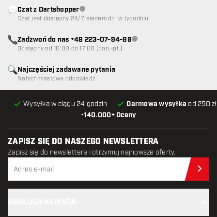
Czat z Dartshopper
Obsługa klienta niedostępna
Czat jest dostępny 24/7, siedem dni w tygodniu
Zadzwoń do nas +48 223-07-94-89
Obsługa klienta niedostępna
Dostępny od 10:00 do 17:00 (pon.-pt.)
Najczęściej zadawane pytania
Natychmiastowa odpowiedź
Wysyłka w ciągu 24 godzin
Darmowa wysyłka
od 250 zł
•
140.000+ Oceny
ZAPISZ SIĘ DO NASZEGO NEWSLETTERA
Zapisz się do newslettera i otrzymuj najnowsze oferty.
Zap
OBSŁUGA KLIENTA