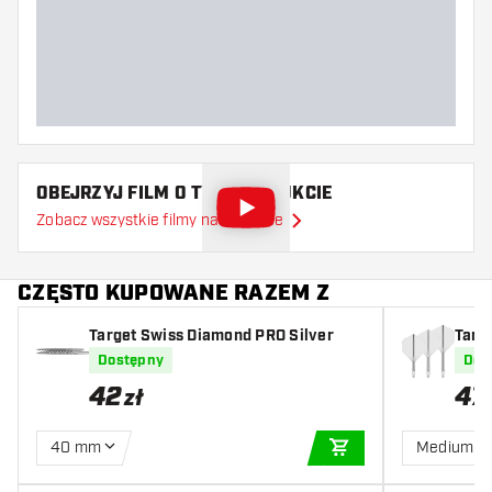
Waga lotki
Szerokość lotki (MM)
Długość lotki (MM)
OBEJRZYJ FILM O TYM PRODUKCIE
Zobacz wszystkie filmy na YouTube
CZĘSTO KUPOWANE RAZEM Z
Target Swiss Diamond PRO Silver
Targ
Dostępny
Dos
42
47
zł
40 mm
Medium
DODAJ DO KOSZYK