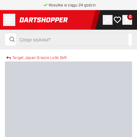
Wysyłka w ciągu 24 godzin
Menu
0
Konto
Moja lista 
Kos
powrót do strony głównej
szukaj
szukaj
Target Japan Gracze Lotki Soft