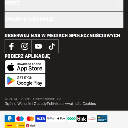
KONTO
ZAKUPY & INSPIRACJE
OBSERWUJ NAS W MEDIACH SPOŁECZNOŚCIOWYCH
POBIERZ APLIKACJĘ
© 2014 - 2026 · Dartshopper B.V.
Ogólne Warunki i Zasady
Polityka prywatności
Cookies
DODAJ DO KOSZYKA
dodaj