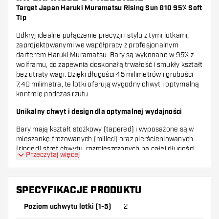
Target Japan Haruki Muramatsu Rising Sun G10 95% Soft
Tip
Odkryj idealne połączenie precyzji i stylu z tymi lotkami,
zaprojektowanymi we współpracy z profesjonalnym
darterem Haruki Muramatsu. Bary są wykonane w 95% z
wolframu, co zapewnia doskonałą trwałość i smukły kształt
bez utraty wagi. Dzięki długości 45 milimetrów i grubości
7,40 milimetra, te lotki oferują wygodny chwyt i optymalną
kontrolę podczas rzutu.
Unikalny chwyt i design dla optymalnej wydajności
Bary mają kształt stożkowy (tapered) i wyposażone są w
mieszankę frezowanych (milled) oraz pierścieniowanych
(ringed) stref chwytu, rozmieszczonych na całej długości
Przeczytaj więcej
bary. Zapewnia to wszechstronny chwyt odpowiedni dla
różnych technik rzutu. Nosek bary jest okrągły z
pierścieniowanym chwytem, co daje dodatkową stabilność
przy celowaniu. Dzięki wyważeniu z tyłu (back weighted)
SPECYFIKACJE PRODUKTU
nacisk jest na tylną część lotki, co zapewnia płynny i
Poziom uchwytu lotki (1-5)
2
kontrolowany rzut.