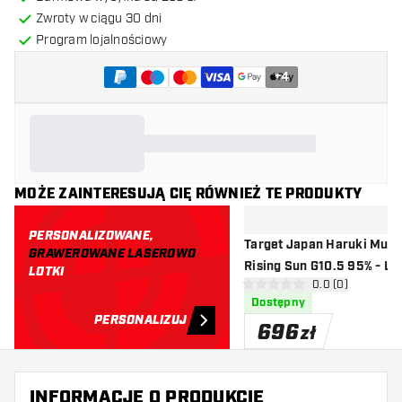
Zwroty w ciągu 30 dni
Program lojalnościowy
+
4
MOŻE ZAINTERESUJĄ CIĘ RÓWNIEŻ TE PRODUKTY
PERSONALIZOWANE,
Target Japan Haruki Mur
GRAWEROWANE LASEROWO
Rising Sun G10.5 95% - Lot
LOTKI
otwórz panel rec
0.0 (0)
0 gwiazdki oceny
Dostępny
PERSONALIZUJ
696
zł
INFORMACJE O PRODUKCIE