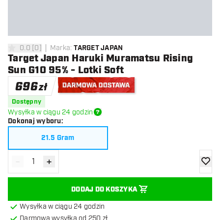
0.0
[
0
]
Marka
:
TARGET JAPAN
0 gwiazdki oceny
Target Japan Haruki Muramatsu Rising
Sun G10 95% - Lotki Soft
696
zł
Darmowa dostawa
Dostępny
Wysyłka w ciągu 24 godzin
Dokonaj wyboru
:
21.5 Gram
-
+
Zmniejsz ilość
Zwiększ ilość
dodaj 
DODAJ DO KOSZYKA
Wysyłka w ciągu 24 godzin
Darmowa wysyłka od 250 zł