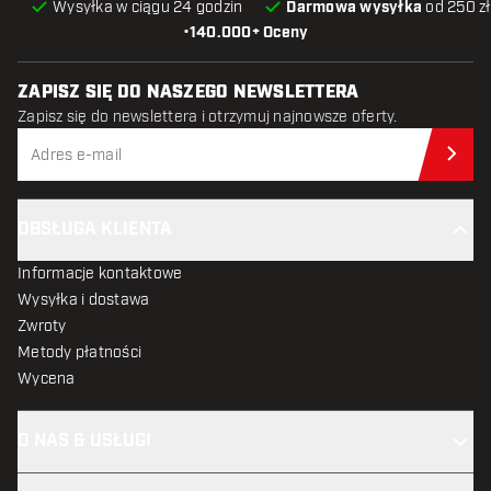
Wysyłka w ciągu 24 godzin
Darmowa wysyłka
od 250 zł
•
140.000+ Oceny
ZAPISZ SIĘ DO NASZEGO NEWSLETTERA
Zapisz się do newslettera i otrzymuj najnowsze oferty.
Zap
OBSŁUGA KLIENTA
Informacje kontaktowe
Wysyłka i dostawa
Zwroty
Metody płatności
Wycena
O NAS & USŁUGI