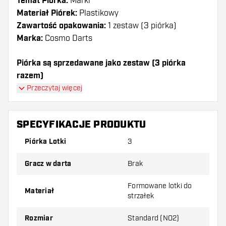
Temat Piórka:
Marki
Materiał Piórek:
Plastikowy
Zawartość opakowania:
1 zestaw (3 piórka)
Marka:
Cosmo Darts
Piórka są sprzedawane jako zestaw (3 piórka
razem)
Piórka Cosmo Darts Fit Air Printed Series Samurai
Przeczytaj więcej
Skull B Standard mają długą żywotność. Te piórka
mogą być używane tylko z shafty Cosmo Fit.
SPECYFIKACJE PRODUKTU
Dartshopper tip!
Piórka Lotki
3
Upewnij się, że masz pod ręką dużo piórek i
Gracz w darta
Brak
shaftów. Mogą one zostać uszkodzone lub
złamane w wyniku użytkowania.
Formowane lotki do
Materiał
strzałek
Wypróbuj inny kształt, materiał lub grubość
Rozmiar
Standard (NO2)
piórek, aby dowiedzieć się, który wariant