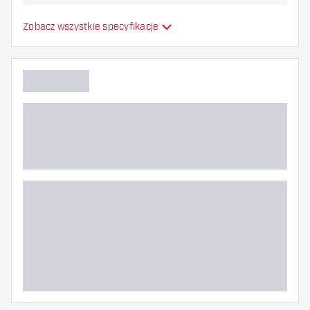
najbardziej Ci odpowiada!
Formowane lotki do
Zobacz wszystkie specyfikacje
Typ
strzałek
Elastyczność
Dodatkowe kolory
Główny kolor