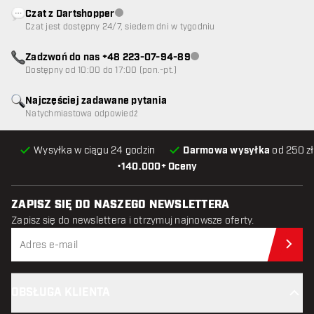
Czat z Dartshopper
Obsługa klienta niedostępna
Czat jest dostępny 24/7, siedem dni w tygodniu
Zadzwoń do nas +48 223-07-94-89
Obsługa klienta niedostępna
Dostępny od 10:00 do 17:00 (pon.-pt.)
Najczęściej zadawane pytania
Natychmiastowa odpowiedź
Wysyłka w ciągu 24 godzin
Darmowa wysyłka
od 250 zł
•
140.000+ Oceny
ZAPISZ SIĘ DO NASZEGO NEWSLETTERA
Zapisz się do newslettera i otrzymuj najnowsze oferty.
Zap
OBSŁUGA KLIENTA