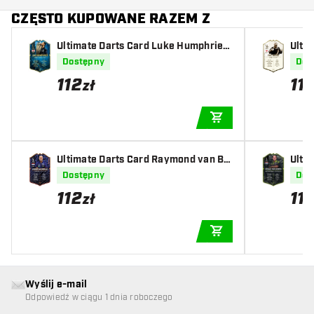
CZĘSTO KUPOWANE RAZEM Z
Ultimate Darts Card Luke Humphries
Ultim
World Champion 2024
aylo
Dostępny
Dos
112
11
zł
DODAJ DO KOSZYK
Ultimate Darts Card Raymond van Ba
Ulti
rneveld 2025
wen 
Dostępny
Dos
112
11
zł
DODAJ DO KOSZYK
Wyślij e-mail
Odpowiedź w ciągu 1 dnia roboczego