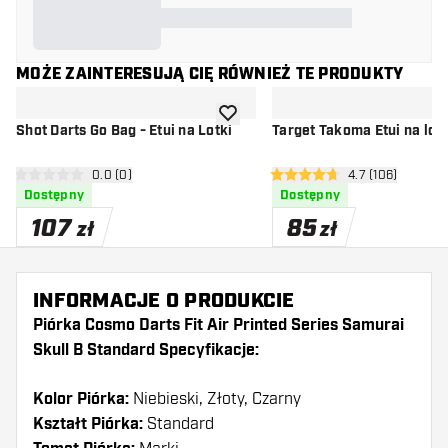
MOŻE ZAINTERESUJĄ CIĘ RÓWNIEŻ TE PRODUKTY
dodaj do listy życzeń
Shot Darts Go Bag - Etui na Lotki
Target Takoma Etui na lot
otwórz panel recenzji
0.0 (0)
otwórz panel re
4.7 (106)
0 gwiazdki oceny
4.7 gwiazdki oceny
Dostępny
Dostępny
107
85
zł
zł
INFORMACJE O PRODUKCIE
Piórka Cosmo Darts Fit Air Printed Series Samurai
Skull B Standard Specyfikacje:
Kolor Piórka:
Niebieski, Złoty, Czarny
Kształt Piórka:
Standard