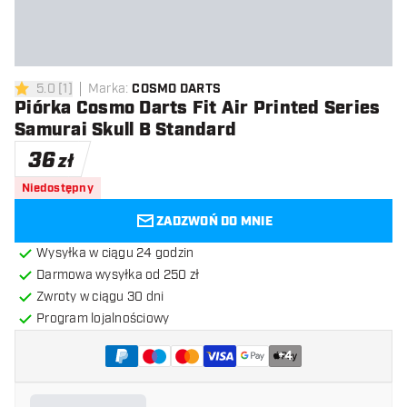
5.0
[
1
]
Marka
:
COSMO DARTS
5 gwiazdki oceny
Piórka Cosmo Darts Fit Air Printed Series
Samurai Skull B Standard
36
zł
Niedostępny
ZADZWOŃ DO MNIE
Wysyłka w ciągu 24 godzin
Darmowa wysyłka od 250 zł
Zwroty w ciągu 30 dni
Program lojalnościowy
+
4