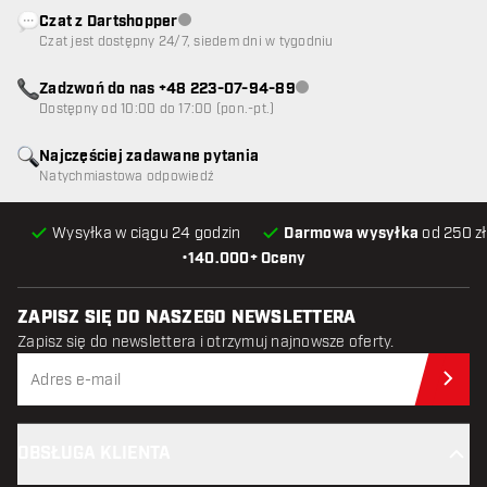
Czat z Dartshopper
Obsługa klienta niedostępna
Czat jest dostępny 24/7, siedem dni w tygodniu
Zadzwoń do nas +48 223-07-94-89
Obsługa klienta niedostępna
Dostępny od 10:00 do 17:00 (pon.-pt.)
Najczęściej zadawane pytania
Natychmiastowa odpowiedź
Wysyłka w ciągu 24 godzin
Darmowa wysyłka
od 250 zł
•
140.000+ Oceny
ZAPISZ SIĘ DO NASZEGO NEWSLETTERA
Zapisz się do newslettera i otrzymuj najnowsze oferty.
Zap
OBSŁUGA KLIENTA