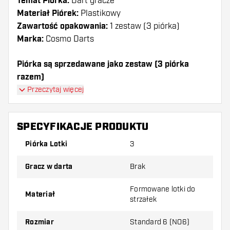
Temat Piórka:
Dart gracze
Materiał Piórek:
Plastikowy
Zawartość opakowania:
1 zestaw (3 piórka)
Marka:
Cosmo Darts
Piórka są sprzedawane jako zestaw (3 piórka
razem)
Piórka Cosmo Darts Fit Air Shunpei Noge 4 Clear
Przeczytaj więcej
Shape mają długą żywotność. Te piórka mogą być
używane tylko z shafty Cosmo Fit.
SPECYFIKACJE PRODUKTU
Dartshopper tip!
Piórka Lotki
3
Upewnij się, że masz pod ręką dużo piórek i
Gracz w darta
Brak
shaftów. Mogą one zostać uszkodzone lub
złamane w wyniku użytkowania.
Formowane lotki do
Materiał
strzałek
Wypróbuj inny kształt, materiał lub grubość
Rozmiar
Standard 6 (NO6)
piórek, aby dowiedzieć się, który wariant