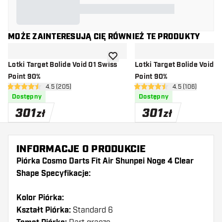
MOŻE ZAINTERESUJĄ CIĘ RÓWNIEŻ TE PRODUKTY
dodaj do listy życzeń
Lotki Target Bolide Void 01 Swiss
Lotki Target Bolide Void 0
Point 90%
Point 90%
otwórz panel recenzji
4.5 (205)
otwórz panel re
4.5 (106)
4.5 gwiazdki oceny
4.5 gwiazdki oceny
Dostępny
Dostępny
301
301
zł
zł
INFORMACJE O PRODUKCIE
Piórka Cosmo Darts Fit Air Shunpei Noge 4 Clear
Shape Specyfikacje:
Kolor Piórka:
Kształt Piórka:
Standard 6