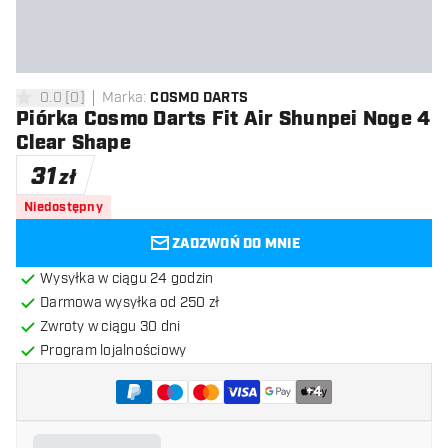
0.0
[
0
]
Marka
:
COSMO DARTS
0 gwiazdki oceny
Piórka Cosmo Darts Fit Air Shunpei Noge 4
Clear Shape
31
zł
Niedostępny
ZADZWOŃ DO MNIE
Wysyłka w ciągu 24 godzin
Darmowa wysyłka od 250 zł
Zwroty w ciągu 30 dni
Program lojalnościowy
+
4