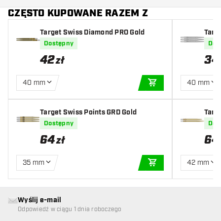
CZĘSTO KUPOWANE RAZEM Z
Target Swiss Diamond PRO Gold
Targ
Dostępny
Dos
42
34
zł
40 mm
40 mm
DODAJ DO KOSZYK
Target Swiss Points GRD Gold
Targ
ttler
Dostępny
Dos
64
64
zł
35 mm
42 mm
DODAJ DO KOSZYK
Wyślij e-mail
Odpowiedź w ciągu 1 dnia roboczego