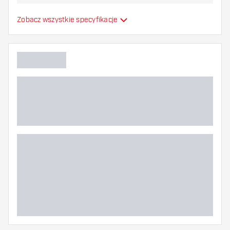
najbardziej Ci odpowiada!
Formowane lotki do
Zobacz wszystkie specyfikacje
Typ
strzałek
Elastyczność
Główny kolor