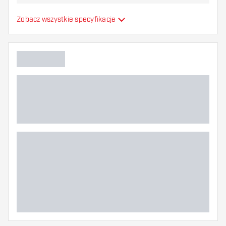
najbardziej Ci odpowiada!
Formowane lotki do
Zobacz wszystkie specyfikacje
Typ
strzałek
Elastyczność
Dodatkowe kolory
Główny kolor