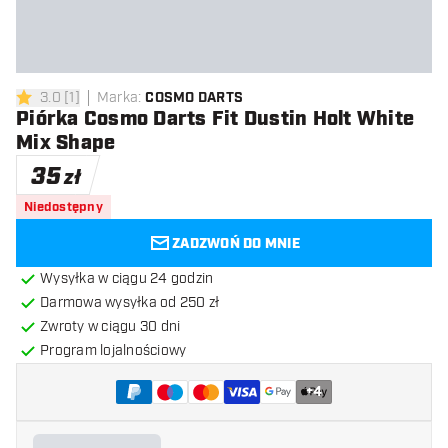
3.0
[
1
]
Marka
:
COSMO DARTS
3 gwiazdki oceny
Piórka Cosmo Darts Fit Dustin Holt White
Mix Shape
35
zł
Niedostępny
ZADZWOŃ DO MNIE
Wysyłka w ciągu 24 godzin
Darmowa wysyłka od 250 zł
Zwroty w ciągu 30 dni
Program lojalnościowy
+
4