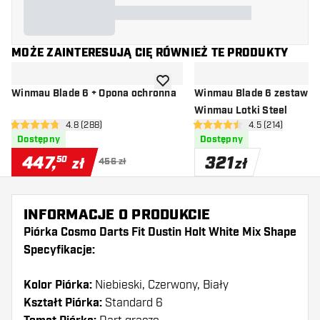
MOŻE ZAINTERESUJĄ CIĘ RÓWNIEŻ TE PRODUKTY
dodaj do listy życzeń
Winmau Blade 6 + Opona ochronna
Winmau Blade 6 zestaw + 
Winmau Lotki Steel
otwórz panel recenzji
4.8 (288)
otwórz panel re
4.5 (214)
4.8 gwiazdki oceny
4.5 gwiazdki oceny
Dostępny
Dostępny
447
,
321
50
zł
zł
456 zł
INFORMACJE O PRODUKCIE
Piórka Cosmo Darts Fit Dustin Holt White Mix Shape
Specyfikacje:
Kolor Piórka:
Niebieski, Czerwony, Biały
Kształt Piórka:
Standard 6