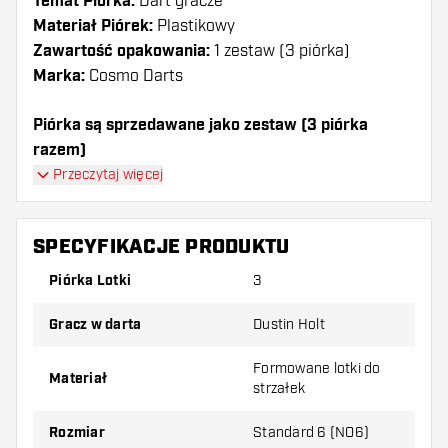
Temat Piórka:
Dart gracze
Materiał Piórek:
Plastikowy
Zawartość opakowania:
1 zestaw (3 piórka)
Marka:
Cosmo Darts
Piórka są sprzedawane jako zestaw (3 piórka
razem)
Piórka Cosmo Darts Fit Dustin Holt White Mix Shape
Przeczytaj więcej
mają długą żywotność. Te piórka mogą być używane
tylko z shafty Cosmo Fit.
SPECYFIKACJE PRODUKTU
Dartshopper tip!
Piórka Lotki
3
Upewnij się, że masz pod ręką dużo piórek i
Gracz w darta
Dustin Holt
shaftów. Mogą one zostać uszkodzone lub
złamane w wyniku użytkowania.
Formowane lotki do
Materiał
strzałek
Wypróbuj inny kształt, materiał lub grubość
Rozmiar
Standard 6 (NO6)
piórek, aby dowiedzieć się, który wariant