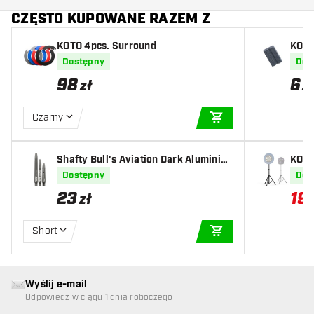
CZĘSTO KUPOWANE RAZEM Z
KOTO 4pcs. Surround
KOTO
Dostępny
Dos
98
6
zł
z
Czarny
DODAJ DO KOSZYK
Shafty Bull's Aviation Dark Aluminiu
KOTO
m
czy 
Dostępny
Dos
23
19
zł
Short
DODAJ DO KOSZYK
Wyślij e-mail
Odpowiedź w ciągu 1 dnia roboczego