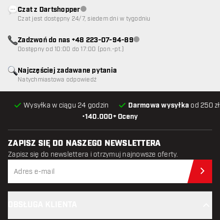
Czat z Dartshopper
Obsługa klienta niedostępna
Czat jest dostępny 24/7, siedem dni w tygodniu
Zadzwoń do nas +48 223-07-94-89
Obsługa klienta niedostępna
Dostępny od 10:00 do 17:00 (pon.-pt.)
Najczęściej zadawane pytania
Natychmiastowa odpowiedź
Wysyłka w ciągu 24 godzin
Darmowa wysyłka
od 250 zł
•
140.000+ Oceny
ZAPISZ SIĘ DO NASZEGO NEWSLETTERA
Zapisz się do newslettera i otrzymuj najnowsze oferty.
Zap
OBSŁUGA KLIENTA