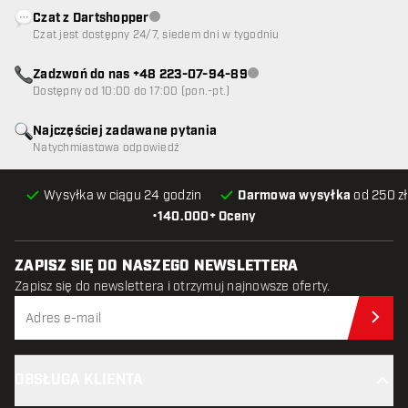
Czat z Dartshopper
Obsługa klienta niedostępna
Czat jest dostępny 24/7, siedem dni w tygodniu
Zadzwoń do nas +48 223-07-94-89
Obsługa klienta niedostępna
Dostępny od 10:00 do 17:00 (pon.-pt.)
Najczęściej zadawane pytania
Natychmiastowa odpowiedź
Wysyłka w ciągu 24 godzin
Darmowa wysyłka
od 250 zł
•
140.000+ Oceny
ZAPISZ SIĘ DO NASZEGO NEWSLETTERA
Zapisz się do newslettera i otrzymuj najnowsze oferty.
Zap
OBSŁUGA KLIENTA