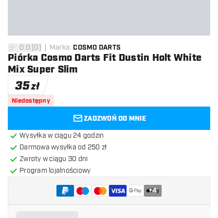
0.0
[
0
]
Marka
:
COSMO DARTS
0 gwiazdki oceny
Piórka Cosmo Darts Fit Dustin Holt White
Mix Super Slim
35
zł
Niedostępny
ZADZWOŃ DO MNIE
Wysyłka w ciągu 24 godzin
Darmowa wysyłka od 250 zł
Zwroty w ciągu 30 dni
Program lojalnościowy
+
4