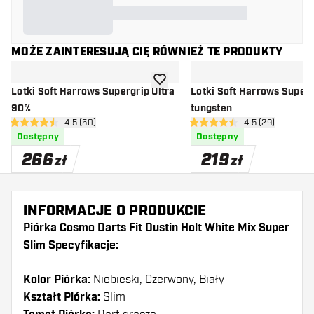
MOŻE ZAINTERESUJĄ CIĘ RÓWNIEŻ TE PRODUKTY
dodaj do listy życzeń
Lotki Soft Harrows Supergrip Ultra
Lotki Soft Harrows Super
90%
tungsten
otwórz panel recenzji
4.5 (50)
otwórz panel rec
4.5 (29)
4.5 gwiazdki oceny
4.5 gwiazdki oceny
Dostępny
Dostępny
266
219
zł
zł
INFORMACJE O PRODUKCIE
Piórka Cosmo Darts Fit Dustin Holt White Mix Super
Slim Specyfikacje:
Kolor Piórka:
Niebieski, Czerwony, Biały
Kształt Piórka:
Slim