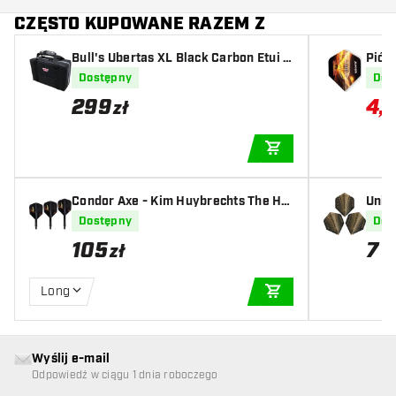
CZĘSTO KUPOWANE RAZEM Z
Bull's Ubertas XL Black Carbon Etui n
Piór
a lotki
Dostępny
Dos
299
4
,
12
zł
DODAJ DO KOSZYK
Condor Axe - Kim Huybrechts The Hu
Unic
rricane - Std.6 Black
e 4 N
Dostępny
Dos
105
7
zł
z
Long
DODAJ DO KOSZYK
Wyślij e-mail
Odpowiedź w ciągu 1 dnia roboczego