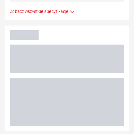
najbardziej Ci odpowiada!
Formowane lotki do
Zobacz wszystkie specyfikacje
Typ
strzałek
Elastyczność
Dodatkowe kolory
Główny kolor