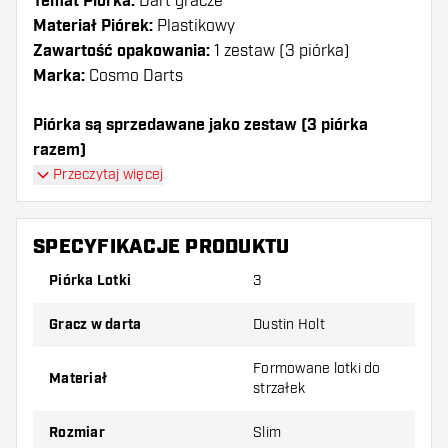
Temat Piórka:
Dart gracze
Materiał Piórek:
Plastikowy
Zawartość opakowania:
1 zestaw (3 piórka)
Marka:
Cosmo Darts
Piórka są sprzedawane jako zestaw (3 piórka
razem)
Piórka Cosmo Darts Fit Dustin Holt White Mix Super
Przeczytaj więcej
Slim mają długą żywotność. Te piórka mogą być
używane tylko z shafty Cosmo Fit.
SPECYFIKACJE PRODUKTU
Dartshopper tip!
Piórka Lotki
3
Upewnij się, że masz pod ręką dużo piórek i
Gracz w darta
Dustin Holt
shaftów. Mogą one zostać uszkodzone lub
złamane w wyniku użytkowania.
Formowane lotki do
Materiał
strzałek
Wypróbuj inny kształt, materiał lub grubość
Rozmiar
Slim
piórek, aby dowiedzieć się, który wariant