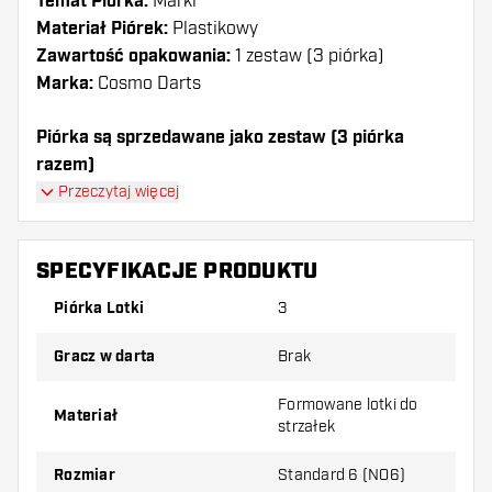
Temat Piórka:
Marki
Materiał Piórek:
Plastikowy
Zawartość opakowania:
1 zestaw (3 piórka)
Marka:
Cosmo Darts
Piórka są sprzedawane jako zestaw (3 piórka
razem)
Piórka Cosmo Darts - Fit AIR Dark Blue Shape mają
Przeczytaj więcej
długą żywotność. Te piórka mogą być używane tylko
z shafty Cosmo Fit.
SPECYFIKACJE PRODUKTU
Dartshopper tip!
Piórka Lotki
3
Upewnij się, że masz pod ręką dużo piórek i
Gracz w darta
Brak
shaftów. Mogą one zostać uszkodzone lub
złamane w wyniku użytkowania.
Formowane lotki do
Materiał
strzałek
Wypróbuj inny kształt, materiał lub grubość
Rozmiar
Standard 6 (NO6)
piórek, aby dowiedzieć się, który wariant