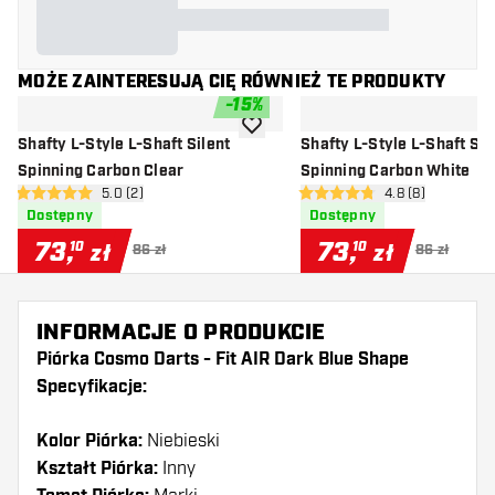
MOŻE ZAINTERESUJĄ CIĘ RÓWNIEŻ TE PRODUKTY
-
15
%
dodaj do listy życzeń
Shafty L-Style L-Shaft Silent
Shafty L-Style L-Shaft Sil
Spinning Carbon Clear
Spinning Carbon White
otwórz panel recenzji
5.0 (2)
otwórz panel rec
4.8 (8)
5 gwiazdki oceny
4.8 gwiazdki oceny
Dostępny
Dostępny
73
,
73
,
10
10
zł
zł
86 zł
86 zł
INFORMACJE O PRODUKCIE
Piórka Cosmo Darts - Fit AIR Dark Blue Shape
Specyfikacje:
Kolor Piórka:
Niebieski
Kształt Piórka:
Inny