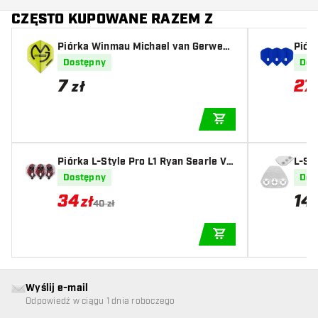
CZĘSTO KUPOWANE RAZEM Z
Piórka Winmau Michael van Gerwen
Piór
Green
Dimp
Dostępny
Dos
7
27
,
zł
DODAJ DO KOSZYK
Piórka L-Style Pro L1 Ryan Searle V3
L-St
Clear White
Dostępny
Dos
34
14
zł
40 zł
DODAJ DO KOSZYK
Wyślij e-mail
Odpowiedź w ciągu 1 dnia roboczego