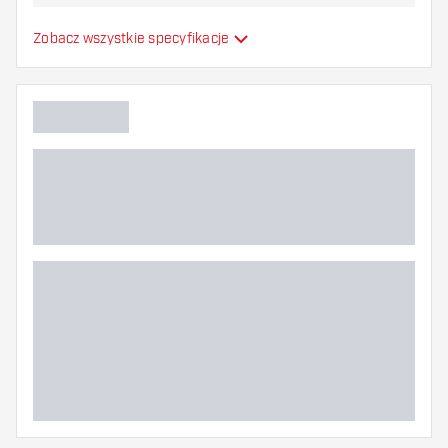
najbardziej Ci odpowiada!
Formowane lotki do
Zobacz wszystkie specyfikacje
Typ
strzałek
Elastyczność
Główny kolor