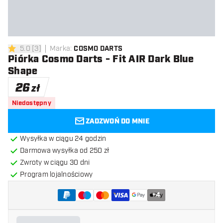
5.0
[
3
]
Marka
:
COSMO DARTS
5 gwiazdki oceny
Piórka Cosmo Darts - Fit AIR Dark Blue
Shape
26
zł
Niedostępny
ZADZWOŃ DO MNIE
Wysyłka w ciągu 24 godzin
Darmowa wysyłka od 250 zł
Zwroty w ciągu 30 dni
Program lojalnościowy
+
4