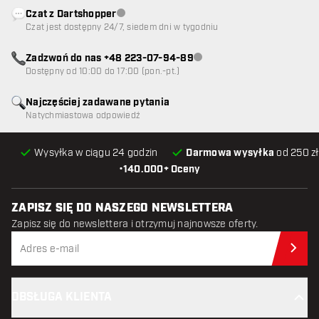
Czat z Dartshopper
Obsługa klienta niedostępna
Czat jest dostępny 24/7, siedem dni w tygodniu
Zadzwoń do nas +48 223-07-94-89
Obsługa klienta niedostępna
Dostępny od 10:00 do 17:00 (pon.-pt.)
Najczęściej zadawane pytania
Natychmiastowa odpowiedź
Wysyłka w ciągu 24 godzin
Darmowa wysyłka
od 250 zł
•
140.000+ Oceny
ZAPISZ SIĘ DO NASZEGO NEWSLETTERA
Zapisz się do newslettera i otrzymuj najnowsze oferty.
Zap
OBSŁUGA KLIENTA