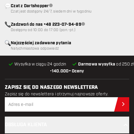
Czat z Dartshopper
Obsługa klienta niedostępna
Czat jest dostępny 24/7, siedem dni w tygodniu
Zadzwoń do nas +48 223-07-94-89
Obsługa klienta niedostępna
Dostępny od 10:00 do 17:00 (pon.-pt.)
Najczęściej zadawane pytania
Natychmiastowa odpowiedź
Wysyłka w ciągu 24 godzin
Darmowa wysyłka
od 250 zł
•
140.000+ Oceny
ZAPISZ SIĘ DO NASZEGO NEWSLETTERA
Zapisz się do newslettera i otrzymuj najnowsze oferty.
Zap
OBSŁUGA KLIENTA