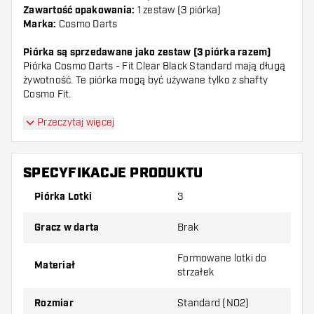
Zawartość opakowania:
1 zestaw (3 piórka)
Marka:
Cosmo Darts
Piórka są sprzedawane jako zestaw (3 piórka razem)
Piórka Cosmo Darts - Fit Clear Black Standard mają długą
żywotność. Te piórka mogą być używane tylko z shafty
Cosmo Fit.
Dartshopper tip!
Przeczytaj więcej
Upewnij się, że masz pod ręką dużo piórek i
SPECYFIKACJE PRODUKTU
shaftów. Mogą one zostać uszkodzone lub
złamane w wyniku użytkowania.
Piórka Lotki
3
Gracz w darta
Brak
Wypróbuj inny kształt, materiał lub grubość
piórek, aby dowiedzieć się, który wariant
Formowane lotki do
Materiał
najbardziej Ci odpowiada!
strzałek
Rozmiar
Standard (NO2)