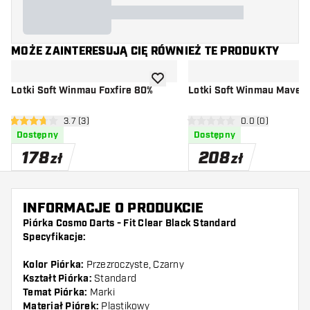
MOŻE ZAINTERESUJĄ CIĘ RÓWNIEŻ TE PRODUKTY
dodaj do listy życzeń
Lotki Soft Winmau Foxfire 80%
Lotki Soft Winmau Maver
otwórz panel recenzji
3.7 (3)
otwórz panel rec
0.0 (0)
3.7 gwiazdki oceny
0 gwiazdki oceny
Dostępny
Dostępny
178
208
zł
zł
INFORMACJE O PRODUKCIE
Piórka Cosmo Darts - Fit Clear Black Standard
Specyfikacje:
Kolor Piórka:
Przezroczyste, Czarny
Kształt Piórka:
Standard
Temat Piórka:
Marki
Materiał Piórek:
Plastikowy