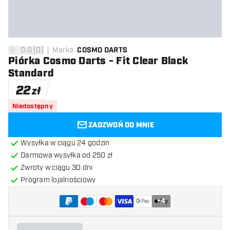
0.0
[
0
]
Marka
:
COSMO DARTS
0 gwiazdki oceny
Piórka Cosmo Darts - Fit Clear Black
Standard
22
zł
Niedostępny
ZADZWOŃ DO MNIE
Wysyłka w ciągu 24 godzin
Darmowa wysyłka od 250 zł
Zwroty w ciągu 30 dni
Program lojalnościowy
+
4