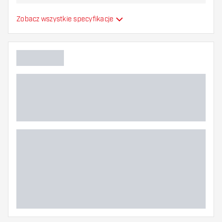
Formowane lotki do
Zobacz wszystkie specyfikacje
Typ
strzałek
Elastyczność
Dodatkowe kolory
Główny kolor