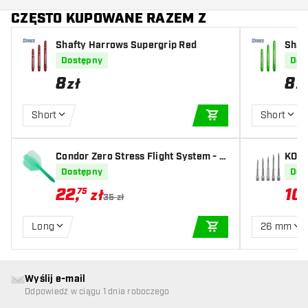
CZĘSTO KUPOWANE RAZEM Z
Shafty Harrows Supergrip Red
Shaf
Dostępny
Dos
8
8
zł
z
Short
Short
DODAJ DO KOSZYK
Condor Zero Stress Flight System - S
KOTO
mall Clear Green
Silve
Dostępny
Dos
22
,
10
,
75
zł
35 zł
Long
26 mm
DODAJ DO KOSZYK
Wyślij e-mail
Odpowiedź w ciągu 1 dnia roboczego