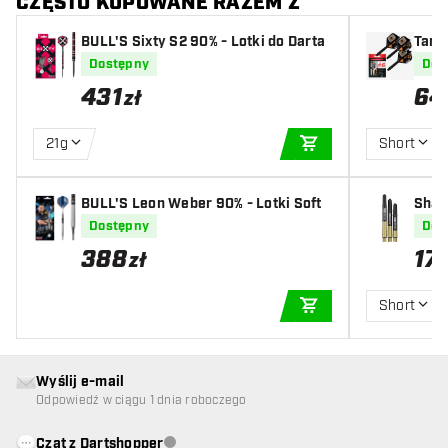
CZĘSTO KUPOWANE RAZEM Z
BULL'S Sixty S2 90% - Lotki do Darta
Targ
a do
Dostępny
Dos
431
64
zł
21g
Short
DODAJ DO KOSZYK
BULL'S Leon Weber 90% - Lotki Soft
Shaft
Dostępny
Dos
388
17
zł
Short
DODAJ DO KOSZYK
Wyślij e-mail
Odpowiedź w ciągu 1 dnia roboczego
Czat z Dartshopper