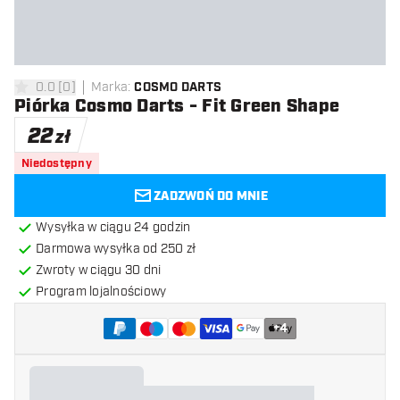
0.0
[
0
]
Marka
:
COSMO DARTS
0 gwiazdki oceny
Piórka Cosmo Darts - Fit Green Shape
22
zł
Niedostępny
ZADZWOŃ DO MNIE
Wysyłka w ciągu 24 godzin
Darmowa wysyłka od 250 zł
Zwroty w ciągu 30 dni
Program lojalnościowy
+
4