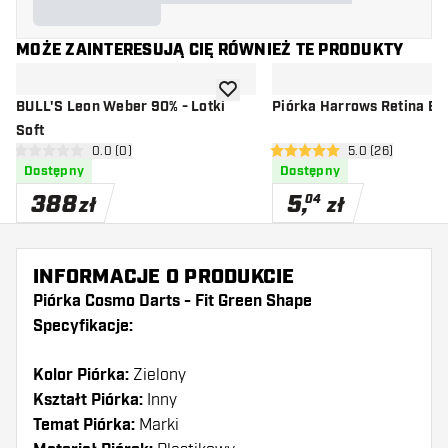
MOŻE ZAINTERESUJĄ CIĘ RÓWNIEŻ TE PRODUKTY
dodaj do listy życzeń
BULL'S Leon Weber 90% - Lotki
Piórka Harrows Retina Bl
Soft
otwórz panel recenzji
0.0 (0)
otwórz panel re
5.0 (26)
0 gwiazdki oceny
5 gwiazdki oceny
Dostępny
Dostępny
388
5
,
04
zł
zł
INFORMACJE O PRODUKCIE
Piórka Cosmo Darts - Fit Green Shape
Specyfikacje:
Kolor Piórka:
Zielony
Kształt Piórka:
Inny
Temat Piórka:
Marki