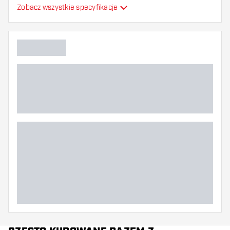
Formowane lotki do
Zobacz wszystkie specyfikacje
Typ
strzałek
Elastyczność
Główny kolor