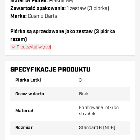
Materiał Piórek:
Plastikowy
Zawartość opakowania:
1 zestaw (3 piórka)
Marka:
Cosmo Darts
Piórka są sprzedawane jako zestaw (3 piórka
razem)
Piórka Cosmo Darts - Fit Green Shape mają długą
Przeczytaj więcej
żywotność. Te piórka mogą być używane tylko z
shafty Cosmo Fit.
SPECYFIKACJE PRODUKTU
Dartshopper tip!
Piórka Lotki
3
Upewnij się, że masz pod ręką dużo piórek i
Gracz w darta
Brak
shaftów. Mogą one zostać uszkodzone lub
złamane w wyniku użytkowania.
Formowane lotki do
Materiał
strzałek
Wypróbuj inny kształt, materiał lub grubość
Rozmiar
Standard 6 (NO6)
piórek, aby dowiedzieć się, który wariant
najbardziej Ci odpowiada!