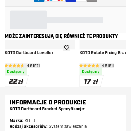
MOŻE ZAINTERESUJĄ CIĘ RÓWNIEŻ TE PRODUKTY
dodaj do listy życzeń
KOTO Dartboard Leveller
KOTO Rotate Fixing Brack
otwórz panel recenzji
4.6 (97)
otwórz panel rec
4.8 (81)
4.6 gwiazdki oceny
4.8 gwiazdki oceny
Dostępny
Dostępny
22
17
zł
zł
INFORMACJE O PRODUKCIE
KOTO Dartboard Bracket Specyfikacje:
Marka:
KOTO
Rodzaj akcesoriów:
System zawieszania