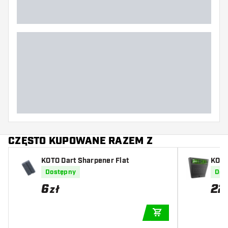
CZĘSTO KUPOWANE RAZEM Z
KOTO Dart Sharpener Flat
KOTO
Dostępny
Dos
6
22
zł
DODAJ DO KOSZYK