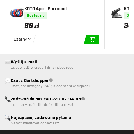
KOTO 4pcs. Surround
KOTO
k
Dostępny
Dos
98
34
zł
Czarny
DODAJ DO KOSZYK
Wyślij e-mail
Odpowiedź w ciągu 1 dnia roboczego
Czat z Dartshopper
Obsługa klienta niedostępna
Czat jest dostępny 24/7, siedem dni w tygodniu
Zadzwoń do nas +48 223-07-94-89
Obsługa klienta niedostępna
Dostępny od 10:00 do 17:00 (pon.-pt.)
Najczęściej zadawane pytania
Natychmiastowa odpowiedź