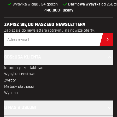
Wysyłka w ciągu 24 godzin
Darmowa wysyłka
od 250 zł
•
140.000+ Oceny
ZAPISZ SIĘ DO NASZEGO NEWSLETTERA
Zapisz się do newslettera i otrzymuj najnowsze oferty.
Zap
OBSŁUGA KLIENTA
Informacje kontaktowe
Wysyłka i dostawa
Zwroty
Metody płatności
Wycena
O NAS & USŁUGI