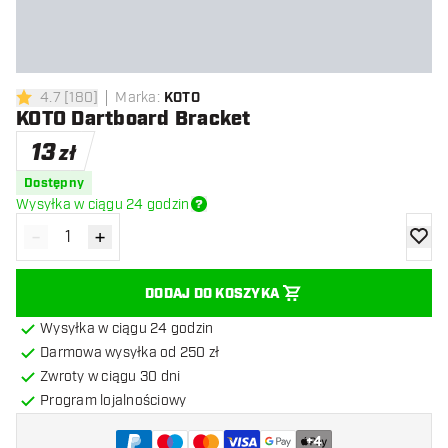
4.7
[
180
]
Marka
:
KOTO
4.7 gwiazdki oceny
KOTO Dartboard Bracket
13
zł
Dostępny
Wysyłka w ciągu 24 godzin
-
+
Zmniejsz ilość
Zwiększ ilość
dodaj 
DODAJ DO KOSZYKA
Wysyłka w ciągu 24 godzin
Darmowa wysyłka od 250 zł
Zwroty w ciągu 30 dni
Program lojalnościowy
+
4