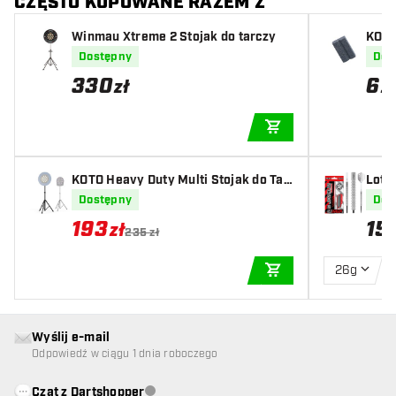
CZĘSTO KUPOWANE RAZEM Z
Winmau Xtreme 2 Stojak do tarczy
KOTO
Dostępny
Dos
330
6
zł
z
DODAJ DO KOSZYK
KOTO Heavy Duty Multi Stojak do Tar
Lotk
czy Dart
Dostępny
Dos
193
15
zł
235 zł
26g
DODAJ DO KOSZYK
Wyślij e-mail
Odpowiedź w ciągu 1 dnia roboczego
Czat z Dartshopper