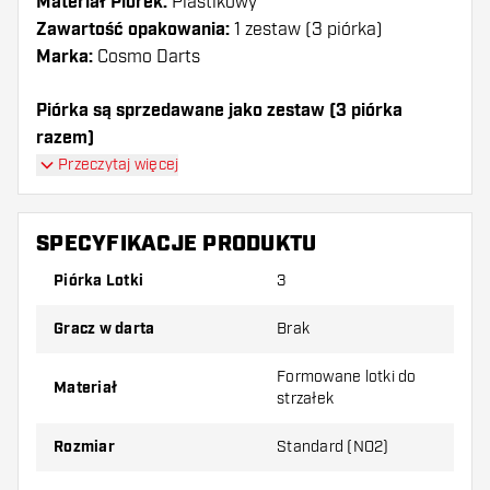
Materiał Piórek:
Plastikowy
Zawartość opakowania:
1 zestaw (3 piórka)
Marka:
Cosmo Darts
Piórka są sprzedawane jako zestaw (3 piórka
razem)
Piórka Cosmo Darts - Fit White Standard mają długą
Przeczytaj więcej
żywotność. Te piórka mogą być używane tylko z
shafty Cosmo Fit.
SPECYFIKACJE PRODUKTU
Dartshopper tip!
Piórka Lotki
3
Upewnij się, że masz pod ręką dużo piórek i
Gracz w darta
Brak
shaftów. Mogą one zostać uszkodzone lub
złamane w wyniku użytkowania.
Formowane lotki do
Materiał
strzałek
Wypróbuj inny kształt, materiał lub grubość
Rozmiar
Standard (NO2)
piórek, aby dowiedzieć się, który wariant
najbardziej Ci odpowiada!