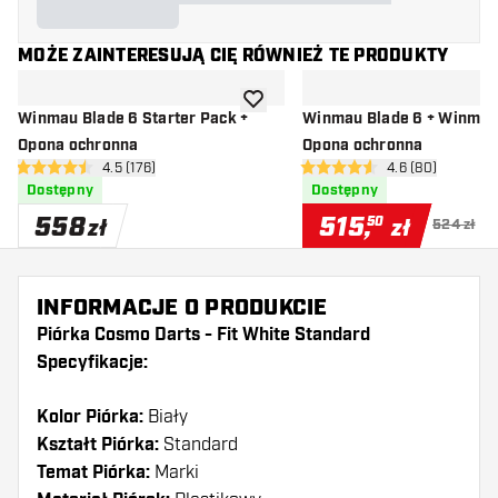
MOŻE ZAINTERESUJĄ CIĘ RÓWNIEŻ TE PRODUKTY
dodaj do listy życzeń
Winmau Blade 6 Starter Pack +
Winmau Blade 6 + Winmau
Opona ochronna
Opona ochronna
otwórz panel recenzji
4.5 (176)
otwórz panel re
4.6 (80)
4.5 gwiazdki oceny
4.6 gwiazdki oceny
Dostępny
Dostępny
558
515
,
50
zł
zł
524 zł
INFORMACJE O PRODUKCIE
Piórka Cosmo Darts - Fit White Standard
Specyfikacje:
Kolor Piórka:
Biały
Kształt Piórka:
Standard
Temat Piórka:
Marki