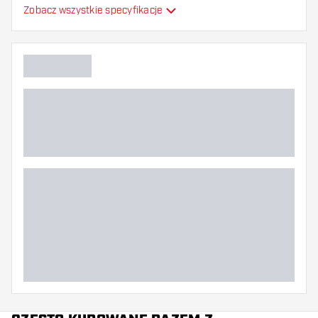
Formowane lotki do
Zobacz wszystkie specyfikacje
Typ
strzałek
Elastyczność
Główny kolor