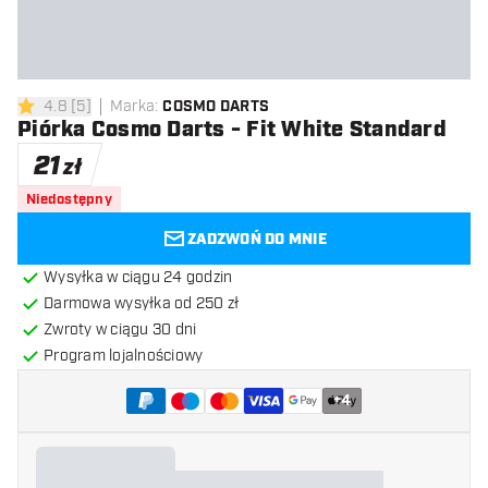
4.8
[
5
]
Marka
:
COSMO DARTS
4.8 gwiazdki oceny
Piórka Cosmo Darts - Fit White Standard
21
zł
Niedostępny
ZADZWOŃ DO MNIE
Wysyłka w ciągu 24 godzin
Darmowa wysyłka od 250 zł
Zwroty w ciągu 30 dni
Program lojalnościowy
+
4