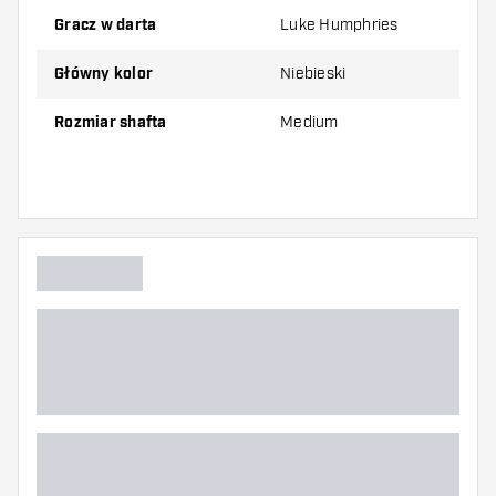
Gracz w darta
Luke Humphries
Shafty są sprzedawane jako zestaw (3 shafty
Główny kolor
Niebieski
razem)
Rozmiar shafta
Medium
Dartshopper tip!
Upewnij się, że masz pod ręką dużo piórek i
shaftów. Mogą one zostać uszkodzone lub
złamane w wyniku użytkowania.
Wypróbuj shafty w różnych rozmiarach, aby
dowiedzieć się, który wariant najbardziej Ci
odpowiada!