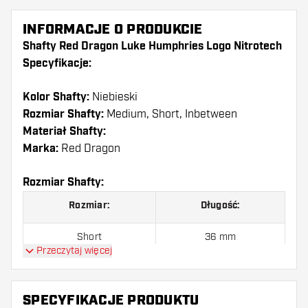
INFORMACJE O PRODUKCIE
Shafty Red Dragon Luke Humphries Logo Nitrotech
Specyfikacje:
Kolor Shafty:
Niebieski
Rozmiar Shafty:
Medium, Short, Inbetween
Materiał Shafty:
Marka:
Red Dragon
Rozmiar Shafty:
Rozmiar:
Długość:
Short
36 mm
Przeczytaj więcej
Inbetween
39 mm
Medium
42 mm
SPECYFIKACJE PRODUKTU