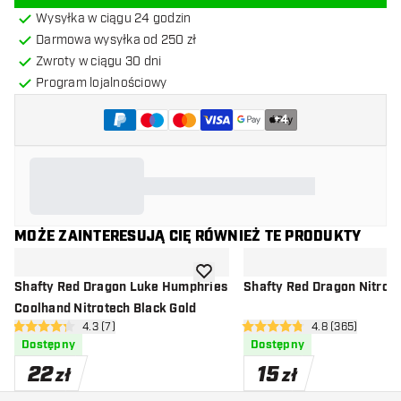
Wysyłka w ciągu 24 godzin
Darmowa wysyłka od 250 zł
Zwroty w ciągu 30 dni
Program lojalnościowy
+
4
MOŻE ZAINTERESUJĄ CIĘ RÓWNIEŻ TE PRODUKTY
dodaj do listy życzeń
Shafty Red Dragon Luke Humphries
Shafty Red Dragon Nitrote
Coolhand Nitrotech Black Gold
otwórz panel recenzji
4.3 (7)
otwórz panel re
4.8 (365)
4.3 gwiazdki oceny
4.8 gwiazdki oceny
Dostępny
Dostępny
22
15
zł
zł