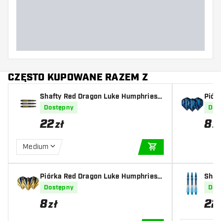
CZĘSTO KUPOWANE RAZEM Z
Shafty Red Dragon Luke Humphries C
Pió
oolhand Nitrotech Black Gold
Worl
Dostępny
Dos
ng
22
8
zł
z
Medium
DODAJ DO KOSZYK
Piórka Red Dragon Luke Humphries G
Shaf
old Hardcore Premium Standard
rwyn
Dostępny
Dos
8
22
zł