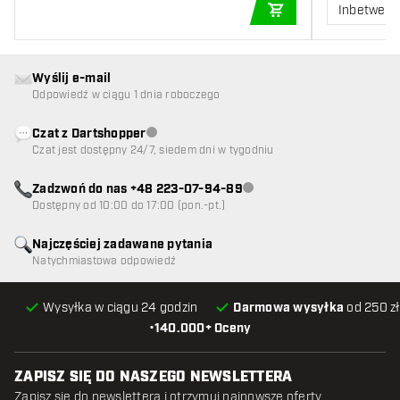
Inbetwee
DODAJ DO KOSZYK
Wyślij e-mail
Odpowiedź w ciągu 1 dnia roboczego
Czat z Dartshopper
Obsługa klienta niedostępna
Czat jest dostępny 24/7, siedem dni w tygodniu
Zadzwoń do nas +48 223-07-94-89
Obsługa klienta niedostępna
Dostępny od 10:00 do 17:00 (pon.-pt.)
Najczęściej zadawane pytania
Natychmiastowa odpowiedź
Wysyłka w ciągu 24 godzin
Darmowa wysyłka
od 250 zł
•
140.000+ Oceny
ZAPISZ SIĘ DO NASZEGO NEWSLETTERA
Zapisz się do newslettera i otrzymuj najnowsze oferty.