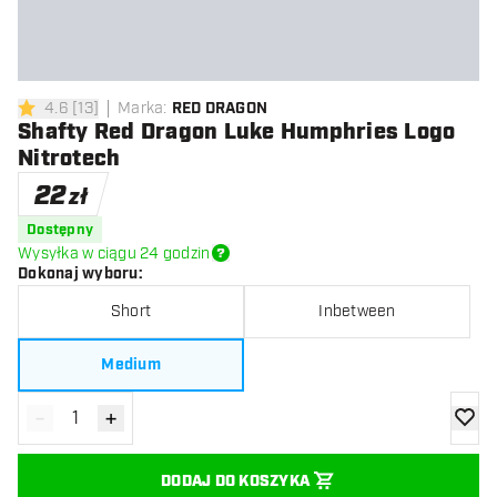
4.6
[
13
]
Marka
:
RED DRAGON
4.6 gwiazdki oceny
Shafty Red Dragon Luke Humphries Logo
Nitrotech
22
zł
Dostępny
Wysyłka w ciągu 24 godzin
Dokonaj wyboru
:
Short
Inbetween
Medium
-
+
Zmniejsz ilość
Zwiększ ilość
dodaj 
DODAJ DO KOSZYKA