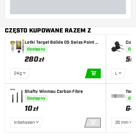
CZĘSTO KUPOWANE RAZEM Z
Lotki Target Bolide 05 Swiss Point 9
Cues
0%
light
Dostępny
Dos
280
50
zł
24g
L
DODAJ DO KOSZYK
Shafty Winmau Carbon Fibre
Targ
Dostępny
Dos
10
64
zł
Inbetween
35 mm
DODAJ DO KOSZYK