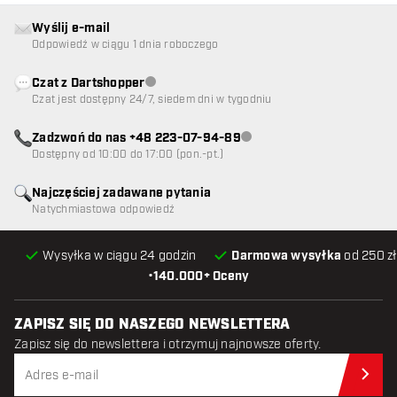
Wyślij e-mail
Odpowiedź w ciągu 1 dnia roboczego
Czat z Dartshopper
Obsługa klienta niedostępna
Czat jest dostępny 24/7, siedem dni w tygodniu
Zadzwoń do nas +48 223-07-94-89
Obsługa klienta niedostępna
Dostępny od 10:00 do 17:00 (pon.-pt.)
Najczęściej zadawane pytania
Natychmiastowa odpowiedź
Wysyłka w ciągu 24 godzin
Darmowa wysyłka
od 250 zł
•
140.000+ Oceny
ZAPISZ SIĘ DO NASZEGO NEWSLETTERA
Zapisz się do newslettera i otrzymuj najnowsze oferty.
Zap