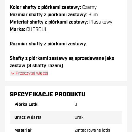
Kolor shafty z piórkami zestawy:
Czarny
Rozmiar shafty z piórkami zestawy:
Slim
Materiał shafty z piórkami zestawy:
Plastikowy
Marka:
CUESOUL
Rozmiar shafty z piórkami zestawy:
Shafty z piórkami zestawy są sprzedawane jako
zestaw (3 shafty razem)
Przeczytaj więcej
Dartshopper tip!
Upewnij się, że masz pod ręką dużo piórek i
SPECYFIKACJE PRODUKTU
shaftów. Mogą one zostać uszkodzone lub
Piórka Lotki
3
złamane w wyniku użytkowania.
Gracz w darta
Brak
Wypróbuj inny kształt, materiał lub grubość
piórek, aby dowiedzieć się, który wariant
Materiał
Zintegrowane lotki