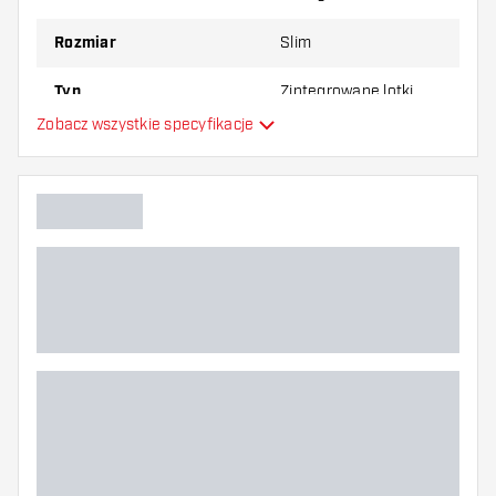
najbardziej Ci odpowiada!
Rozmiar
Slim
Typ
Zintegrowane lotki
Zobacz wszystkie specyfikacje
Elastyczność
Główny kolor