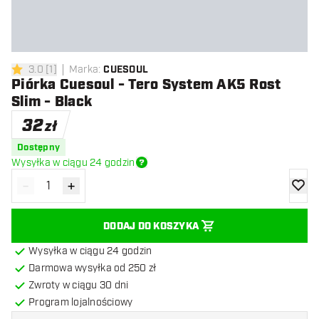
3.0
[
1
]
Marka
:
CUESOUL
3 gwiazdki oceny
Piórka Cuesoul - Tero System AK5 Rost
Slim - Black
32
zł
Dostępny
Wysyłka w ciągu 24 godzin
-
+
Zmniejsz ilość
Zwiększ ilość
dodaj 
DODAJ DO KOSZYKA
Wysyłka w ciągu 24 godzin
Darmowa wysyłka od 250 zł
Zwroty w ciągu 30 dni
Program lojalnościowy