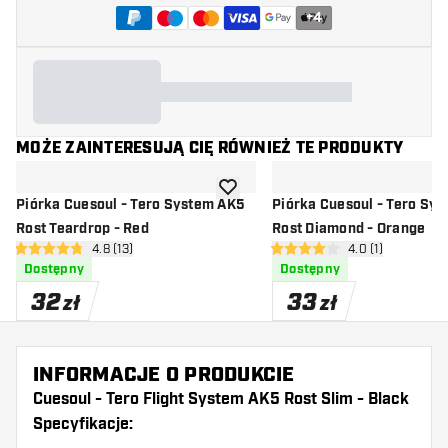
+
4
MOŻE ZAINTERESUJĄ CIĘ RÓWNIEŻ TE PRODUKTY
dodaj do listy życzeń
Piórka Cuesoul - Tero System AK5
Piórka Cuesoul - Tero System AK5
Rost Teardrop - Red
Rost Diamond - Orange
otwórz panel recenzji
4.8 (13)
otwórz panel rec
4.0 (1)
4.8 gwiazdki oceny
4 gwiazdki oceny
Dostępny
Dostępny
32
33
zł
zł
INFORMACJE O PRODUKCIE
Cuesoul - Tero Flight System AK5 Rost Slim - Black
Specyfikacje: